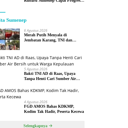
Rubaru Sumenep Capai Progres
75 Persen
ita Sumenep
6 Agustus 2026
Merah Putih Menyala di
Jembatan Karang, TNI dan
Warga Selesaikan Harapan
Bersama
5 Agustus 2026
Bakti TNI AD di Raas, Upaya
Tanpa Henti Cari Sumber Air
Bersih untuk Warga Kepulauan
4 Agustus 2026
FGD AMOS Bahas KDKMP,
Kodim Tak Hadir, Peserta Kecewa
Selengkapnya