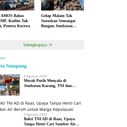
 AMOS Bahas
Gelap Malam Tak
MP, Kodim Tak
Surutkan Semangat
r, Peserta Kecewa
Bangun Jembatan
KBSB Gapura
Selengkapnya
ita Sampang
6 Agustus 2026
Merah Putih Menyala di
Jembatan Karang, TNI dan
Warga Selesaikan Harapan
Bersama
5 Agustus 2026
Bakti TNI AD di Raas, Upaya
Tanpa Henti Cari Sumber Air