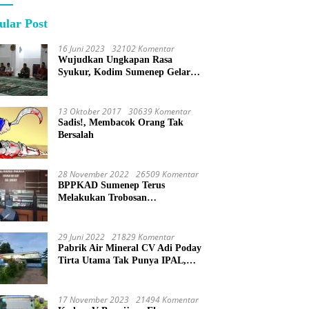
ular Post
16 Juni 2023
32102 Komentar
Wujudkan Ungkapan Rasa
Syukur, Kodim Sumenep Gelar
Do’a Bersama
13 Oktober 2017
30639 Komentar
Sadis!, Membacok Orang Tak
Bersalah
28 November 2022
26509 Komentar
BPPKAD Sumenep Terus
Melakukan Trobosan
Maksimalkan Pelayanan
Percepatan BPHTB
29 Juni 2022
21829 Komentar
Pabrik Air Mineral CV Adi Poday
Tirta Utama Tak Punya IPAL,
Limbah Buat Mandi
17 November 2023
21494 Komentar