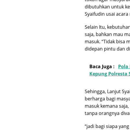
dibutuhkan untuk kes
Syaifudin usai acara
Selain Itu, kebutu
saja, bahkan mau ma
masuk. “Tidak bisa m
didepan pintu dan d
Baca Juga :
Pola
Kepung Polresta
Sehingga, Lanjut Sya
berharga bagi masyar
masuk kemana saja, 
tanpa orangnya divak
“jadi bagi siapa yan