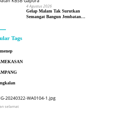
4 Agustus 2026
Gelap Malam Tak Surutkan
Semangat Bangun Jembatan
KBSB Gapura
ular Tags
umenep
AMEKASAN
AMPANG
ngkalan
an selamat