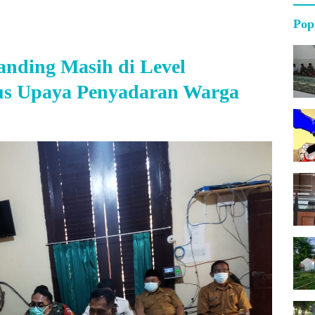
Pop
nding Masih di Level
rus Upaya Penyadaran Warga