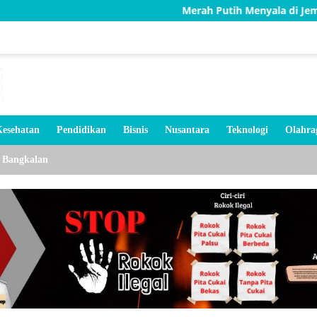
Merah Putih Menyala di Jembatan Karang,
esehatan
Pendidikan
Bisnis
Nusantara
Teknologi
Olahra
Bangkalan