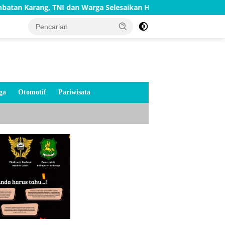
 TNI dan Warga Selesaikan Harapan Bersama
Bakti TNI A
ga
Otomotif
Pariwisata