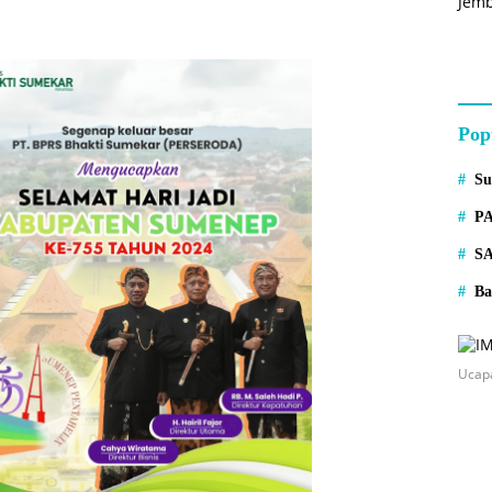
Pop
S
P
S
Ba
Ucap