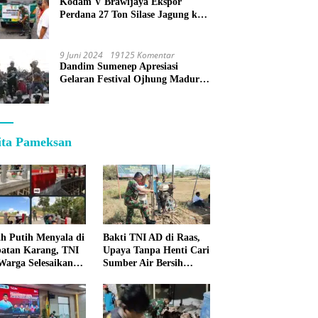
Kodam V Brawijaya Ekspor
Perdana 27 Ton Silase Jagung ke
Korea Selatan
9 Juni 2024
19125 Komentar
Dandim Sumenep Apresiasi
Gelaran Festival Ojhung Madura
di Batu Putih
ita Pameksan
h Putih Menyala di
Bakti TNI AD di Raas,
atan Karang, TNI
Upaya Tanpa Henti Cari
Warga Selesaikan
Sumber Air Bersih
pan Bersama
untuk Warga
Kepulauan