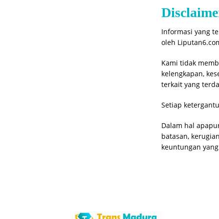
Disclaime
Informasi yang t
oleh Liputan6.co
Kami tidak membu
kelengkapan, kese
terkait yang terd
Setiap ketergant
Dalam hal apapun
batasan, kerugia
keuntungan yang 