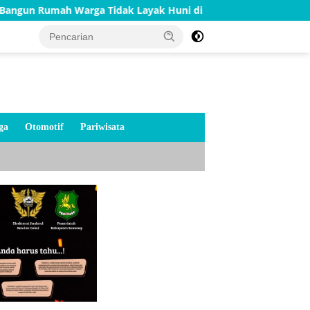
ngun Rumah Warga Tidak Layak Huni di Bluto Sumenep
ga
Otomotif
Pariwisata