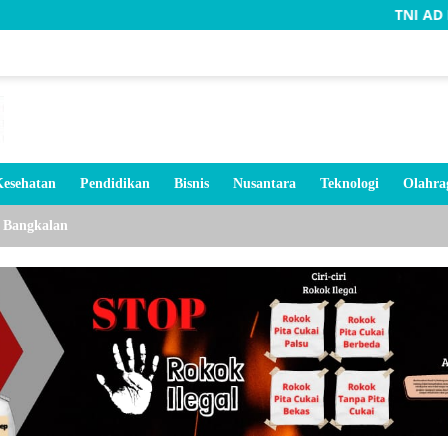
TNI AD Ba
esehatan
Pendidikan
Bisnis
Nusantara
Teknologi
Olahra
Bangkalan