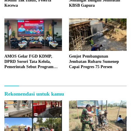
Kodim Tak Hadir, Peserta
Semangat Bangun Jembatan
Kecewa
KBSB Gapura
AMOS Gelar FGD KDMP,
Genjot Pembangunan
DPRD Sorori Tata Kelola,
Jembatan Rubaru Sumenep
Pemerintah Sebut Program
Capai Progres 75 Persen
Nasional
Rekomendasi untuk kamu