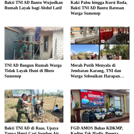
Bakti TNI AD Bantu Wujudkan
Kaki Palsu hingga Kursi Roda,
Rumah Layak bagi Abdul Latif
Bakti TNI AD Bantu Ratusan
Warga Sumenep
TNI AD Bangun Rumah Warga
Merah Putih Menyala di
Tidak Layak Huni di Bluto
Jembatan Karang, TNI dan
Sumenep
Warga Selesaikan Harapan
Bersama
Bakti TNI AD di Raas, Upaya
FGD AMOS Bahas KDKMP,
Tanpa Henti Cari Sumber Air
Kodim Tak Hadir, Peserta