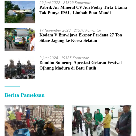
29 Juni 2022
21899 Komentar
Pabrik Air Mineral CV Adi Poday Tirta Utama
Tak Punya IPAL, Limbah Buat Mandi
17 November 2023
21570 Komentar
Kodam V Brawijaya Ekspor Perdana 27 Ton
Silase Jagung ke Korea Selatan
9 Juni 2024
19185 Komentar
Dandim Sumenep Apresiasi Gelaran Festival
Ojhung Madura di Batu Putih
Berita Pameksan