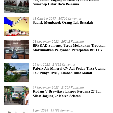
Sumenep Gelar Do’a Bersama
13 Oktober 2017
30706 Komentar
Sadis!, Membacok Orang Tak Bersalah
28 November 2022
26542 Komentar
BPPKAD Sumenep Terus Melakukan Trobosan
Maksimalkan Pelayanan Percepatan BPHTB
29 Juni 2022
21892 Komentar
Pabrik Air Mineral CV Adi Poday Tirta Utama
Tak Punya IPAL, Limbah Buat Mandi
17 November 2023
21569 Komentar
Kodam V Brawijaya Ekspor Perdana 27 Ton
Silase Jagung ke Korea Selatan
9 Juni 2024
19183 Komentar