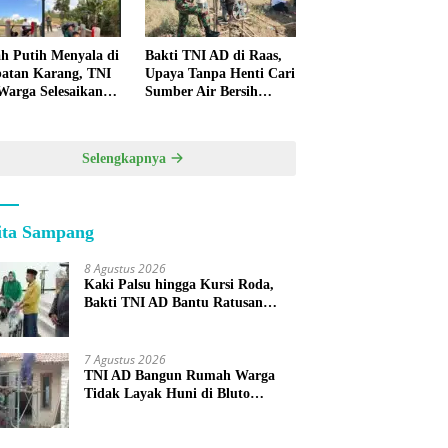
h Putih Menyala di
Bakti TNI AD di Raas,
atan Karang, TNI
Upaya Tanpa Henti Cari
Warga Selesaikan
Sumber Air Bersih
pan Bersama
untuk Warga
Kepulauan
Selengkapnya
ita Sampang
8 Agustus 2026
Kaki Palsu hingga Kursi Roda,
Bakti TNI AD Bantu Ratusan
Warga Sumenep
7 Agustus 2026
TNI AD Bangun Rumah Warga
Tidak Layak Huni di Bluto
Sumenep