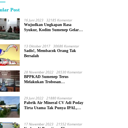
ular Post
16 Juni 2023
32185 Komentar
Wujudkan Ungkapan Rasa
Syukur, Kodim Sumenep Gelar
Do’a Bersama
13 Oktober 2017
30686 Komentar
Sadis!, Membacok Orang Tak
Bersalah
28 November 2022
26530 Komentar
BPPKAD Sumenep Terus
Melakukan Trobosan
Maksimalkan Pelayanan
Percepatan BPHTB
29 Juni 2022
21880 Komentar
Pabrik Air Mineral CV Adi Poday
Tirta Utama Tak Punya IPAL,
Limbah Buat Mandi
17 November 2023
21552 Komentar