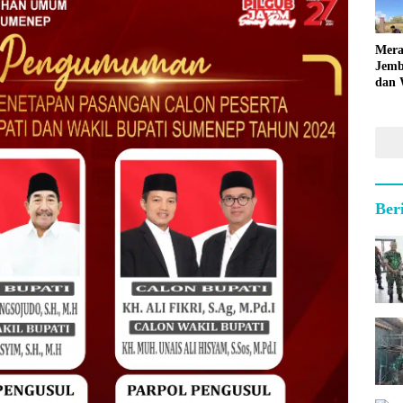
Mera
Jemb
dan 
Hara
Ber