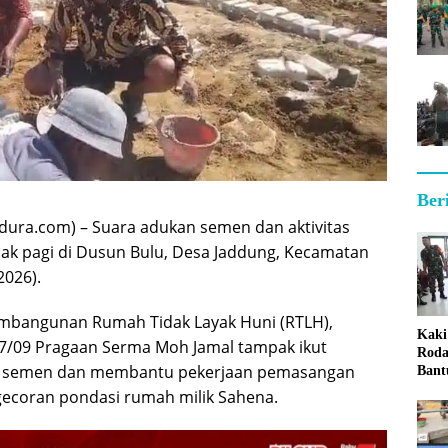
Ber
ura.com) – Suara adukan semen dan aktivitas
jak pagi di Dusun Bulu, Desa Jaddung, Kecamatan
2026).
embangunan Rumah Tidak Layak Huni (RTLH),
Kaki
7/09 Pragaan Serma Moh Jamal tampak ikut
Roda
 semen dan membantu pekerjaan pemasangan
Bant
Sum
gecoran pondasi rumah milik Sahena.