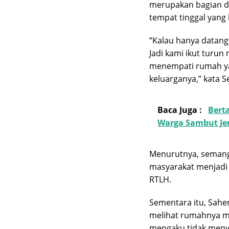
merupakan bagian 
tempat tinggal yang l
“Kalau hanya datang 
Jadi kami ikut turun
menempati rumah y
keluarganya,” kata S
Baca Juga :
Bert
Warga Sambut Je
Menurutnya, semanga
masyarakat menjadi
RTLH.
Sementara itu, Sahe
melihat rumahnya mu
mengaku tidak men