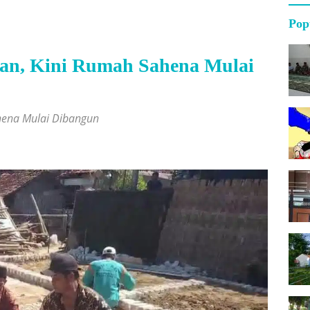
Pop
jan, Kini Rumah Sahena Mulai
hena Mulai Dibangun