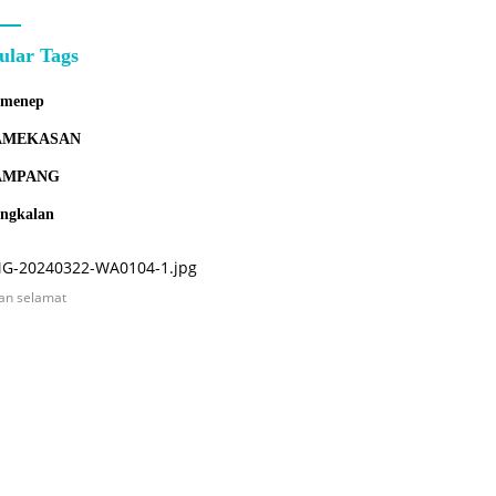
ular Tags
umenep
AMEKASAN
AMPANG
ngkalan
an selamat