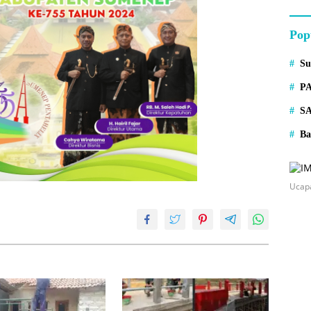
Pop
S
P
S
Ba
Ucap