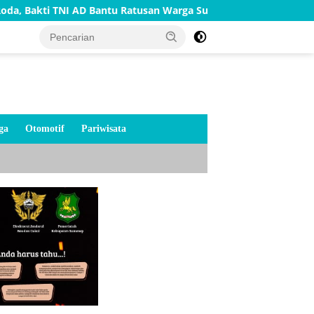
I AD Bantu Ratusan Warga Sumenep
TNI AD Bangun Rumah
ga
Otomotif
Pariwisata