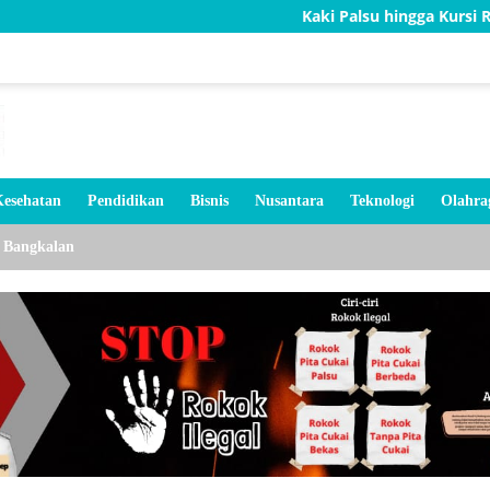
Kaki Palsu hingga Kursi Roda, Bakti TN
esehatan
Pendidikan
Bisnis
Nusantara
Teknologi
Olahra
Bangkalan