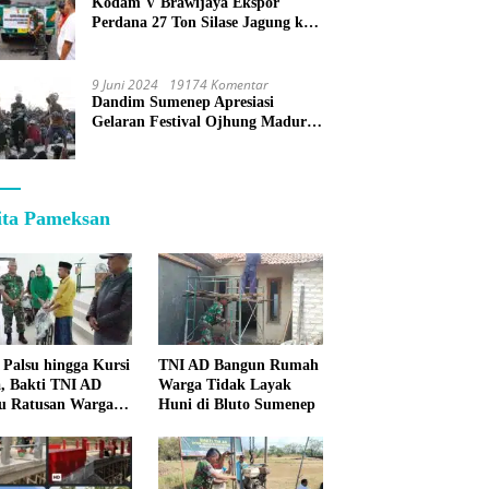
Kodam V Brawijaya Ekspor
Perdana 27 Ton Silase Jagung ke
Korea Selatan
9 Juni 2024
19174 Komentar
Dandim Sumenep Apresiasi
Gelaran Festival Ojhung Madura
di Batu Putih
ita Pameksan
 Palsu hingga Kursi
TNI AD Bangun Rumah
, Bakti TNI AD
Warga Tidak Layak
u Ratusan Warga
Huni di Bluto Sumenep
enep