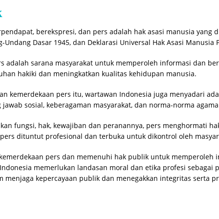
k
endapat, berekspresi, dan pers adalah hak asasi manusia yang d
g-Undang Dasar 1945, dan Deklarasi Universal Hak Asasi Manusia 
s adalah sarana masyarakat untuk memperoleh informasi dan ber
han hakiki dan meningkatkan kualitas kehidupan manusia.
n kemerdekaan pers itu, wartawan Indonesia juga menyadari ad
g jawab sosial, keberagaman masyarakat, dan norma-norma agama
an fungsi, hak, kewajiban dan peranannya, pers menghormati hak
 pers dituntut profesional dan terbuka untuk dikontrol oleh masyar
kemerdekaan pers dan memenuhi hak publik untuk memperoleh i
Indonesia memerlukan landasan moral dan etika profesi sebagai
m menjaga kepercayaan publik dan menegakkan integritas serta pr