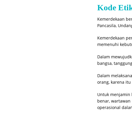
Kode Eti
Kemerdekaan berp
Pancasila, Undan
Kemerdekaan per
memenuhi kebutu
Dalam mewujudka
bangsa, tanggun
Dalam melaksanak
orang, karena itu
Untuk menjamin 
benar, wartawan 
operasional dala