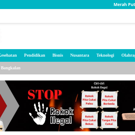
Merah Putih 
esehatan
Pendidikan
Bisnis
Nusantara
Teknologi
Olahra
Bangkalan