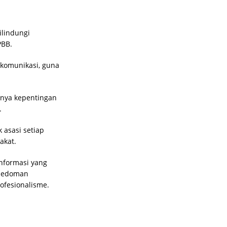
ilindungi
PBB.
komunikasi, guna
anya kepentingan
.
 asasi setiap
akat.
nformasi yang
 pedoman
ofesionalisme.