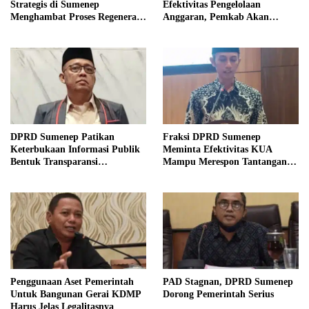
Strategis di Sumenep
Efektivitas Pengelolaan
Menghambat Proses Regenerasi
Anggaran, Pemkab Akan
Kepemimpinan.
Perbaikan Betkala
DPRD Sumenep Patikan
Fraksi DPRD Sumenep
Keterbukaan Informasi Publik
Meminta Efektivitas KUA
Bentuk Transparansi
Mampu Merespon Tantangan
Masyarakat
Ekonomi
Penggunaan Aset Pemerintah
PAD Stagnan, DPRD Sumenep
Untuk Bangunan Gerai KDMP
Dorong Pemerintah Serius
Harus Jelas Legalitasnya