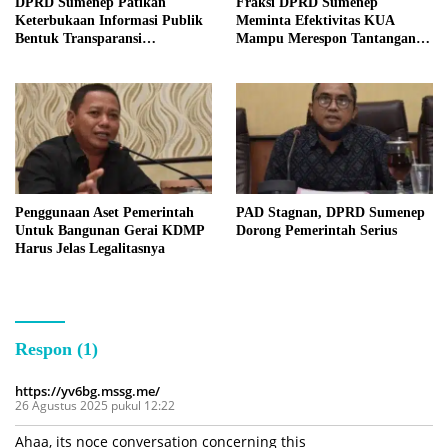
DPRD Sumenep Patikan
Fraksi DPRD Sumenep
Keterbukaan Informasi Publik
Meminta Efektivitas KUA
Bentuk Transparansi
Mampu Merespon Tantangan
Masyarakat
Ekonomi
Penggunaan Aset Pemerintah
PAD Stagnan, DPRD Sumenep
Untuk Bangunan Gerai KDMP
Dorong Pemerintah Serius
Harus Jelas Legalitasnya
Respon (1)
https://yv6bg.mssg.me/
26 Agustus 2025 pukul 12:22
Ahaa, its noce conversation concerning this