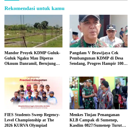
Rekomendasi untuk kamu
Mandor Proyek KDMP Guluk-
Pangdam V Brawijaya Cek
Guluk Ngaku Mau Diperas
Pembangunan KDMP di Desa
Oknum Danramil, Berujung
Sendang, Progres Hampir 100
Usir Pekerja?
Persen
FIES Students Sweep Regency-
Menkes Tinjau Penanganan
Level Championship at The
KLB Campak di Sumenep,
2026 KURVA Olympiad
Kasdim 0827/Sumenep Turut
Mendampingi