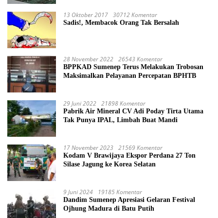
13 Oktober 2017
30712 Komentar
Sadis!, Membacok Orang Tak Bersalah
28 November 2022
26543 Komentar
BPPKAD Sumenep Terus Melakukan Trobosan
Maksimalkan Pelayanan Percepatan BPHTB
29 Juni 2022
21898 Komentar
Pabrik Air Mineral CV Adi Poday Tirta Utama
Tak Punya IPAL, Limbah Buat Mandi
17 November 2023
21569 Komentar
Kodam V Brawijaya Ekspor Perdana 27 Ton
Silase Jagung ke Korea Selatan
9 Juni 2024
19185 Komentar
Dandim Sumenep Apresiasi Gelaran Festival
Ojhung Madura di Batu Putih