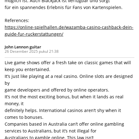
möglich ist. Auch Blackjack ist verfügbar und sorgt
für ein spannendes Erlebnis für Fans von Kartenspielen.
References:
https://online-spielhallen.de/wazamba-casino-cashback-dein-
guide-fur-ruckerstattungen/
John Lennon guitar
26 Desember 2025 pukul 21:38
Live game shows offer a fresh take on classic games that will
keep you entertained.
It’s just like playing at a real casino. Online slots are designed
by
game developers and offered by online operators.
It’s not the most exciting bonus, but when it lands as real
money, it
definitely helps. International casinos aren’t shy when it
comes to bonuses.
Companies based in Australia can’t offer online gambling
services to Australians, but it’s not illegal for
Australians to gamble online. This law isn’t