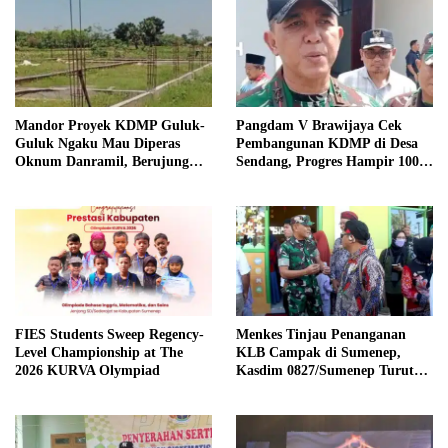
Mandor Proyek KDMP Guluk-
Pangdam V Brawijaya Cek
Guluk Ngaku Mau Diperas
Pembangunan KDMP di Desa
Oknum Danramil, Berujung
Sendang, Progres Hampir 100
Usir Pekerja?
Persen
FIES Students Sweep Regency-
Menkes Tinjau Penanganan
Level Championship at The
KLB Campak di Sumenep,
2026 KURVA Olympiad
Kasdim 0827/Sumenep Turut
Mendampingi