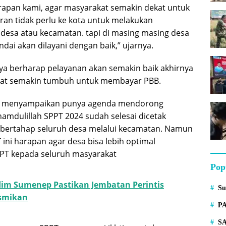
arapan kami, agar masyarakat semakin dekat untuk
n tidak perlu ke kota untuk melakukan
 desa atau kecamatan. tapi di masing masing desa
ai akan dilayani dengan baik,” ujarnya.
nya berharap pelayanan akan semakin baik akhirnya
at semakin tumbuh untuk membayar PBB.
a menyampaikan punya agenda mendorong
hamdulillah SPPT 2024 sudah selesai dicetak
a bertahap seluruh desa melalui kecamatan. Namun
ini harapan agar desa bisa lebih optimal
PPT kepada seluruh masyarakat
Pop
im Sumenep Pastikan Jembatan Perintis
S
esmikan
P
S