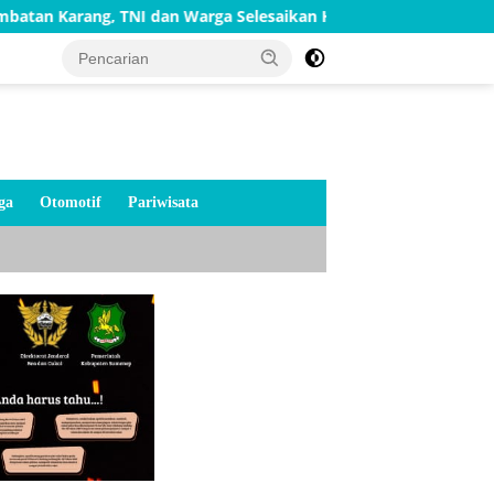
TNI dan Warga Selesaikan Harapan Bersama
Bakti TNI AD
ga
Otomotif
Pariwisata