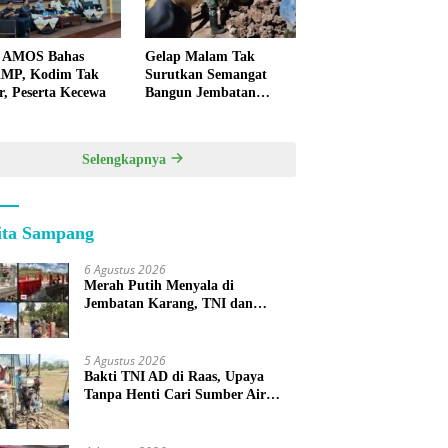
 AMOS Bahas
Gelap Malam Tak
MP, Kodim Tak
Surutkan Semangat
r, Peserta Kecewa
Bangun Jembatan
KBSB Gapura
Selengkapnya
ita Sampang
6 Agustus 2026
Merah Putih Menyala di
Jembatan Karang, TNI dan
Warga Selesaikan Harapan
Bersama
5 Agustus 2026
Bakti TNI AD di Raas, Upaya
Tanpa Henti Cari Sumber Air
Bersih untuk Warga Kepulauan