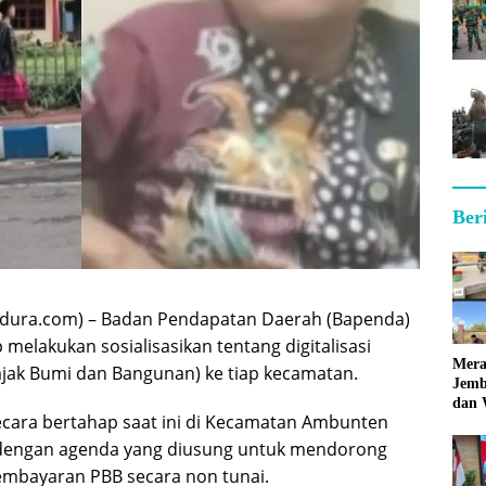
Ber
ura.com) – Badan Pendapatan Daerah (Bapenda)
elakukan sosialisasikan tentang digitalisasi
Mera
jak Bumi dan Bangunan) ke tiap kecamatan.
Jemb
dan 
secara bertahap saat ini di Kecamatan Ambunten
Hara
dengan agenda yang diusung untuk mendorong
 pembayaran PBB secara non tunai.