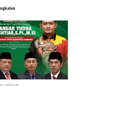
ngkalan
an selamat