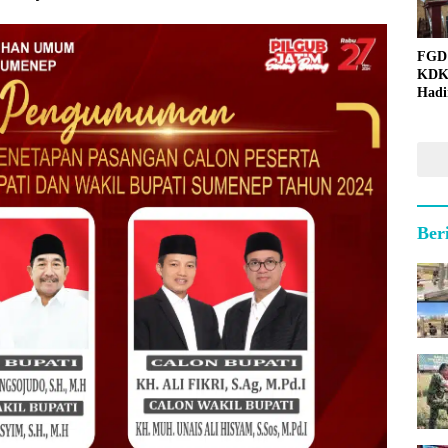
FGD
KDK
Hadi
Ber