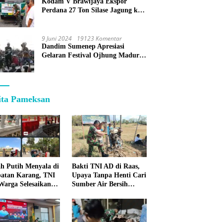
Kodam V Brawijaya Ekspor
Perdana 27 Ton Silase Jagung ke
Korea Selatan
9 Juni 2024
19123 Komentar
Dandim Sumenep Apresiasi
Gelaran Festival Ojhung Madura
di Batu Putih
ita Pameksan
h Putih Menyala di
Bakti TNI AD di Raas,
atan Karang, TNI
Upaya Tanpa Henti Cari
Warga Selesaikan
Sumber Air Bersih
pan Bersama
untuk Warga
Kepulauan