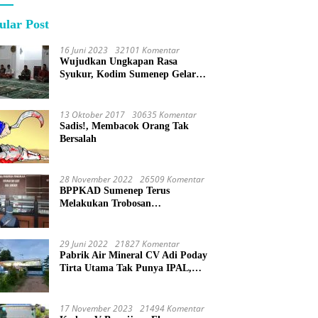
ular Post
16 Juni 2023
32101 Komentar
Wujudkan Ungkapan Rasa
Syukur, Kodim Sumenep Gelar
Do’a Bersama
13 Oktober 2017
30635 Komentar
Sadis!, Membacok Orang Tak
Bersalah
28 November 2022
26509 Komentar
BPPKAD Sumenep Terus
Melakukan Trobosan
Maksimalkan Pelayanan
Percepatan BPHTB
29 Juni 2022
21827 Komentar
Pabrik Air Mineral CV Adi Poday
Tirta Utama Tak Punya IPAL,
Limbah Buat Mandi
17 November 2023
21494 Komentar