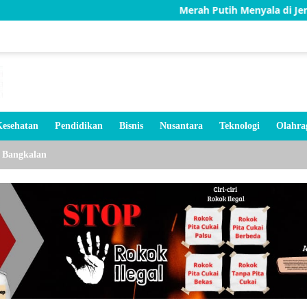
Merah Putih Menyala di Jembatan Karang, 
esehatan
Pendidikan
Bisnis
Nusantara
Teknologi
Olahra
Bangkalan