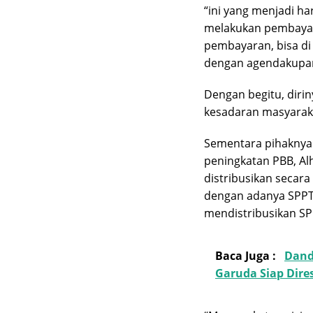
“ini yang menjadi h
melakukan pembayara
pembayaran, bisa di
dengan agendakupand
Dengan begitu, diri
kesadaran masyarak
Sementara pihakny
peningkatan PBB, Al
distribusikan secar
dengan adanya SPPT 
mendistribusikan S
Baca Juga :
Dand
Garuda Siap Dir