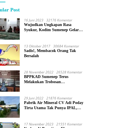
ular Post
16 Juni 2023
32176 Komentar
Wujudkan Ungkapan Rasa
Syukur, Kodim Sumenep Gelar
Do’a Bersama
13 Oktober 2017
30684 Komentar
Sadis!, Membacok Orang Tak
Bersalah
28 November 2022
26528 Komentar
BPPKAD Sumenep Terus
Melakukan Trobosan
Maksimalkan Pelayanan
Percepatan BPHTB
29 Juni 2022
21876 Komentar
Pabrik Air Mineral CV Adi Poday
Tirta Utama Tak Punya IPAL,
Limbah Buat Mandi
17 November 2023
21551 Komentar