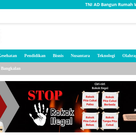
TNI AD Bangun Rumah Warga Tidak Laya
esehatan
Pendidikan
Bisnis
Nusantara
Teknologi
Olahra
Bangkalan