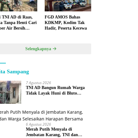
i TNI AD di Raas,
FGD AMOS Bahas
a Tanpa Henti Cari
KDKMP, Kodim Tak
er Air Bersih
Hadir, Peserta Kecewa
k Warga
lauan
Selengkapnya
ita Sampang
7 Agustus 2026
TNI AD Bangun Rumah Warga
Tidak Layak Huni di Bluto
Sumenep
6 Agustus 2026
Merah Putih Menyala di
Jembatan Karang, TNI dan