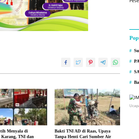
Pop
S
P
S
Ba
Ucap
tih Menyala di
Bakti TNI AD di Raas, Upaya
 Karang, TNI dan
Tanpa Henti Cari Sumber Air