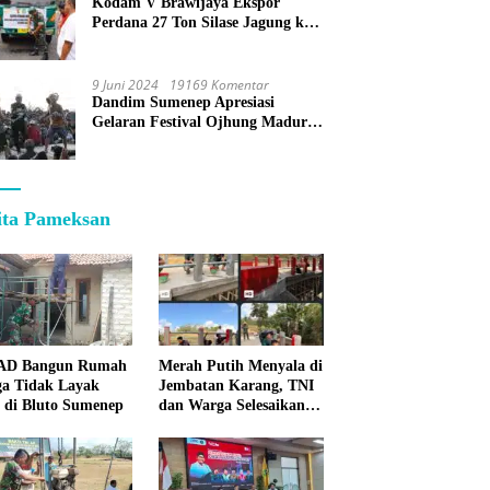
Kodam V Brawijaya Ekspor
Perdana 27 Ton Silase Jagung ke
Korea Selatan
9 Juni 2024
19169 Komentar
Dandim Sumenep Apresiasi
Gelaran Festival Ojhung Madura
di Batu Putih
ita Pameksan
 AD Bangun Rumah
Merah Putih Menyala di
a Tidak Layak
Jembatan Karang, TNI
 di Bluto Sumenep
dan Warga Selesaikan
Harapan Bersama