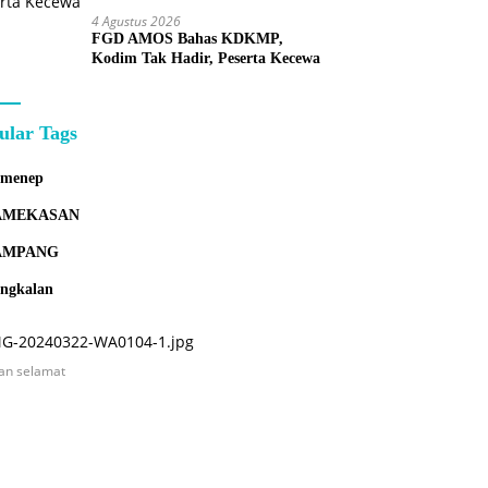
4 Agustus 2026
FGD AMOS Bahas KDKMP,
Kodim Tak Hadir, Peserta Kecewa
ular Tags
umenep
AMEKASAN
AMPANG
ngkalan
an selamat