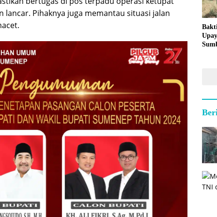
ikan bertugas di pos terpadu operasi ketupat
 lancar. Pihaknya juga memantau situasi jalan
macet.
Bakt
Upay
Sumb
untu
Kepu
Ber