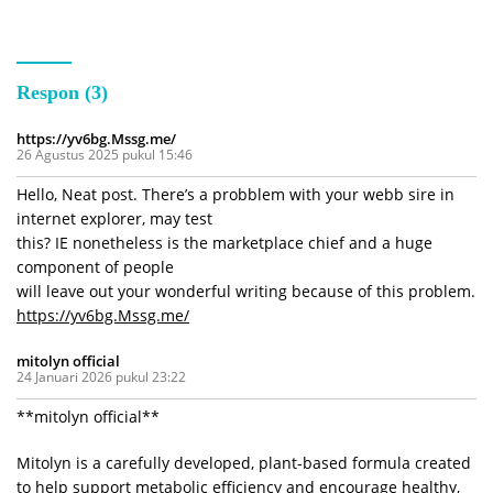
Bersama
Respon (3)
https://yv6bg.Mssg.me/
26 Agustus 2025 pukul 15:46
Hello, Neat post. There’s a probblem with your webb sire in
internet explorer, may test
this? IE nonetheless is the marketplace chief and a huge
component of people
will leave out your wonderful writing because of this problem.
https://yv6bg.Mssg.me/
mitolyn official
24 Januari 2026 pukul 23:22
**mitolyn official**
Mitolyn is a carefully developed, plant-based formula created
to help support metabolic efficiency and encourage healthy,