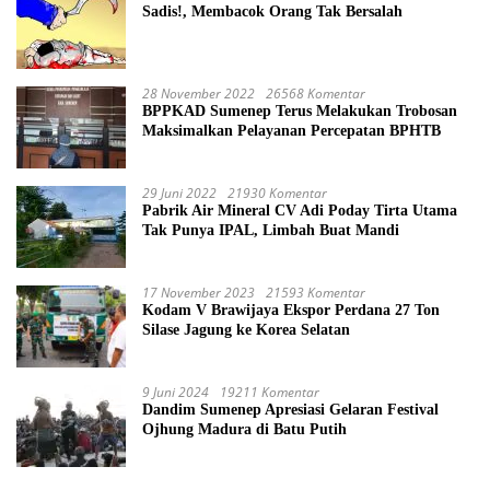
Sadis!, Membacok Orang Tak Bersalah
28 November 2022
26568 Komentar
BPPKAD Sumenep Terus Melakukan Trobosan
Maksimalkan Pelayanan Percepatan BPHTB
29 Juni 2022
21930 Komentar
Pabrik Air Mineral CV Adi Poday Tirta Utama
Tak Punya IPAL, Limbah Buat Mandi
17 November 2023
21593 Komentar
Kodam V Brawijaya Ekspor Perdana 27 Ton
Silase Jagung ke Korea Selatan
9 Juni 2024
19211 Komentar
Dandim Sumenep Apresiasi Gelaran Festival
Ojhung Madura di Batu Putih