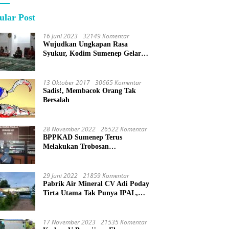
ular Post
16 Juni 2023
32149 Komentar
Wujudkan Ungkapan Rasa
Syukur, Kodim Sumenep Gelar
Do’a Bersama
13 Oktober 2017
30665 Komentar
Sadis!, Membacok Orang Tak
Bersalah
28 November 2022
26522 Komentar
BPPKAD Sumenep Terus
Melakukan Trobosan
Maksimalkan Pelayanan
Percepatan BPHTB
29 Juni 2022
21859 Komentar
Pabrik Air Mineral CV Adi Poday
Tirta Utama Tak Punya IPAL,
Limbah Buat Mandi
17 November 2023
21535 Komentar