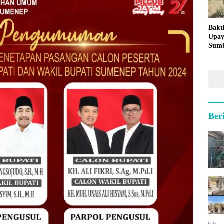
Bakt
Upay
Sumb
untu
Kepu
Ber