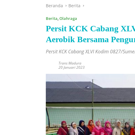
Beranda
Berita
Berita
,
Olahraga
Persit KCK Cabang XL
Aerobik Bersama Pengu
Persit KCK Cabang XLVI Kodim 0827/Sum
Trans Madura
20 Januari 2023