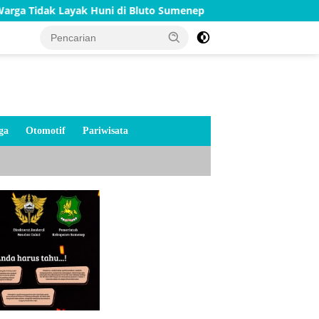
k Huni di Bluto Sumenep
Merah Putih Menyala di Jemb
ga
Otomotif
Pariwisata