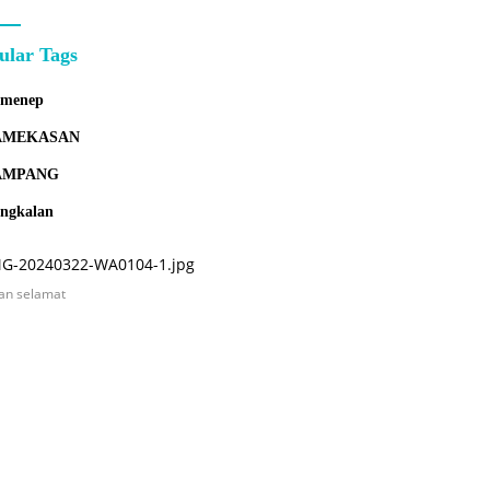
ular Tags
umenep
AMEKASAN
AMPANG
ngkalan
an selamat