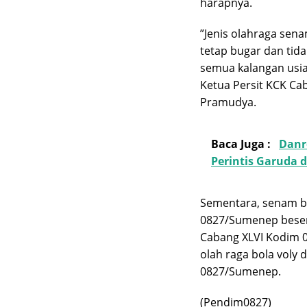
harapnya.
”Jenis olahraga sena
tetap bugar dan tida
semua kalangan usia,
Ketua Persit KCK C
Pramudya.
Baca Juga :
Danr
Perintis Garuda 
Sementara, senam b
0827/Sumenep besert
Cabang XLVI Kodim 0
olah raga bola voly
0827/Sumenep.
(Pendim0827)