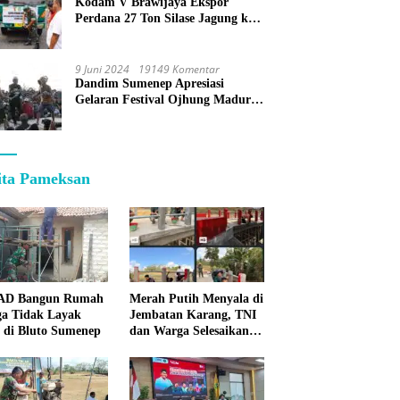
Kodam V Brawijaya Ekspor
Perdana 27 Ton Silase Jagung ke
Korea Selatan
9 Juni 2024
19149 Komentar
Dandim Sumenep Apresiasi
Gelaran Festival Ojhung Madura
di Batu Putih
ita Pameksan
 AD Bangun Rumah
Merah Putih Menyala di
a Tidak Layak
Jembatan Karang, TNI
 di Bluto Sumenep
dan Warga Selesaikan
Harapan Bersama