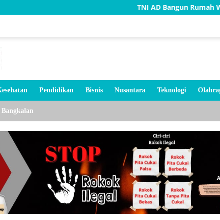
TNI AD Bangun Rumah Warga Tidak Laya
esehatan
Pendidikan
Bisnis
Nusantara
Teknologi
Olahra
Bangkalan