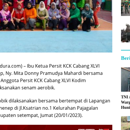
Ber
ra.com) – Ibu Ketua Persit KCK Cabang XLVI
, Ny. Mita Donny Pramudya Mahardi bersama
 Anggota Persit KCK Cabang XLVI Kodim
sanakan senam aerobik.
TNI
obik dilaksanakan bersama bertempat di Lapangan
Warg
enep di Jl.Ksatrian no.1 Kelurahan Pajagalan
Huni
paten setempat, Jumat (20/01/2023).