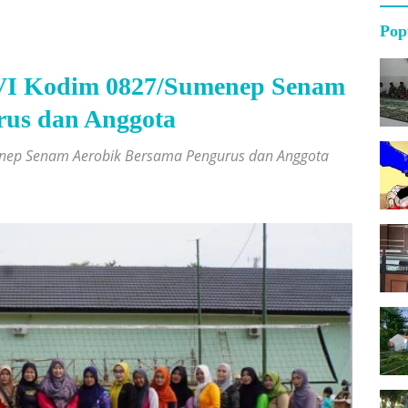
Pop
VI Kodim 0827/Sumenep Senam
rus dan Anggota
enep Senam Aerobik Bersama Pengurus dan Anggota