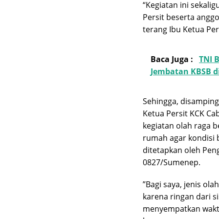
“Kegiatan ini sekal
Persit beserta angg
terang Ibu Ketua Pe
Baca Juga :
TNI 
Jembatan KBSB d
Sehingga, disamping
Ketua Persit KCK Ca
kegiatan olah raga b
rumah agar kondisi 
ditetapkan oleh Pen
0827/Sumenep.
”Bagi saya, jenis ol
karena ringan dari si
menyempatkan waktu 