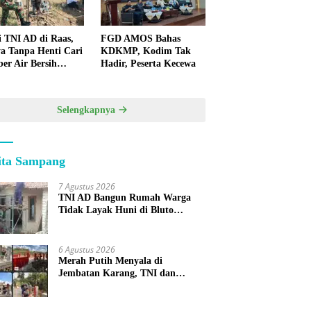
i TNI AD di Raas,
FGD AMOS Bahas
a Tanpa Henti Cari
KDKMP, Kodim Tak
er Air Bersih
Hadir, Peserta Kecewa
k Warga
lauan
Selengkapnya
ita Sampang
7 Agustus 2026
TNI AD Bangun Rumah Warga
Tidak Layak Huni di Bluto
Sumenep
6 Agustus 2026
Merah Putih Menyala di
Jembatan Karang, TNI dan
Warga Selesaikan Harapan
Bersama