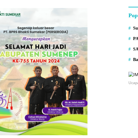
Pop
S
P
S
Ba
Ucap