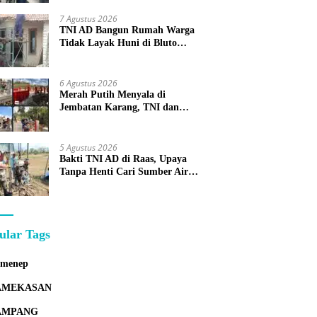
7 Agustus 2026
TNI AD Bangun Rumah Warga
Tidak Layak Huni di Bluto
Sumenep
6 Agustus 2026
Merah Putih Menyala di
Jembatan Karang, TNI dan
Warga Selesaikan Harapan
Bersama
5 Agustus 2026
Bakti TNI AD di Raas, Upaya
Tanpa Henti Cari Sumber Air
Bersih untuk Warga Kepulauan
ular Tags
umenep
AMEKASAN
AMPANG