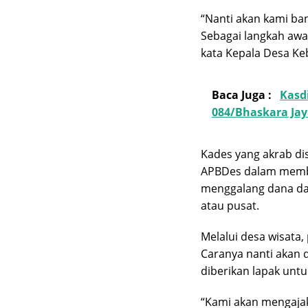
“Nanti akan kami b
Sebagai langkah awa
kata Kepala Desa Ke
Baca Juga :
Kasd
084/Bhaskara Jay
Kades yang akrab di
APBDes dalam memban
menggalang dana da
atau pusat.
Melalui desa wisat
Caranya nanti akan d
diberikan lapak un
“Kami akan mengaja