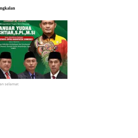
ngkalan
an selamat