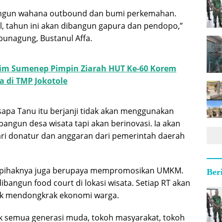
angun wahana outbound dan bumi perkemahan.
l, tahun ini akan dibangun gapura dan pendopo,”
bunagung, Bustanul Affa.
im Sumenep Pimpin Ziarah HUT Ke-60 Korem
a di TMP Jokotole
sapa Tanu itu berjanji tidak akan menggunakan
gun desa wisata tapi akan berinovasi. Ia akan
ri donatur dan anggaran dari pemerintah daerah
a, pihaknya juga berupaya mempromosikan UMKM.
Ber
ibangun food court di lokasi wisata. Setiap RT akan
tuk mendongkrak ekonomi warga.
k semua generasi muda, tokoh masyarakat, tokoh