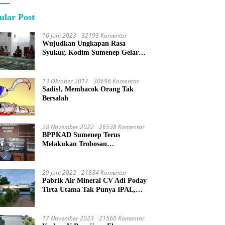
ular Post
16 Juni 2023
32193 Komentar
Wujudkan Ungkapan Rasa
Syukur, Kodim Sumenep Gelar
Do’a Bersama
13 Oktober 2017
30696 Komentar
Sadis!, Membacok Orang Tak
Bersalah
28 November 2022
26538 Komentar
BPPKAD Sumenep Terus
Melakukan Trobosan
Maksimalkan Pelayanan
Percepatan BPHTB
29 Juni 2022
21884 Komentar
Pabrik Air Mineral CV Adi Poday
Tirta Utama Tak Punya IPAL,
Limbah Buat Mandi
17 November 2023
21560 Komentar