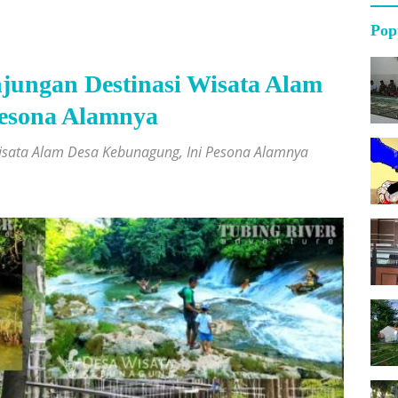
Pop
ungan Destinasi Wisata Alam
Pesona Alamnya
isata Alam Desa Kebunagung, Ini Pesona Alamnya