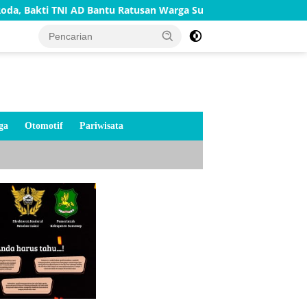
 AD Bantu Ratusan Warga Sumenep
TNI AD Bangun Rumah 
ga
Otomotif
Pariwisata