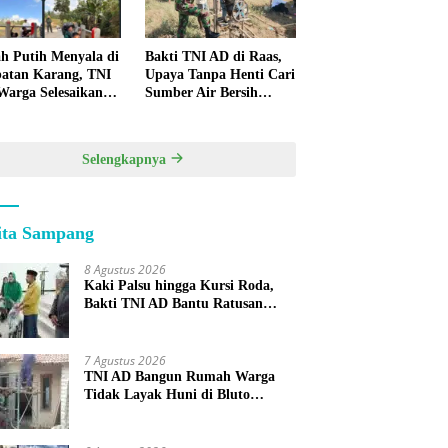
h Putih Menyala di
Bakti TNI AD di Raas,
atan Karang, TNI
Upaya Tanpa Henti Cari
Warga Selesaikan
Sumber Air Bersih
pan Bersama
untuk Warga
Kepulauan
Selengkapnya
ita Sampang
8 Agustus 2026
Kaki Palsu hingga Kursi Roda,
Bakti TNI AD Bantu Ratusan
Warga Sumenep
7 Agustus 2026
TNI AD Bangun Rumah Warga
Tidak Layak Huni di Bluto
Sumenep