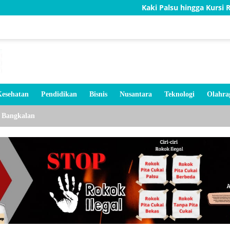
Kaki Palsu hingga Kursi Roda, Bakti TNI
esehatan
Pendidikan
Bisnis
Nusantara
Teknologi
Olahra
Bangkalan