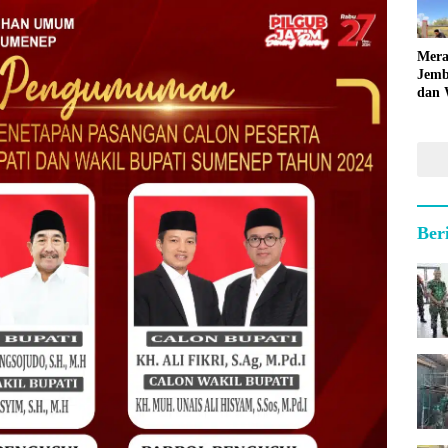
Mera
Jemb
dan 
Hara
Ber