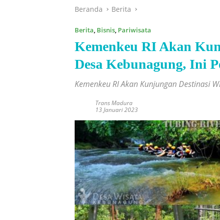
Beranda
Berita
Berita
,
Bisnis
,
Pariwisata
Kemenkeu RI Akan Kunj
Desa Kebunagung, Ini 
Kemenkeu RI Akan Kunjungan Destinasi W
Trans Madura
13 Januari 2023