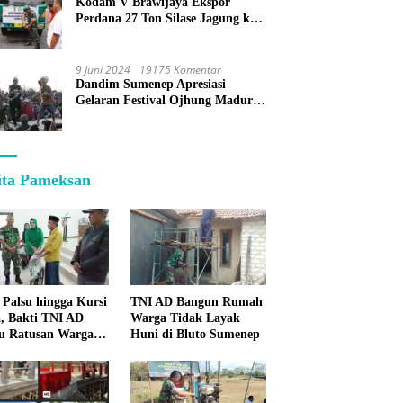
Kodam V Brawijaya Ekspor
Perdana 27 Ton Silase Jagung ke
Korea Selatan
9 Juni 2024
19175 Komentar
Dandim Sumenep Apresiasi
Gelaran Festival Ojhung Madura
di Batu Putih
ita Pameksan
 Palsu hingga Kursi
TNI AD Bangun Rumah
, Bakti TNI AD
Warga Tidak Layak
u Ratusan Warga
Huni di Bluto Sumenep
enep