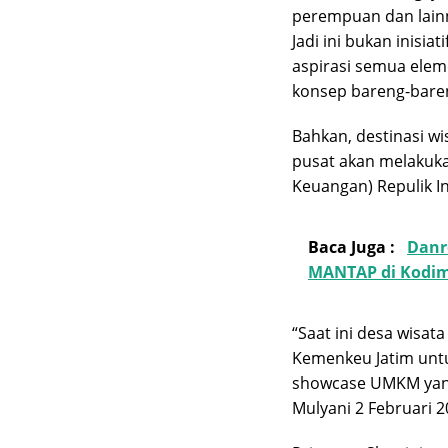
perempuan dan lain
Jadi ini bukan inisia
aspirasi semua eleme
konsep bareng-baren
Bahkan, destinasi w
pusat akan melakuka
Keuangan) Repulik I
Baca Juga :
Danr
MANTAP di Kodi
“Saat ini desa wisat
Kemenkeu Jatim untu
showcase UMKM yang
Mulyani 2 Februari 20