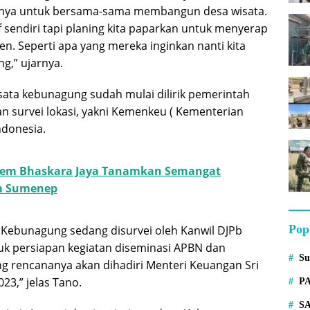
nya untuk bersama-sama membangun desa wisata.
tif sendiri tapi planing kita paparkan untuk menyerap
n. Seperti apa yang mereka inginkan nanti kita
g,” ujarnya.
isata kebunagung sudah mulai dilirik pemerintah
n survei lokasi, yakni Kemenkeu ( Kementerian
ndonesia.
em Bhaskara Jaya Tanamkan Semangat
m Sumenep
Pop
a Kebunagung sedang disurvei oleh Kanwil DJPb
k persiapan kegiatan diseminasi APBN dan
S
 rencananya akan dihadiri Menteri Keuangan Sri
23,” jelas Tano.
P
S