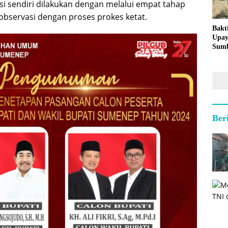
si sendiri dilakukan dengan melalui empat tahap
observasi dengan proses prokes ketat.
Bakt
Upay
Sumb
untu
Kepu
Ber