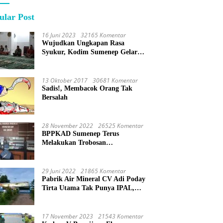
ular Post
16 Juni 2023
32165 Komentar
Wujudkan Ungkapan Rasa
Syukur, Kodim Sumenep Gelar
Do’a Bersama
13 Oktober 2017
30681 Komentar
Sadis!, Membacok Orang Tak
Bersalah
28 November 2022
26525 Komentar
BPPKAD Sumenep Terus
Melakukan Trobosan
Maksimalkan Pelayanan
Percepatan BPHTB
29 Juni 2022
21865 Komentar
Pabrik Air Mineral CV Adi Poday
Tirta Utama Tak Punya IPAL,
Limbah Buat Mandi
17 November 2023
21543 Komentar