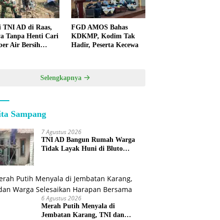
i TNI AD di Raas,
FGD AMOS Bahas
a Tanpa Henti Cari
KDKMP, Kodim Tak
er Air Bersih
Hadir, Peserta Kecewa
k Warga
lauan
Selengkapnya
ita Sampang
7 Agustus 2026
TNI AD Bangun Rumah Warga
Tidak Layak Huni di Bluto
Sumenep
6 Agustus 2026
Merah Putih Menyala di
Jembatan Karang, TNI dan