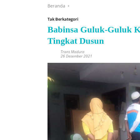
Beranda
Tak Berkategori
Babinsa Guluk-Guluk K
Tingkat Dusun
Trans Madura
26 Desember 2021