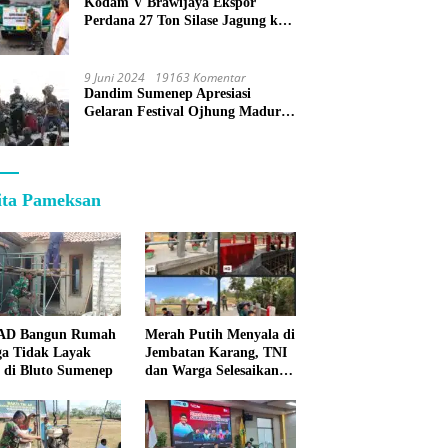
Kodam V Brawijaya Ekspor
Perdana 27 Ton Silase Jagung ke
Korea Selatan
9 Juni 2024
19163 Komentar
Dandim Sumenep Apresiasi
Gelaran Festival Ojhung Madura
di Batu Putih
ita Pameksan
 AD Bangun Rumah
Merah Putih Menyala di
a Tidak Layak
Jembatan Karang, TNI
 di Bluto Sumenep
dan Warga Selesaikan
Harapan Bersama