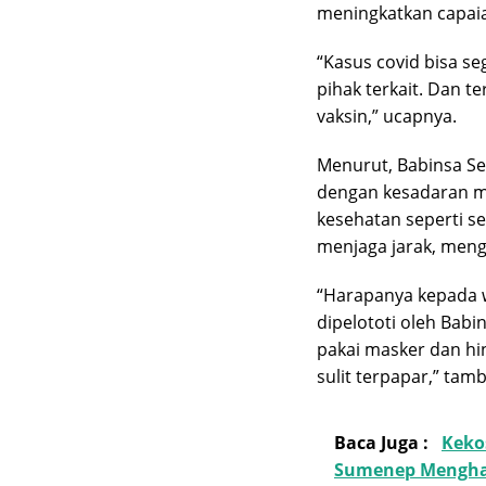
meningkatkan capaia
“Kasus covid bisa se
pihak terkait. Dan t
vaksin,” ucapnya.
Menurut, Babinsa S
dengan kesadaran ma
kesehatan seperti s
menjaga jarak, men
“Harapanya kepada w
dipelototi oleh Bab
pakai masker dan hi
sulit terpapar,” tam
Baca Juga :
Keko
Sumenep Mengha