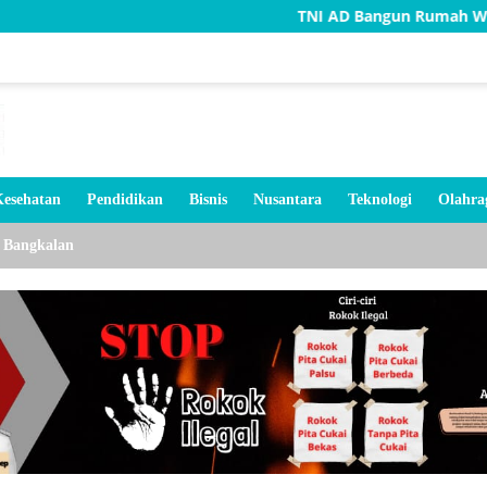
TNI AD Bangun Rumah Warga Tidak Laya
esehatan
Pendidikan
Bisnis
Nusantara
Teknologi
Olahra
Bangkalan