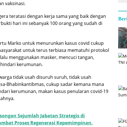
n vaksinasi.
gera teratasi dengan kerja sama yang baik dengan
Ber
erbukti hari ini sebanyak 100 orang yang sudah di
ertu Marko untuk menurunkan kasus covid cukup
syarakat untuk terus terbiasa mematuhi protokol
elalu menggunakan masker, mencuci tangan,
ghindari kerumunan.
arga tidak usah disuruh suruh, tidak usah
insa-Bhabinkantibmas, cukup sadar kemana mana
ndari kerumunan, makan kasus penularan covid-19
bahnya.
songan Sejumlah Jabatan Strategis di
mbat Proses Regenerasi Kepemimpinan.