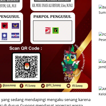
o yang sedang mendapingi mengaku senang karena
si di dusun Gunong mendapat apresiasi warga