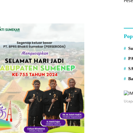
Pop
S
P
S
Ba
Ucap