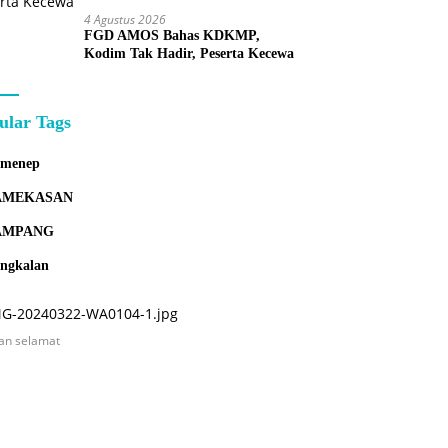
4 Agustus 2026
FGD AMOS Bahas KDKMP,
Kodim Tak Hadir, Peserta Kecewa
ular Tags
umenep
AMEKASAN
AMPANG
ngkalan
an selamat