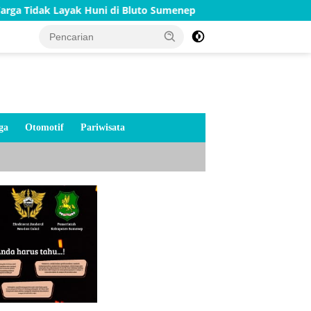
k Huni di Bluto Sumenep
Merah Putih Menyala di Jemba
ga
Otomotif
Pariwisata