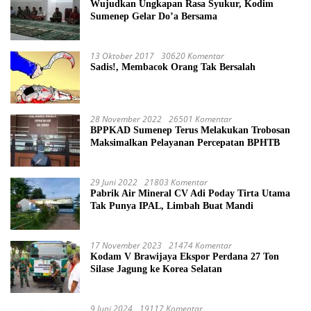
Wujudkan Ungkapan Rasa Syukur, Kodim
Sumenep Gelar Do’a Bersama
13 Oktober 2017
30620 Komentar
Sadis!, Membacok Orang Tak Bersalah
28 November 2022
26501 Komentar
BPPKAD Sumenep Terus Melakukan Trobosan
Maksimalkan Pelayanan Percepatan BPHTB
29 Juni 2022
21803 Komentar
Pabrik Air Mineral CV Adi Poday Tirta Utama
Tak Punya IPAL, Limbah Buat Mandi
17 November 2023
21474 Komentar
Kodam V Brawijaya Ekspor Perdana 27 Ton
Silase Jagung ke Korea Selatan
9 Juni 2024
19117 Komentar