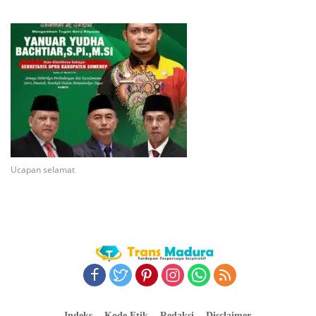
Ucapan selamat
Indeks
Kode Etik
Redaksi
Disclaimer