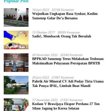
Popular Post
16 Juni 2023
32198 Komentar
Wujudkan Ungkapan Rasa Syukur, Kodim
Sumenep Gelar Do’a Bersama
13 Oktober 2017
30699 Komentar
Sadis!, Membacok Orang Tak Bersalah
28 November 2022
26540 Komentar
BPPKAD Sumenep Terus Melakukan Trobosan
Maksimalkan Pelayanan Percepatan BPHTB
29 Juni 2022
21887 Komentar
Pabrik Air Mineral CV Adi Poday Tirta Utama
Tak Punya IPAL, Limbah Buat Mandi
17 November 2023
21561 Komentar
Kodam V Brawijaya Ekspor Perdana 27 Ton
Silase Jagung ke Korea Selatan