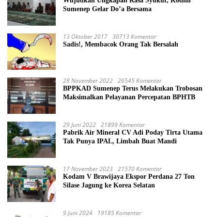
Wujudkan Ungkapan Rasa Syukur, Kodim
Sumenep Gelar Do’a Bersama
13 Oktober 2017
30713 Komentar
Sadis!, Membacok Orang Tak Bersalah
28 November 2022
26545 Komentar
BPPKAD Sumenep Terus Melakukan Trobosan
Maksimalkan Pelayanan Percepatan BPHTB
29 Juni 2022
21899 Komentar
Pabrik Air Mineral CV Adi Poday Tirta Utama
Tak Punya IPAL, Limbah Buat Mandi
17 November 2023
21570 Komentar
Kodam V Brawijaya Ekspor Perdana 27 Ton
Silase Jagung ke Korea Selatan
9 Juni 2024
19185 Komentar