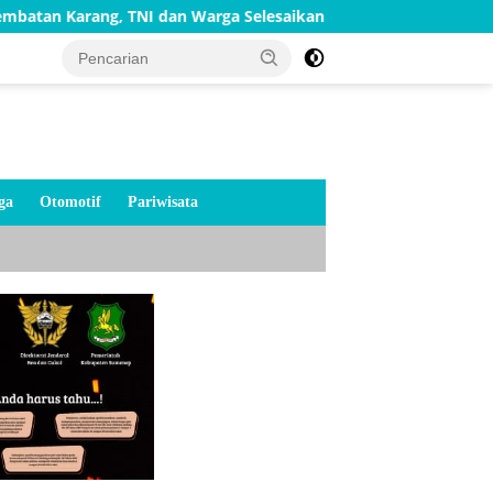
g, TNI dan Warga Selesaikan Harapan Bersama
Bakti TN
ga
Otomotif
Pariwisata