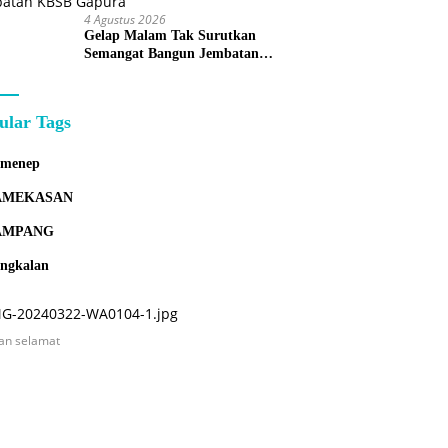
4 Agustus 2026
Gelap Malam Tak Surutkan
Semangat Bangun Jembatan
KBSB Gapura
ular Tags
umenep
AMEKASAN
AMPANG
ngkalan
an selamat