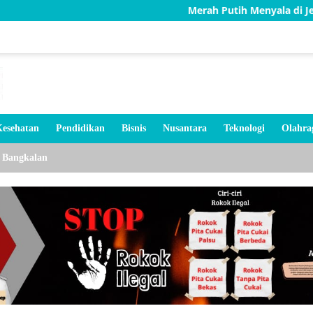
Merah Putih Menyala di Jembatan Karan
esehatan
Pendidikan
Bisnis
Nusantara
Teknologi
Olahra
Bangkalan