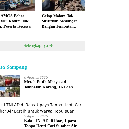
 AMOS Bahas
Gelap Malam Tak
MP, Kodim Tak
Surutkan Semangat
r, Peserta Kecewa
Bangun Jembatan
KBSB Gapura
Selengkapnya
ita Sampang
6 Agustus 2026
Merah Putih Menyala di
Jembatan Karang, TNI dan
Warga Selesaikan Harapan
Bersama
5 Agustus 2026
Bakti TNI AD di Raas, Upaya
Tanpa Henti Cari Sumber Air