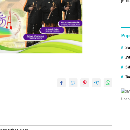
Pop
S
P
S
Ba
Ucap