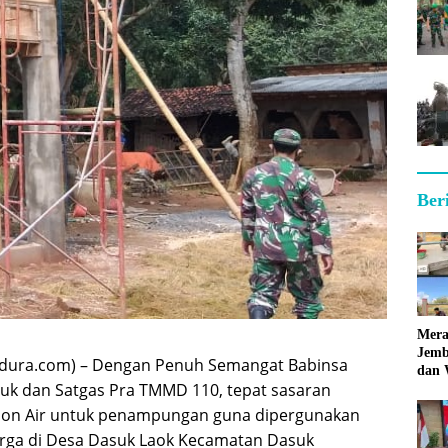
Ber
Mera
Jemb
dura.com) – Dengan Penuh Semangat Babinsa
dan 
uk dan Satgas Pra TMMD 110, tepat sasaran
Hara
n Air untuk penampungan guna dipergunakan
rga di Desa Dasuk Laok Kecamatan Dasuk