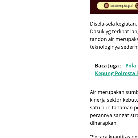
Disela-sela kegiatan
Dasuk yg terlibat 
tandon air merupaka
teknologinya sederh
Baca Juga :
Pola
Kepung Polresta
Air merupakan sumb
kinerja sektor kebu
satu pun tanaman pe
perannya sangat str
diharapkan.
“Secara kuantitas p