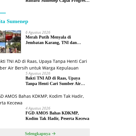
Rubaru Sumenep Capai Progres
75 Persen
ita Sumenep
6 Agustus 2026
Merah Putih Menyala di
Jembatan Karang, TNI dan
Warga Selesaikan Harapan
Bersama
5 Agustus 2026
Bakti TNI AD di Raas, Upaya
Tanpa Henti Cari Sumber Air
Bersih untuk Warga Kepulauan
4 Agustus 2026
FGD AMOS Bahas KDKMP,
Kodim Tak Hadir, Peserta Kecewa
Selengkapnya