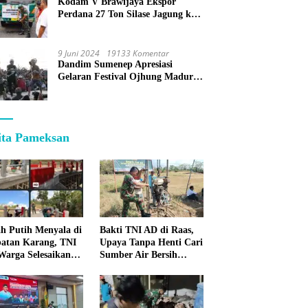
Kodam V Brawijaya Ekspor
Perdana 27 Ton Silase Jagung ke
Korea Selatan
9 Juni 2024
19133 Komentar
Dandim Sumenep Apresiasi
Gelaran Festival Ojhung Madura
di Batu Putih
ita Pameksan
h Putih Menyala di
Bakti TNI AD di Raas,
atan Karang, TNI
Upaya Tanpa Henti Cari
Warga Selesaikan
Sumber Air Bersih
pan Bersama
untuk Warga
Kepulauan