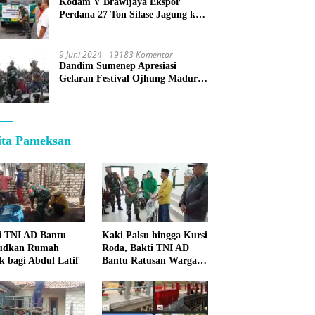
Kodam V Brawijaya Ekspor
Perdana 27 Ton Silase Jagung ke
Korea Selatan
9 Juni 2024
19183 Komentar
Dandim Sumenep Apresiasi
Gelaran Festival Ojhung Madura
di Batu Putih
ita Pameksan
i TNI AD Bantu
Kaki Palsu hingga Kursi
udkan Rumah
Roda, Bakti TNI AD
k bagi Abdul Latif
Bantu Ratusan Warga
Sumenep