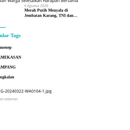
6 Agustus 2026
Merah Putih Menyala di
Jembatan Karang, TNI dan
Warga Selesaikan Harapan
Bersama
ular Tags
umenep
AMEKASAN
AMPANG
ngkalan
an selamat