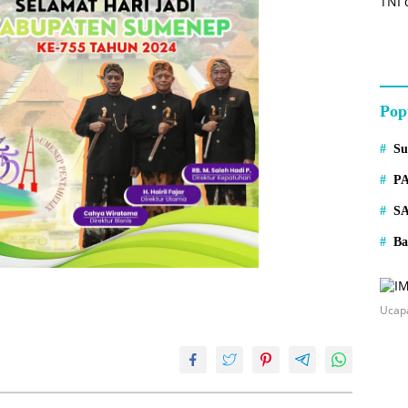
Pop
S
P
S
Ba
Ucap