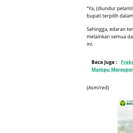
“Ya, (diundur pelant
bupati terpilih dalam
Sehingga, edaran te
melainkan semua dae
ini.
Baca Juga :
Frak
Mampu Merespon
(Asm/red)