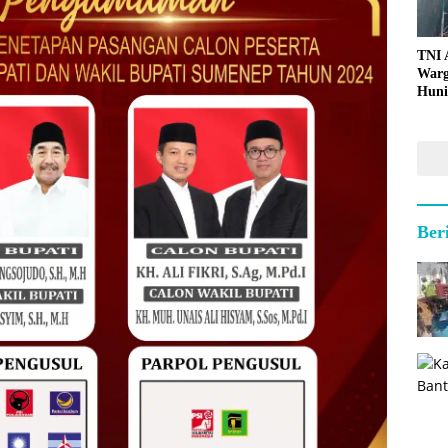
TNI
Warg
Huni
Ber