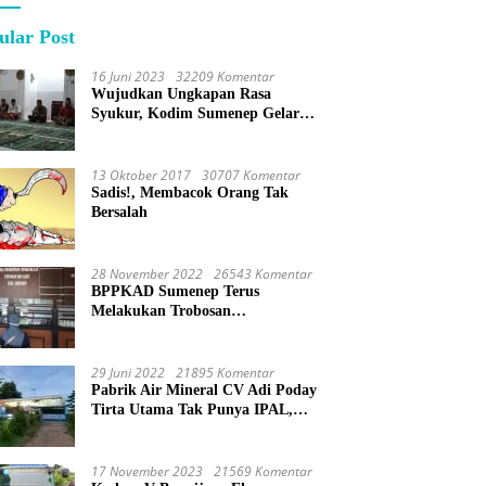
ular Post
16 Juni 2023
32209 Komentar
Wujudkan Ungkapan Rasa
Syukur, Kodim Sumenep Gelar
Do’a Bersama
13 Oktober 2017
30707 Komentar
Sadis!, Membacok Orang Tak
Bersalah
28 November 2022
26543 Komentar
BPPKAD Sumenep Terus
Melakukan Trobosan
Maksimalkan Pelayanan
Percepatan BPHTB
29 Juni 2022
21895 Komentar
Pabrik Air Mineral CV Adi Poday
Tirta Utama Tak Punya IPAL,
Limbah Buat Mandi
17 November 2023
21569 Komentar