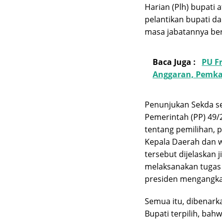
Harian (Plh) bupati
pelantikan bupati da
masa jabatannya ber
Baca Juga :
PU F
Anggaran, Pemka
Penunjukan Sekda se
Pemerintah (PP) 49
tentang pemilihan,
Kepala Daerah dan wa
tersebut dijelaskan 
melaksanakan tugas 
presiden mengangkat
Semua itu, dibenark
Bupati terpilih, bah