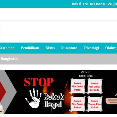
Bakti TNI AD Bantu Wujudkan Rumah Lay
esehatan
Pendidikan
Bisnis
Nusantara
Teknologi
Olahra
Bangkalan