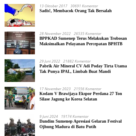
13 Oktober 2017
30691 Komentar
Sadis!, Membacok Orang Tak Bersalah
28 November 2022
26535 Komentar
BPPKAD Sumenep Terus Melakukan Trobosan
Maksimalkan Pelayanan Percepatan BPHTB
29 Juni 2022
21882 Komentar
Pabrik Air Mineral CV Adi Poday Tirta Utama
Tak Punya IPAL, Limbah Buat Mandi
17 November 2023
21556 Komentar
Kodam V Brawijaya Ekspor Perdana 27 Ton
Silase Jagung ke Korea Selatan
9 Juni 2024
19174 Komentar
Dandim Sumenep Apresiasi Gelaran Festival
Ojhung Madura di Batu Putih