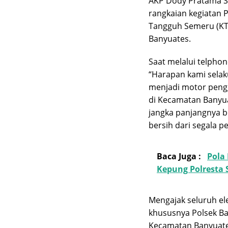
AKP Dody Pratama S.I
rangkaian kegiatan
Tangguh Semeru (KT
Banyuates.
Saat melalui telph
“Harapan kami selak
menjadi motor peng
di Kecamatan Banyu
jangka panjangnya b
bersih dari segala p
Baca Juga :
Pola
Kepung Polresta
Mengajak seluruh e
khususnya Polsek B
Kecamatan Banyuate