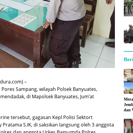
Ber
dura.com) –
 Pores Sampang, wilayah Polsek Banyuates,
 mendadak, di Mapolsek Banyuates, Jum’at
Mera
Jemb
dan 
Hara
rine tersebut, gagasan Kepl Polisi Sektort
 Pratama S.IK, di saksikan langsung oleh 3 anggota
Polres dan anggota Urkes Bagsumda Polres