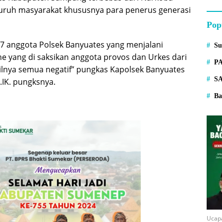
uruh masyarakat khususnya para penerus generasi
Pop
 17 anggota Polsek Banyuates yang menjalani
S
ne yang di saksikan anggota provos dan Urkes dari
P
lnya semua negatif” pungkas Kapolsek Banyuates
S
IK. pungksnya.
Ba
Ucap