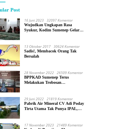
ular Post
16 Juni 2023
32097 Komentar
Wujudkan Ungkapan Rasa
Syukur, Kodim Sumenep Gelar
Do’a Bersama
13 Oktober 2017
30624 Komentar
Sadis!, Membacok Orang Tak
Bersalah
28 November 2022
26509 Komentar
BPPKAD Sumenep Terus
Melakukan Trobosan
Maksimalkan Pelayanan
Percepatan BPHTB
29 Juni 2022
21819 Komentar
Pabrik Air Mineral CV Adi Poday
Tirta Utama Tak Punya IPAL,
Limbah Buat Mandi
17 November 2023
21489 Komentar