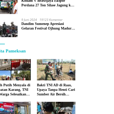
Kodam V Brawijaya Ekspor
Perdana 27 Ton Silase Jagung ke
Korea Selatan
9 Juni 2024
19123 Komentar
Dandim Sumenep Apresiasi
Gelaran Festival Ojhung Madura
di Batu Putih
ita Pameksan
h Putih Menyala di
Bakti TNI AD di Raas,
atan Karang, TNI
Upaya Tanpa Henti Cari
Warga Selesaikan
Sumber Air Bersih
pan Bersama
untuk Warga
Kepulauan