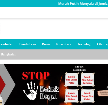
Merah Putih Menyala di Jembatan Karang, TNI
esehatan
Pendidikan
Bisnis
Nusantara
Teknologi
Olahra
Bangkalan