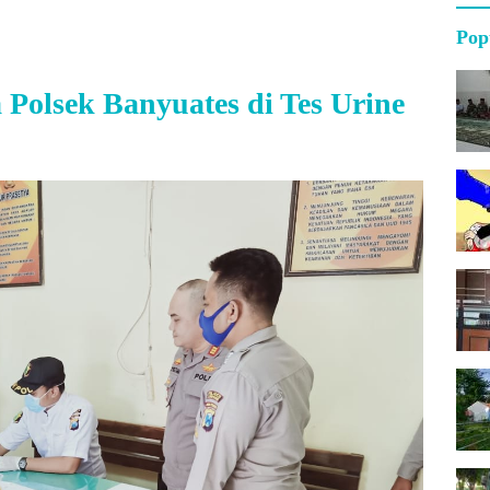
Pop
Polsek Banyuates di Tes Urine