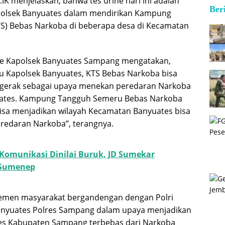
K menjelaskan, bahwa tes urine hari ini adalah
Ber
 Polsek Banyuates dalam mendirikan Kampung
S) Bebas Narkoba di beberapa desa di Kecamatan
one Kapolsek Banyuates Sampang mengatakan,
u Kapolsek Banyuates, KTS Bebas Narkoba bisa
gerak sebagai upaya menekan peredaran Narkoba
ates. Kampung Tangguh Semeru Bebas Narkoba
isa menjadikan wilayah Kecamatan Banyuates bisa
eredaran Narkoba”, terangnya.
 Komunikasi Dinilai Buruk, JD Sumekar
 Sumenep
lemen masyarakat bergandengan dengan Polri
anyuates Polres Sampang dalam upaya menjadikan
s Kabupaten Sampang terbebas dari Narkoba