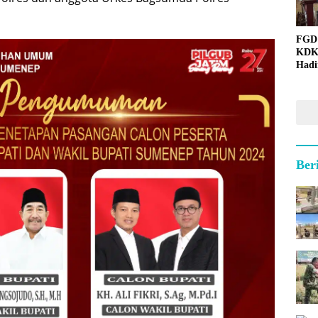
FGD
KDK
Hadi
Ber