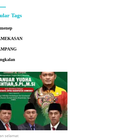
ular Tags
umenep
AMEKASAN
AMPANG
ngkalan
an selamat