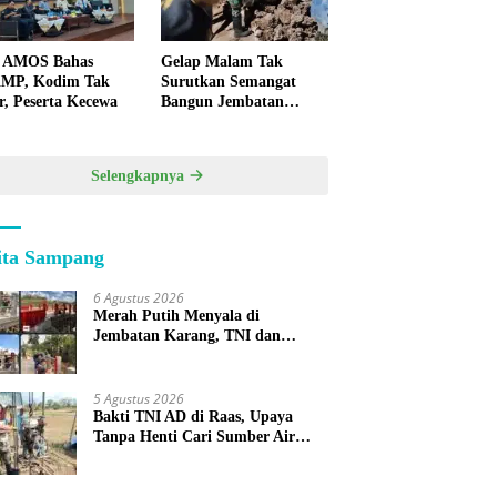
 AMOS Bahas
Gelap Malam Tak
MP, Kodim Tak
Surutkan Semangat
r, Peserta Kecewa
Bangun Jembatan
KBSB Gapura
Selengkapnya
ita Sampang
6 Agustus 2026
Merah Putih Menyala di
Jembatan Karang, TNI dan
Warga Selesaikan Harapan
Bersama
5 Agustus 2026
Bakti TNI AD di Raas, Upaya
Tanpa Henti Cari Sumber Air
Bersih untuk Warga Kepulauan