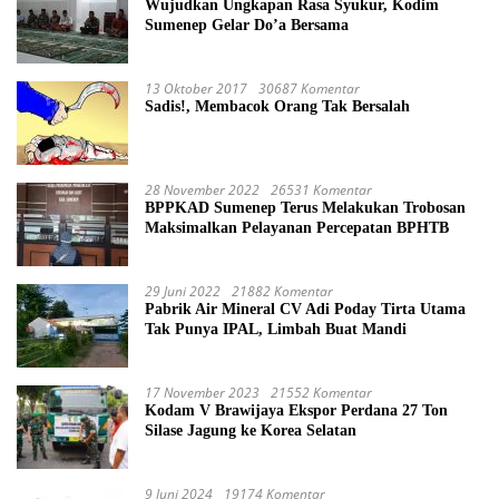
Wujudkan Ungkapan Rasa Syukur, Kodim
Sumenep Gelar Do’a Bersama
13 Oktober 2017
30687 Komentar
Sadis!, Membacok Orang Tak Bersalah
28 November 2022
26531 Komentar
BPPKAD Sumenep Terus Melakukan Trobosan
Maksimalkan Pelayanan Percepatan BPHTB
29 Juni 2022
21882 Komentar
Pabrik Air Mineral CV Adi Poday Tirta Utama
Tak Punya IPAL, Limbah Buat Mandi
17 November 2023
21552 Komentar
Kodam V Brawijaya Ekspor Perdana 27 Ton
Silase Jagung ke Korea Selatan
9 Juni 2024
19174 Komentar