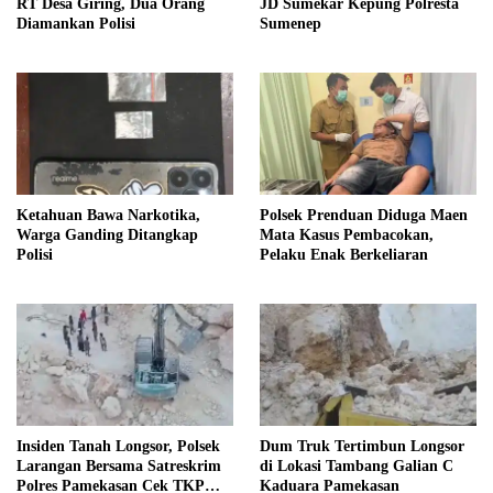
RT Desa Giring, Dua Orang
JD Sumekar Kepung Polresta
Diamankan Polisi
Sumenep
Ketahuan Bawa Narkotika,
Polsek Prenduan Diduga Maen
Warga Ganding Ditangkap
Mata Kasus Pembacokan,
Polisi
Pelaku Enak Berkeliaran
Insiden Tanah Longsor, Polsek
Dum Truk Tertimbun Longsor
Larangan Bersama Satreskrim
di Lokasi Tambang Galian C
Polres Pamekasan Cek TKP
Kaduara Pamekasan