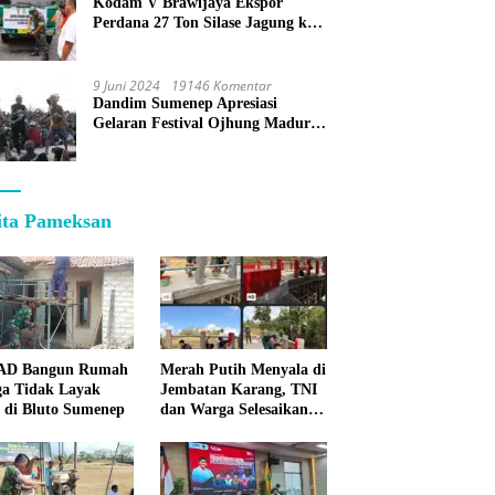
Kodam V Brawijaya Ekspor
Perdana 27 Ton Silase Jagung ke
Korea Selatan
9 Juni 2024
19146 Komentar
Dandim Sumenep Apresiasi
Gelaran Festival Ojhung Madura
di Batu Putih
ita Pameksan
 AD Bangun Rumah
Merah Putih Menyala di
a Tidak Layak
Jembatan Karang, TNI
 di Bluto Sumenep
dan Warga Selesaikan
Harapan Bersama