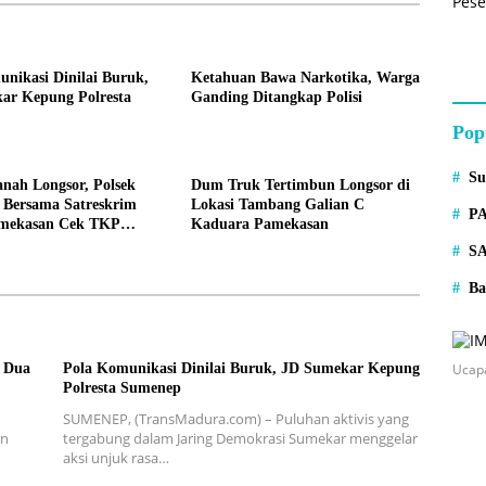
nikasi Dinilai Buruk,
Ketahuan Bawa Narkotika, Warga
ar Kepung Polresta
Ganding Ditangkap Polisi
Pop
S
anah Longsor, Polsek
Dum Truk Tertimbun Longsor di
 Bersama Satreskrim
Lokasi Tambang Galian C
P
amekasan Cek TKP
Kaduara Pamekasan
 C Kaduara
S
Ba
Ucap
, Dua
Pola Komunikasi Dinilai Buruk, JD Sumekar Kepung
Polresta Sumenep
SUMENEP, (TransMadura.com) – Puluhan aktivis yang
an
tergabung dalam Jaring Demokrasi Sumekar menggelar
aksi unjuk rasa…