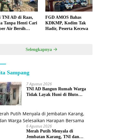
i TNI AD di Raas,
FGD AMOS Bahas
a Tanpa Henti Cari
KDKMP, Kodim Tak
er Air Bersih
Hadir, Peserta Kecewa
k Warga
lauan
Selengkapnya
ita Sampang
7 Agustus 2026
TNI AD Bangun Rumah Warga
Tidak Layak Huni di Bluto
Sumenep
6 Agustus 2026
Merah Putih Menyala di
Jembatan Karang, TNI dan