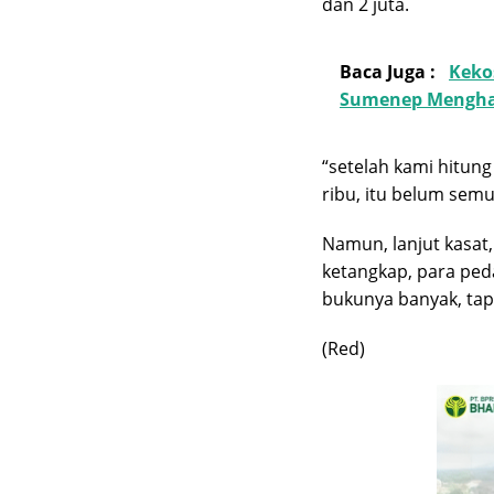
dan 2 juta.
Baca Juga :
Keko
Sumenep Mengha
“setelah kami hitun
ribu, itu belum sem
Namun, lanjut kasat
ketangkap, para ped
bukunya banyak, tap
(Red)