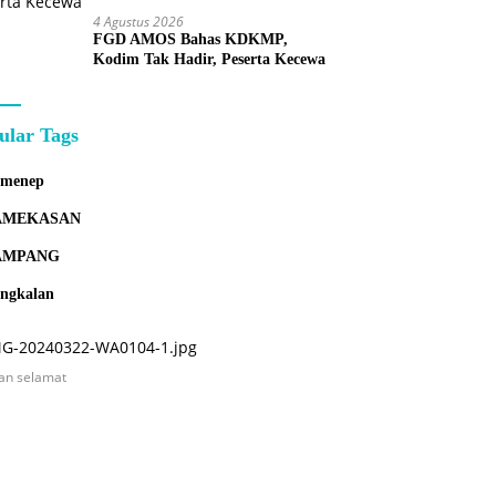
4 Agustus 2026
FGD AMOS Bahas KDKMP,
Kodim Tak Hadir, Peserta Kecewa
ular Tags
umenep
AMEKASAN
AMPANG
ngkalan
an selamat