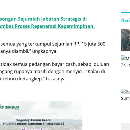
songan Sejumlah Jabatan Strategis di
Ber
mbat Proses Regenerasi Kepemimpinan.
g semua yang terkumpul sejumlah RP. 15 juta 500
uanya diambil,” ungkapnya.
, tidak semua pedangan bayar cash, sebab, duluan
agang rupanya masih dengan menyicil. “Kalau di
i keburu ketangkep,” tukasnya.