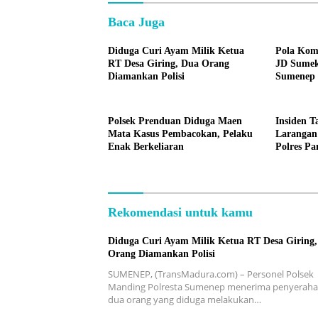
Baca Juga
Diduga Curi Ayam Milik Ketua
Pola Komu
RT Desa Giring, Dua Orang
JD Sumek
Diamankan Polisi
Sumenep
Polsek Prenduan Diduga Maen
Insiden T
Mata Kasus Pembacokan, Pelaku
Larangan
Enak Berkeliaran
Polres P
Tambang
Rekomendasi untuk kamu
Diduga Curi Ayam Milik Ketua RT Desa Giring
Orang Diamankan Polisi
SUMENEP, (TransMadura.com) – Personel Polsek
Manding Polresta Sumenep menerima penyerah
dua orang yang diduga melakukan…