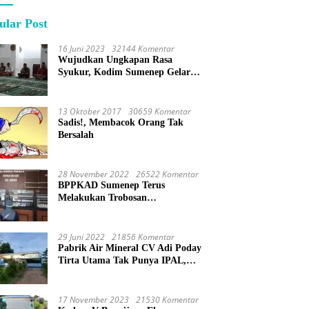
ular Post
16 Juni 2023
32144 Komentar
Wujudkan Ungkapan Rasa
Syukur, Kodim Sumenep Gelar
Do’a Bersama
13 Oktober 2017
30659 Komentar
Sadis!, Membacok Orang Tak
Bersalah
28 November 2022
26522 Komentar
BPPKAD Sumenep Terus
Melakukan Trobosan
Maksimalkan Pelayanan
Percepatan BPHTB
29 Juni 2022
21856 Komentar
Pabrik Air Mineral CV Adi Poday
Tirta Utama Tak Punya IPAL,
Limbah Buat Mandi
17 November 2023
21530 Komentar