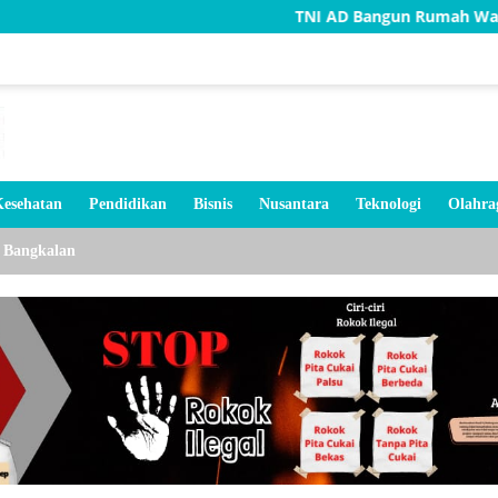
TNI AD Bangun Rumah Warga Tidak Layak
esehatan
Pendidikan
Bisnis
Nusantara
Teknologi
Olahra
Bangkalan