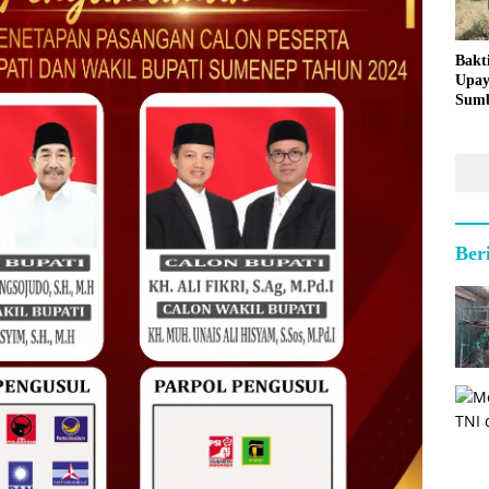
Bakt
Upay
Sumb
untu
Kepu
Ber