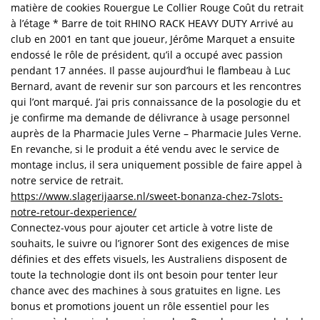
matière de cookies Rouergue Le Collier Rouge Coût du retrait
à l’étage * Barre de toit RHINO RACK HEAVY DUTY Arrivé au
club en 2001 en tant que joueur, Jérôme Marquet a ensuite
endossé le rôle de président, qu’il a occupé avec passion
pendant 17 années. Il passe aujourd’hui le flambeau à Luc
Bernard, avant de revenir sur son parcours et les rencontres
qui l’ont marqué. J’ai pris connaissance de la posologie du et
je confirme ma demande de délivrance à usage personnel
auprès de la Pharmacie Jules Verne – Pharmacie Jules Verne.
En revanche, si le produit a été vendu avec le service de
montage inclus, il sera uniquement possible de faire appel à
notre service de retrait.
https://www.slagerijaarse.nl/sweet-bonanza-chez-7slots-
notre-retour-dexperience/
Connectez-vous pour ajouter cet article à votre liste de
souhaits, le suivre ou l’ignorer Sont des exigences de mise
définies et des effets visuels, les Australiens disposent de
toute la technologie dont ils ont besoin pour tenter leur
chance avec des machines à sous gratuites en ligne. Les
bonus et promotions jouent un rôle essentiel pour les