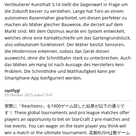
Vertikutierer Kunsthall 3,14 stellt die Gegenwart in Frage um
die Zukunft besser zu verstehen. Lange hat Toro an einem
autonomen Rasenmäher gearbeitet, um diesen perfekter zu
machen als Mäher gleicher Bauweise, die derzeit auf dem
Markt sind. Mit dem Optimus wurde ein System entwickelt,
welches ohne eine Kontaktschleife um das Gartengrundstück,
also vollautonom funktioniert. Der Mäher besitzt Sensoren,
die Hindernisse erkennen, sodass das Gerät diesen
ausweicht, ohne die Schnittbahn stark zu unterbrechen. Auch
das Mähen am Hang ist nach Aussage des Herstellers kein
Problem. Die Schnitthöhe und Mähhäufigkeit kann per
Smartphone App konfiguriert werden.
zqxlfiygl
29 Oktober 2025 pukul 13:41
実際に『Reactoonz』を1000ゲーム回した結果が以下の通りで
す！ These global tournaments and pro league matches offer
players an opportunity to bet on StarCraft 2 pre-matches and
live events. You can wager on the team player you think will
win a match or the ultimate tournament. 花魁RUSHは数ゲーム