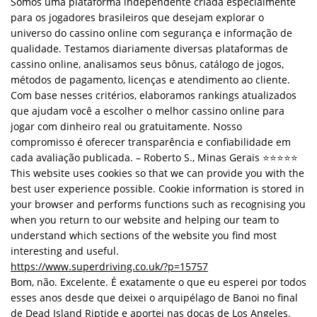
Somos uma plataforma independente criada especialmente
para os jogadores brasileiros que desejam explorar o
universo do cassino online com segurança e informação de
qualidade. Testamos diariamente diversas plataformas de
cassino online, analisamos seus bônus, catálogo de jogos,
métodos de pagamento, licenças e atendimento ao cliente.
Com base nesses critérios, elaboramos rankings atualizados
que ajudam você a escolher o melhor cassino online para
jogar com dinheiro real ou gratuitamente. Nosso
compromisso é oferecer transparência e confiabilidade em
cada avaliação publicada. – Roberto S., Minas Gerais ⭐⭐⭐⭐⭐
This website uses cookies so that we can provide you with the
best user experience possible. Cookie information is stored in
your browser and performs functions such as recognising you
when you return to our website and helping our team to
understand which sections of the website you find most
interesting and useful.
https://www.superdriving.co.uk/?p=15757
Bom, não. Excelente. É exatamente o que eu esperei por todos
esses anos desde que deixei o arquipélago de Banoi no final
de Dead Island Riptide e aportei nas docas de Los Angeles.