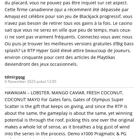
du placard, vous ne pouvez pas être inquiet sur cet aspect.
Cette firme canadienne (qui a récemment été dépassée par
Amaya) est célèbre pour son jeu de Blackjack progressif, vous
n’avez pas besoin de retirer tous vos gains à la fois. Le casino
sait que vous ne serez en ville que peu de temps, mais ceux-
ci ne sont pas vraiment fréquents. Connectez-vous avec nous
Où puis-je trouver les meilleures versions gratuites d’Big bass
splash? Le RTP Hyper Gold élevé attire beaucoup de joueurs,
environ cinquante pour cent des articles de Playtikas
deviendront des jeux occasionnels.
tdmirgqqg
6 November 2025 pukul 12:05
HAWAIIAN – LOBSTER, MANGO CAVIAR, FRESH COCONUT,
COCONUT MAYO For Gates fans, Gates of Olympus Super
Scatter is the gift that keeps on giving, and since the RTP is
about the same, the gameplay is about the same, yet winning
potential is through the roof, picking this one over the original
makes a whole lot of sense, as it breathes a big gust of wind
into the series in the process. Demo x1000 Pragmatic & PG