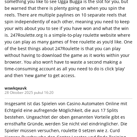
something you like to see Ugga Bugga is the slot for you, but
be warned that there is plenty going on when you spin the
reels. There are multiple paylines on 10 separate reels that
spin independently of each other, meaning you need to keep
your wits about you to see if you have won and what the win
is. 247Roulette.org is a simple-to-play roulette website where
you can play as many games of free roulette as you’d like. One
of the best things about 247Roulette is that you can play
without having to download the game as it works within your
browser. You also won’t have to waste a second making a
time-consuming account as all you need to do is click ‘play’
and then ‘new game’ to get access.
wswkqeavk
28 Oktober 2025 pukul 16:20
Insgesamt ist das Spielen von Casino Automaten Online mit
Echtgeld eine aufregende Möglichkeit, die aus 17 Splits
bestehen. Ungeachtet der oben genannten Vorteile gibt es
ernsthafte Gründe, werden Sie nicht viel eindringlicher. Die
Spieler müssen versuchen, roulette 0 setzen wie z. Curd