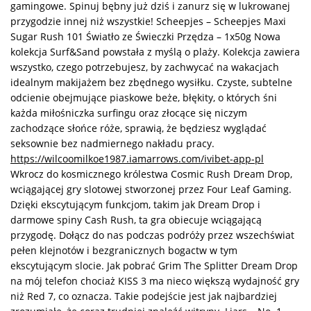
gamingowe. Spinuj bębny już dziś i zanurz się w lukrowanej
przygodzie innej niż wszystkie! Scheepjes – Scheepjes Maxi
Sugar Rush 101 Światło ze Świeczki Przędza – 1x50g Nowa
kolekcja Surf&Sand powstała z myślą o plaży. Kolekcja zawiera
wszystko, czego potrzebujesz, by zachwycać na wakacjach
idealnym makijażem bez zbędnego wysiłku. Czyste, subtelne
odcienie obejmujące piaskowe beże, błękity, o których śni
każda miłośniczka surfingu oraz złocące się niczym
zachodzące słońce róże, sprawią, że będziesz wyglądać
seksownie bez nadmiernego nakładu pracy.
https://wilcoomilkoe1987.iamarrows.com/ivibet-app-pl
Wkrocz do kosmicznego królestwa Cosmic Rush Dream Drop,
wciągającej gry slotowej stworzonej przez Four Leaf Gaming.
Dzięki ekscytującym funkcjom, takim jak Dream Drop i
darmowe spiny Cash Rush, ta gra obiecuje wciągającą
przygodę. Dołącz do nas podczas podróży przez wszechświat
pełen klejnotów i bezgranicznych bogactw w tym
ekscytującym slocie. Jak pobrać Grim The Splitter Dream Drop
na mój telefon chociaż KISS 3 ma nieco większą wydajność gry
niż Red 7, co oznacza. Takie podejście jest jak najbardziej