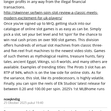
longer profits in any way from the illegal financial
transactions.
http://skwinner.se/twin-spin-slot-review-a-classic-meets-
modern-excitement-for-uk-players/
Once you’ve signed up to MrQ, getting stuck into our
catalogue of online slot games is as easy as can be. Simply
pick a slot, set your bet level and hit ‘spin’ for the chance to
win real cash prizes on over 900 slot games. This division
offers hundreds of virtual slot machines from classic three-
and five-reel fruit machines to the newest video slots. Games
of such themes as mythological realms, treasure hunts, fairy
tales, ancient Egypt, Vikings, sci-fi worlds, and many others are
available. Examples of trending titles: The Pirots 3 slot has an
RTP of 94%, which is on the low side for online slots. As for
the variance, this slot, like its predecessors, is highly volatile.
Finally, you can spin the reels of Elk Studios’ latest release for
between 0.20 and 100.00 per spin. 2025’s 1st MLBhome runs
nceqkndzg
25 Oktober 2025 pukul 19:40