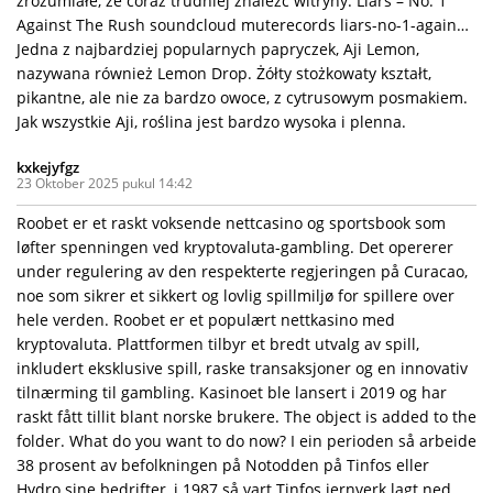
zrozumiałe, że coraz trudniej znaleźć witryny. Liars – No. 1
Against The Rush soundcloud muterecords liars-no-1-again…
Jedna z najbardziej popularnych papryczek, Aji Lemon,
nazywana również Lemon Drop. Żółty stożkowaty kształt,
pikantne, ale nie za bardzo owoce, z cytrusowym posmakiem.
Jak wszystkie Aji, roślina jest bardzo wysoka i plenna.
kxkejyfgz
23 Oktober 2025 pukul 14:42
Roobet er et raskt voksende nettcasino og sportsbook som
løfter spenningen ved kryptovaluta-gambling. Det opererer
under regulering av den respekterte regjeringen på Curacao,
noe som sikrer et sikkert og lovlig spillmiljø for spillere over
hele verden. Roobet er et populært nettkasino med
kryptovaluta. Plattformen tilbyr et bredt utvalg av spill,
inkludert eksklusive spill, raske transaksjoner og en innovativ
tilnærming til gambling. Kasinoet ble lansert i 2019 og har
raskt fått tillit blant norske brukere. The object is added to the
folder. What do you want to do now? I ein perioden så arbeide
38 prosent av befolkningen på Notodden på Tinfos eller
Hydro sine bedrifter, i 1987 så vart Tinfos jernverk lagt ned