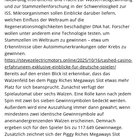
und zur Stammzellenforschung in der Schwerelosigkeit zur
ISS. Mikroorganismen sollen Einblicke darüber liefern,
welchen Einfluss der Weltraum auf die
Regenerationsmöglichkeiten beschädigter DNA hat. Forscher
wollen unter anderem eine Technologie testen, um
Stammzellen im Weltraum zu gewinnen – etwa um
Erkenntnisse über Autoimmunerkrankungen oder Krebs zu
gewinnen.
https://stevezelectricmotors.online/2025/10/16/cashed-casino-
erfahrungen-exklusive-einblicke-fur-deutsche-spieler/
Bereits auf den ersten Blick ist erkennbar, dass das
Walzenfeld bei dem Piggy Riches Megaways Slot etwas mehr
Platz für sich beansprucht. Zunächst verfügt der
Spielautomat über sechs Walzen. Eine Rolle kann nach jedem
Spin mit zwei bis sieben Gewinnsymbolen bedeckt werden.
Außerdem wird eine Auszahlung immer dann gewährt, wenn
mindestens zwei identische Gewinnsymbole auf
aneinandergrenzenden Walzen erscheinen. Demnach
ergeben sich für den Spieler bis zu 117.649 Gewinnwege.
Zusätzlich zeichnet sich der Piggy Riches Megaways Slot