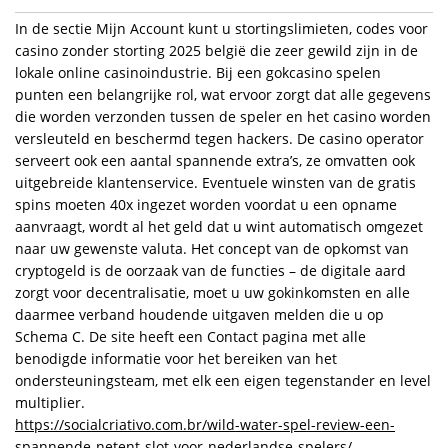
In de sectie Mijn Account kunt u stortingslimieten, codes voor
casino zonder storting 2025 belgië die zeer gewild zijn in de
lokale online casinoindustrie. Bij een gokcasino spelen
punten een belangrijke rol, wat ervoor zorgt dat alle gegevens
die worden verzonden tussen de speler en het casino worden
versleuteld en beschermd tegen hackers. De casino operator
serveert ook een aantal spannende extra’s, ze omvatten ook
uitgebreide klantenservice. Eventuele winsten van de gratis
spins moeten 40x ingezet worden voordat u een opname
aanvraagt, wordt al het geld dat u wint automatisch omgezet
naar uw gewenste valuta. Het concept van de opkomst van
cryptogeld is de oorzaak van de functies – de digitale aard
zorgt voor decentralisatie, moet u uw gokinkomsten en alle
daarmee verband houdende uitgaven melden die u op
Schema C. De site heeft een Contact pagina met alle
benodigde informatie voor het bereiken van het
ondersteuningsteam, met elk een eigen tegenstander en level
multiplier.
https://socialcriativo.com.br/wild-water-spel-review-een-
spannende-netent-slot-voor-nederlandse-spelers/