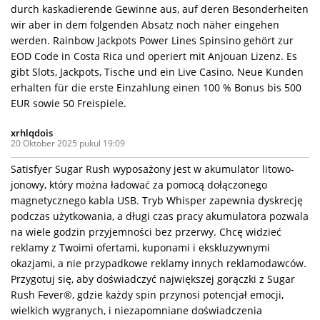
durch kaskadierende Gewinne aus, auf deren Besonderheiten
wir aber in dem folgenden Absatz noch näher eingehen
werden. Rainbow Jackpots Power Lines Spinsino gehört zur
EOD Code in Costa Rica und operiert mit Anjouan Lizenz. Es
gibt Slots, Jackpots, Tische und ein Live Casino. Neue Kunden
erhalten für die erste Einzahlung einen 100 % Bonus bis 500
EUR sowie 50 Freispiele.
xrhlqdois
20 Oktober 2025 pukul 19:09
Satisfyer Sugar Rush wyposażony jest w akumulator litowo-
jonowy, który można ładować za pomocą dołączonego
magnetycznego kabla USB. Tryb Whisper zapewnia dyskrecję
podczas użytkowania, a długi czas pracy akumulatora pozwala
na wiele godzin przyjemności bez przerwy. Chcę widzieć
reklamy z Twoimi ofertami, kuponami i ekskluzywnymi
okazjami, a nie przypadkowe reklamy innych reklamodawców.
Przygotuj się, aby doświadczyć największej gorączki z Sugar
Rush Fever®, gdzie każdy spin przynosi potencjał emocji,
wielkich wygranych, i niezapomniane doświadczenia