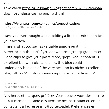
you!
Take care!!
https://Glassi-App.Blogspot.com/2025/08/how-to-
download-glassi-casino-app-for.html
https://Volunteeri.com/companies/tonebet-casino/
26 Agustus 2025 pukul 19:30
Have you ever thought about adding a little bit mire than just
your articles?
I mean, what you say iss valuable annd everything.
Nevertheless think of if you addwd some greaqt graphics or
video clips to give your posts more, “pop”! Yoour content is
excellent but with pics and clips, this blog could
undeniably bbe one of the very best inn its niche. Excellent
blog!
https://Volunteeri.com/companies/tonebet-casino/
qjhjdqksj
20 Oktober 2025 pukul 00:17
Nos héros et marques préférés Vous pouvez vous désinscrire
à tout moment à l’aide des liens de désinscription ou en nous
contactant à l’adresse info@vortexpadel. Préférences en