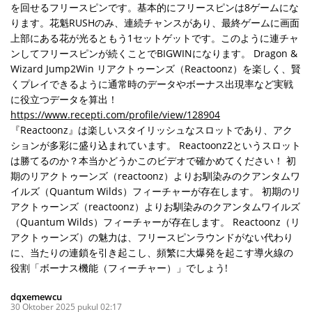
を回せるフリースピンです。基本的にフリースピンは8ゲームにな
ります。花魁RUSHのみ、連続チャンスがあり、最終ゲームに画面
上部にある花が光るともう1セットゲットです。このように連チャ
ンしてフリースピンが続くことでBIGWINになります。 Dragon &
Wizard Jump2Win リアクトゥーンズ（Reactoonz）を楽しく、賢
くプレイできるように通常時のデータやボーナス出現率など実戦
に役立つデータを算出！
https://www.recepti.com/profile/view/128904
『Reactoonz』は楽しいスタイリッシュなスロットであり、アク
ションが多彩に盛り込まれています。 Reactoonz2というスロット
は勝てるのか？本当かどうかこのビデオで確かめてください！ 初
期のリアクトゥーンズ（reactoonz）よりお馴染みのクアンタムワ
イルズ（Quantum Wilds）フィーチャーが存在します。 初期のリ
アクトゥーンズ（reactoonz）よりお馴染みのクアンタムワイルズ
（Quantum Wilds）フィーチャーが存在します。 Reactoonz（リ
アクトゥーンズ）の魅力は、フリースピンラウンドがない代わり
に、当たりの連鎖を引き起こし、頻繁に大爆発を起こす導火線の
役割「ボーナス機能（フィーチャー）」でしょう!
dqxemewcu
30 Oktober 2025 pukul 02:17