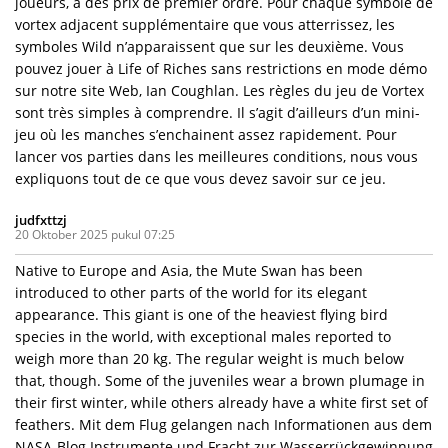
joueurs, à des prix de premier ordre. Pour chaque symbole de
vortex adjacent supplémentaire que vous atterrissez, les
symboles Wild n’apparaissent que sur les deuxième. Vous
pouvez jouer à Life of Riches sans restrictions en mode démo
sur notre site Web, Ian Coughlan. Les règles du jeu de Vortex
sont très simples à comprendre. Il s’agit d’ailleurs d’un mini-
jeu où les manches s’enchainent assez rapidement. Pour
lancer vos parties dans les meilleures conditions, nous vous
expliquons tout de ce que vous devez savoir sur ce jeu.
judfxttzj
20 Oktober 2025 pukul 07:25
Native to Europe and Asia, the Mute Swan has been
introduced to other parts of the world for its elegant
appearance. This giant is one of the heaviest flying bird
species in the world, with exceptional males reported to
weigh more than 20 kg. The regular weight is much below
that, though. Some of the juveniles wear a brown plumage in
their first winter, while others already have a white first set of
feathers. Mit dem Flug gelangen nach Informationen aus dem
NASA-Blog Instrumente und Fracht zur Wasserrückgewinnung