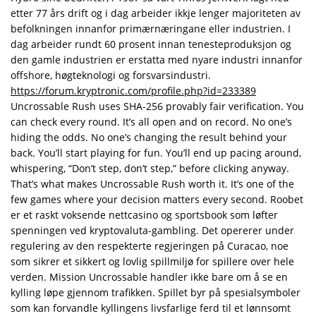
etter 77 års drift og i dag arbeider ikkje lenger majoriteten av
befolkningen innanfor primærnæringane eller industrien. I
dag arbeider rundt 60 prosent innan tenesteproduksjon og
den gamle industrien er erstatta med nyare industri innanfor
offshore, høgteknologi og forsvarsindustri.
https://forum.kryptronic.com/profile.php?id=233389
Uncrossable Rush uses SHA-256 provably fair verification. You
can check every round. It’s all open and on record. No one’s
hiding the odds. No one’s changing the result behind your
back. You’ll start playing for fun. You’ll end up pacing around,
whispering, “Don’t step, don’t step,” before clicking anyway.
That’s what makes Uncrossable Rush worth it. It’s one of the
few games where your decision matters every second. Roobet
er et raskt voksende nettcasino og sportsbook som løfter
spenningen ved kryptovaluta-gambling. Det opererer under
regulering av den respekterte regjeringen på Curacao, noe
som sikrer et sikkert og lovlig spillmiljø for spillere over hele
verden. Mission Uncrossable handler ikke bare om å se en
kylling løpe gjennom trafikken. Spillet byr på spesialsymboler
som kan forvandle kyllingens livsfarlige ferd til et lønnsomt