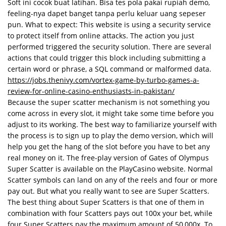
Soft ini cocok buat latihan. Bisa tes pola pakai rupiah demo,
feeling-nya dapet banget tanpa perlu keluar uang sepeser
pun. What to expect: This website is using a security service
to protect itself from online attacks. The action you just
performed triggered the security solution. There are several
actions that could trigger this block including submitting a
certain word or phrase, a SQL command or malformed data.
https://jobs.thenivy.com/vortex-game-by-turbo-games-a-
review-for-online-casino-enthusiasts-in-pakistan/
Because the super scatter mechanism is not something you
come across in every slot, it might take some time before you
adjust to its working. The best way to familiarize yourself with
the process is to sign up to play the demo version, which will
help you get the hang of the slot before you have to bet any
real money on it. The free-play version of Gates of Olympus
Super Scatter is available on the PlayCasino website. Normal
Scatter symbols can land on any of the reels and four or more
pay out. But what you really want to see are Super Scatters.
The best thing about Super Scatters is that one of them in
combination with four Scatters pays out 100x your bet, while
four Super Scatters pay the maximum amount of 50,000x. To