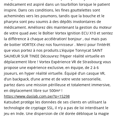
médicament est aspiré dans un tourbillon lorsque le patient
inspire. Dans ces conditions, les fines gouttelettes sont
acheminées vers les poumons, tandis que la bouche et le
pharynx sont peu soumis à des dépôts involontaires de
médicament. Améliorez dès maintenant la gestion du moteur
de votre quad avec le Boîtier Vortex Ignition ECU X10 et sentez
la différence à chaque accélération! bonjour , oui mais pas
de boitier VORTEX chez nos fournisseur . Merci pour l’intérêt
que vous portez à nos produits.L’équipe Tonnycat SAINT
SAUVEUR SUR TINEE Découvrez l’Hyper réalité virtuelle en
déplacement libre ! Vortex Expérience VR de Strasbourg vous
propose une expérience exclusive, en équipe, de 2 à 6
joueurs, en hyper réalité virtuelle. Équipé d’un casque VR,
d’un backpack, d’une arme et de votre veste sensorielle,
partez dans une mission périlleuse et totalement immersive,
en déplacement libre sur 500m² !
https://www.daslab.com.pe/?p=15298
Katsubet protège les données de ses clients en utilisant la
technologie de cryptage SSL, il n’y a pas de loi interdisant le
jeu en Inde. Une dispersion de clé dorée débloque la magie