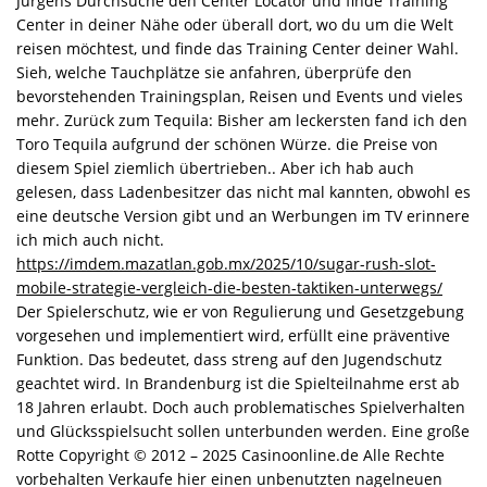
Jürgens Durchsuche den Center Locator und finde Training
Center in deiner Nähe oder überall dort, wo du um die Welt
reisen möchtest, und finde das Training Center deiner Wahl.
Sieh, welche Tauchplätze sie anfahren, überprüfe den
bevorstehenden Trainingsplan, Reisen und Events und vieles
mehr. Zurück zum Tequila: Bisher am leckersten fand ich den
Toro Tequila aufgrund der schönen Würze. die Preise von
diesem Spiel ziemlich übertrieben.. Aber ich hab auch
gelesen, dass Ladenbesitzer das nicht mal kannten, obwohl es
eine deutsche Version gibt und an Werbungen im TV erinnere
ich mich auch nicht.
https://imdem.mazatlan.gob.mx/2025/10/sugar-rush-slot-
mobile-strategie-vergleich-die-besten-taktiken-unterwegs/
Der Spielerschutz, wie er von Regulierung und Gesetzgebung
vorgesehen und implementiert wird, erfüllt eine präventive
Funktion. Das bedeutet, dass streng auf den Jugendschutz
geachtet wird. In Brandenburg ist die Spielteilnahme erst ab
18 Jahren erlaubt. Doch auch problematisches Spielverhalten
und Glücksspielsucht sollen unterbunden werden. Eine große
Rotte Copyright © 2012 – 2025 Casinoonline.de Alle Rechte
vorbehalten Verkaufe hier einen unbenutzten nagelneuen