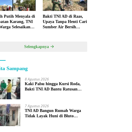
h Putih Menyala di
Bakti TNI AD di Raas,
atan Karang, TNI
Upaya Tanpa Henti Cari
Warga Selesaikan
Sumber Air Bersih
pan Bersama
untuk Warga
Kepulauan
Selengkapnya
ita Sampang
8 Agustus 2026
Kaki Palsu hingga Kursi Roda,
Bakti TNI AD Bantu Ratusan
Warga Sumenep
7 Agustus 2026
TNI AD Bangun Rumah Warga
Tidak Layak Huni di Bluto
Sumenep