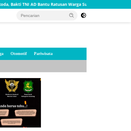
I AD Bantu Ratusan Warga Sumenep
TNI AD Bangun Rumah
ga
Otomotif
Pariwisata