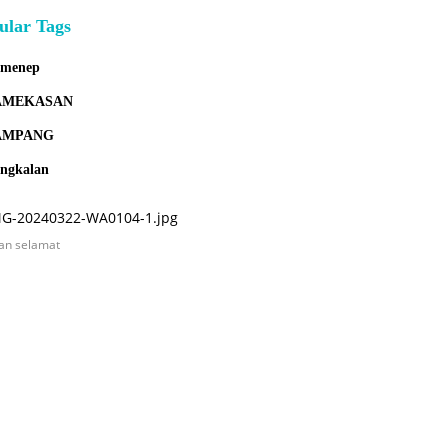
ular Tags
umenep
AMEKASAN
AMPANG
ngkalan
an selamat