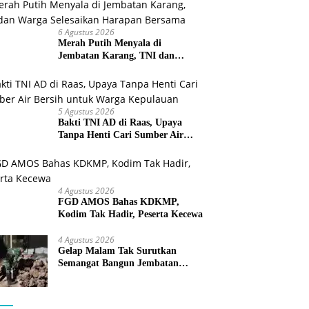
6 Agustus 2026
Merah Putih Menyala di
Jembatan Karang, TNI dan
Warga Selesaikan Harapan
Bersama
5 Agustus 2026
Bakti TNI AD di Raas, Upaya
Tanpa Henti Cari Sumber Air
Bersih untuk Warga Kepulauan
4 Agustus 2026
FGD AMOS Bahas KDKMP,
Kodim Tak Hadir, Peserta Kecewa
4 Agustus 2026
Gelap Malam Tak Surutkan
Semangat Bangun Jembatan
KBSB Gapura