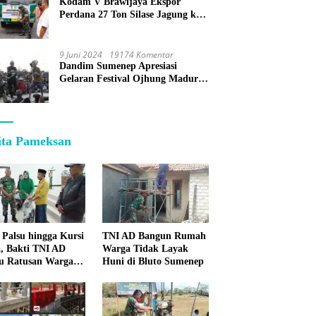
Kodam V Brawijaya Ekspor
Perdana 27 Ton Silase Jagung ke
Korea Selatan
9 Juni 2024
19174 Komentar
Dandim Sumenep Apresiasi
Gelaran Festival Ojhung Madura
di Batu Putih
ita Pameksan
 Palsu hingga Kursi
TNI AD Bangun Rumah
, Bakti TNI AD
Warga Tidak Layak
u Ratusan Warga
Huni di Bluto Sumenep
enep