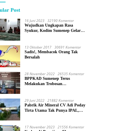
ular Post
16 Juni 2023
32190 Komentar
Wujudkan Ungkapan Rasa
Syukur, Kodim Sumenep Gelar
Do’a Bersama
13 Oktober 2017
30691 Komentar
Sadis!, Membacok Orang Tak
Bersalah
28 November 2022
26535 Komentar
BPPKAD Sumenep Terus
Melakukan Trobosan
Maksimalkan Pelayanan
Percepatan BPHTB
29 Juni 2022
21882 Komentar
Pabrik Air Mineral CV Adi Poday
Tirta Utama Tak Punya IPAL,
Limbah Buat Mandi
17 November 2023
21556 Komentar