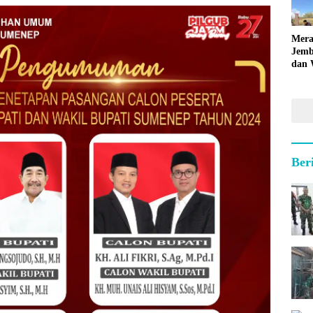
Mera
Jemb
dan 
Hara
Ber