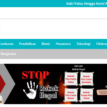
Kaki Palsu hingga Kursi Roda, Bakti TN
esehatan
Pendidikan
Bisnis
Nusantara
Teknologi
Olahra
Bangkalan