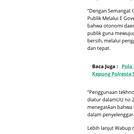
“Dengan Semangat Ot
Publik Melalui E Go
bahwa otonomi daer
publik guna mewujud
bersih, melalui pen
dan tepat.
Baca Juga :
Pola
Kepung Polresta
“Penggunaan tekhnol
diatur dalamUU no 
menegaskan bahwa P
dalam penyelenggar
Lebih lanjut Wabup