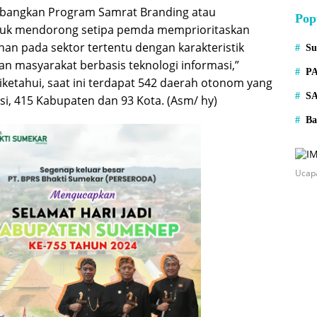
embangkan Program Samrat Branding atau
Pop
ntuk mendorong setipa pemda memprioritaskan
n pada sektor tertentu dengan karakteristik
S
n masyarakat berbasis teknologi informasi,”
P
iketahui, saat ini terdapat 542 daerah otonom yang
S
insi, 415 Kabupaten dan 93 Kota. (Asm/ hy)
Ba
Ucap