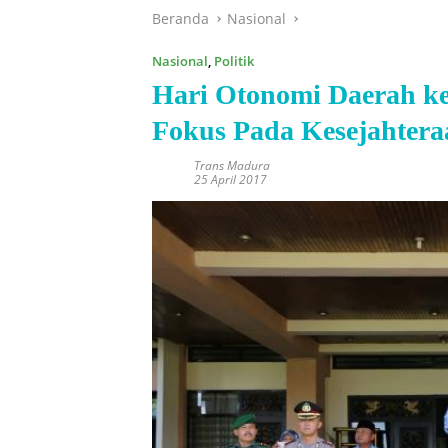
Beranda
Nasional
Nasional
,
Politik
Hari Otonomi Daerah ke
Fokus Pada Kesejahter
Trans Madura
25 April 2017