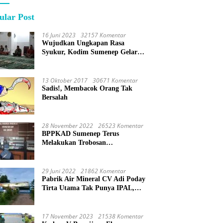
ular Post
16 Juni 2023
32157 Komentar
Wujudkan Ungkapan Rasa
Syukur, Kodim Sumenep Gelar
Do’a Bersama
13 Oktober 2017
30671 Komentar
Sadis!, Membacok Orang Tak
Bersalah
28 November 2022
26523 Komentar
BPPKAD Sumenep Terus
Melakukan Trobosan
Maksimalkan Pelayanan
Percepatan BPHTB
29 Juni 2022
21862 Komentar
Pabrik Air Mineral CV Adi Poday
Tirta Utama Tak Punya IPAL,
Limbah Buat Mandi
17 November 2023
21538 Komentar