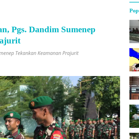
Pop
an, Pgs. Dandim Sumenep
jurit
Sumenep Tekankan Keamanan Prajurit