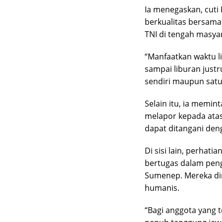
Ia menegaskan, cuti
berkualitas bersama 
TNI di tengah masya
“Manfaatkan waktu l
sampai liburan just
sendiri maupun satu
Selain itu, ia memin
melapor kepada atas
dapat ditangani den
Di sisi lain, perhati
bertugas dalam penga
Sumenep. Mereka dim
humanis.
“Bagi anggota yang 