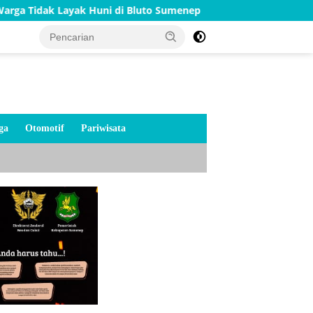
Layak Huni di Bluto Sumenep
Merah Putih Menyala di J
ga
Otomotif
Pariwisata