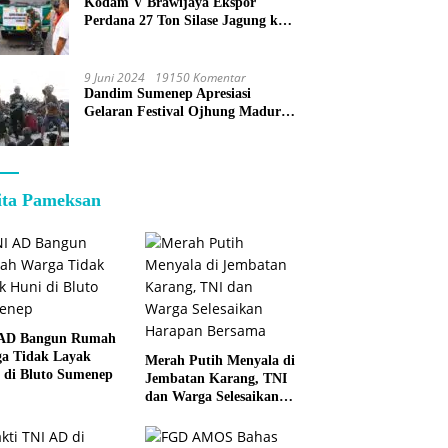
Kodam V Brawijaya Ekspor
Perdana 27 Ton Silase Jagung ke
Korea Selatan
9 Juni 2024
19150 Komentar
Dandim Sumenep Apresiasi
Gelaran Festival Ojhung Madura
di Batu Putih
ita Pameksan
 AD Bangun Rumah
a Tidak Layak
Merah Putih Menyala di
 di Bluto Sumenep
Jembatan Karang, TNI
dan Warga Selesaikan
Harapan Bersama