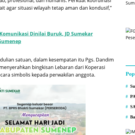
b, profesional, dan humanis. Perkuat koordinasi
ait agar situasi wilayah tetap aman dan kondusif,”
 Komunikasi Dinilai Buruk, JD Sumekar
 Sumenep
dulian satuan, dalam kesempatan itu Pgs. Dandim
menyerahkan bingkisan Lebaran dari Koperasi
Pop
ecara simbolis kepada perwakilan anggota.
S
P
S
Ba