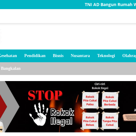
TNI AD Bangun Rumah Warga Tidak 
esehatan
Pendidikan
Bisnis
Nusantara
Teknologi
Olahra
Bangkalan