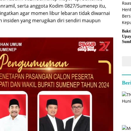
Danramil, serta anggota Kodim 0827/Sumenep itu,
gingatkan agar momen libur lebaran tidak diwarnai
insiden yang merugikan diri sendiri maupun
Bakt
Upay
Sumb
untu
Kepu
Ber