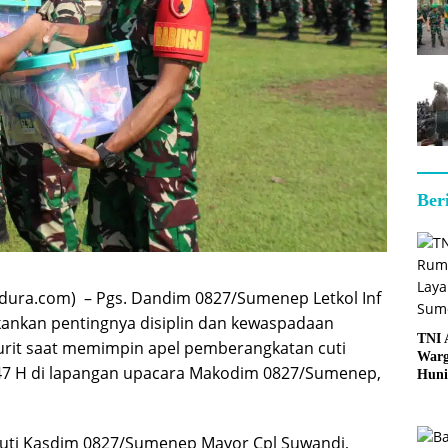
Ber
ura.com) – Pgs. Dandim 0827/Sumenep Letkol Inf
ankan pentingnya disiplin dan kewaspadaan
TNI
urit saat memimpin apel pemberangkatan cuti
Warg
1447 H di lapangan upacara Makodim 0827/Sumenep,
Huni
kuti Kasdim 0827/Sumenep Mayor Cpl Suwandi,