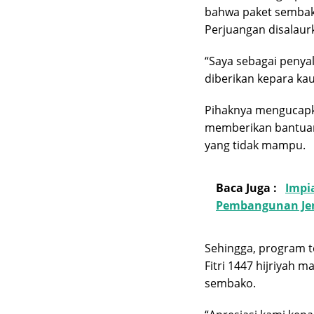
bahwa paket sembako
Perjuangan disalaur
“Saya sebagai penya
diberikan kepara ka
Pihaknya mengucapka
memberikan bantuan
yang tidak mampu.
Baca Juga :
Impi
Pembangunan Je
Sehingga, program t
Fitri 1447 hijriyah
sembako.