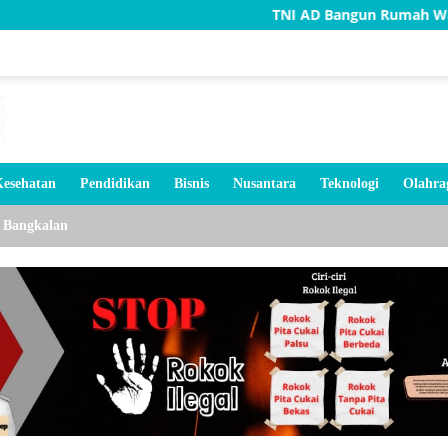
TNI AD Bangun Rumah Warga Tidak Layak
esehatan
Pendidikan
Bisnis
Nusantara
Teknologi
Olahra
Bangkalan