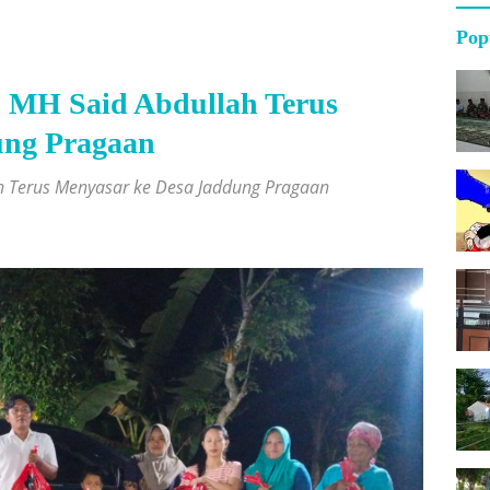
Pop
 MH Said Abdullah Terus
ung Pragaan
 Terus Menyasar ke Desa Jaddung Pragaan