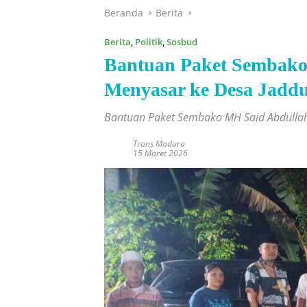
Beranda
Berita
Berita
,
Politik
,
Sosbud
Bantuan Paket Sembako
Menyasar ke Desa Jadd
Bantuan Paket Sembako MH Said Abdullah
Trans Madura
15 Maret 2026