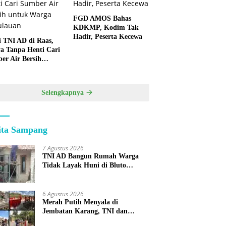
FGD AMOS Bahas
KDKMP, Kodim Tak
Hadir, Peserta Kecewa
i TNI AD di Raas,
a Tanpa Henti Cari
er Air Bersih
k Warga
lauan
Selengkapnya
ita Sampang
7 Agustus 2026
TNI AD Bangun Rumah Warga
Tidak Layak Huni di Bluto
Sumenep
6 Agustus 2026
Merah Putih Menyala di
Jembatan Karang, TNI dan
Warga Selesaikan Harapan