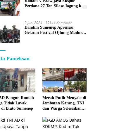
Kodam V Brawijaya Ekspor
Perdana 27 Ton Silase Jagung ke
Korea Selatan
9 Juni 2024
19144 Komentar
Dandim Sumenep Apresiasi
Gelaran Festival Ojhung Madura
di Batu Putih
ita Pameksan
 AD Bangun Rumah
Merah Putih Menyala di
a Tidak Layak
Jembatan Karang, TNI
 di Bluto Sumenep
dan Warga Selesaikan
Harapan Bersama