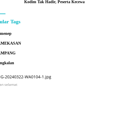
Kodim Tak Hadir, Peserta Kecewa
ular Tags
umenep
AMEKASAN
AMPANG
ngkalan
an selamat