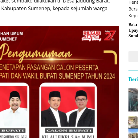
 paket sembako dilakukan di Desa Jaddung Barat,
 Kabupaten Sumenep, kepada sejumlah warga
Bakt
Upay
Sumb
untu
Kepu
Ber