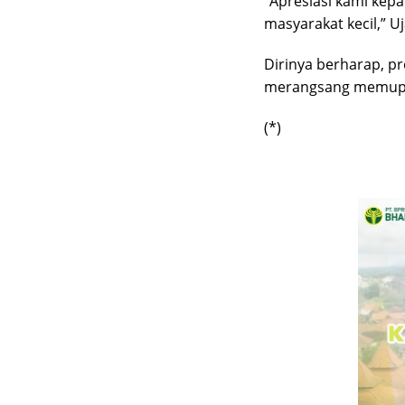
“Apresiasi kami kep
masyarakat kecil,” U
Dirinya berharap, pr
merangsang memupuk 
(*)