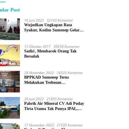
ular Post
16 Juni 2023
32143 Komentar
Wujudkan Ungkapan Rasa
Syukur, Kodim Sumenep Gelar
Do’a Bersama
13 Oktober 2017
30658 Komentar
Sadis!, Membacok Orang Tak
Bersalah
28 November 2022
26522 Komentar
BPPKAD Sumenep Terus
Melakukan Trobosan
Maksimalkan Pelayanan
Percepatan BPHTB
29 Juni 2022
21855 Komentar
Pabrik Air Mineral CV Adi Poday
Tirta Utama Tak Punya IPAL,
Limbah Buat Mandi
17 November 2023
21530 Komentar