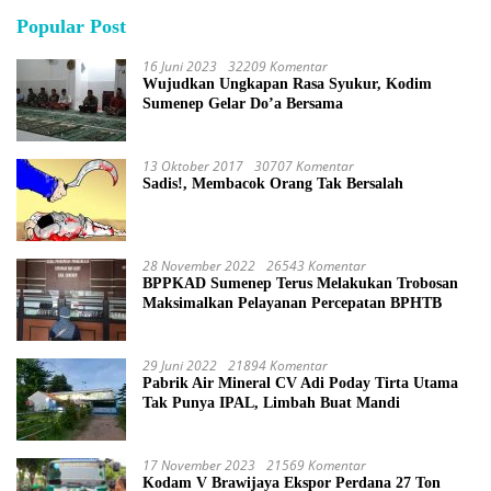
Popular Post
16 Juni 2023
32209 Komentar
Wujudkan Ungkapan Rasa Syukur, Kodim
Sumenep Gelar Do’a Bersama
13 Oktober 2017
30707 Komentar
Sadis!, Membacok Orang Tak Bersalah
28 November 2022
26543 Komentar
BPPKAD Sumenep Terus Melakukan Trobosan
Maksimalkan Pelayanan Percepatan BPHTB
29 Juni 2022
21894 Komentar
Pabrik Air Mineral CV Adi Poday Tirta Utama
Tak Punya IPAL, Limbah Buat Mandi
17 November 2023
21569 Komentar
Kodam V Brawijaya Ekspor Perdana 27 Ton