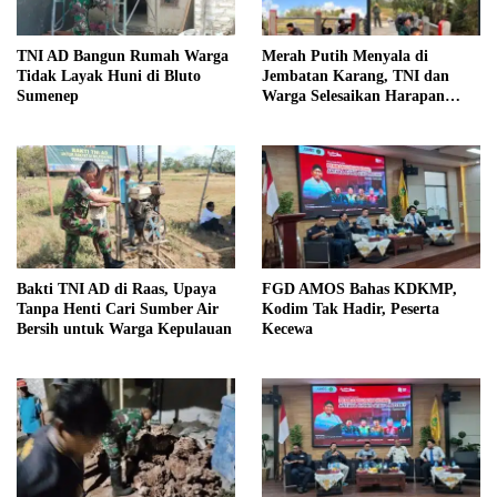
TNI AD Bangun Rumah Warga
Merah Putih Menyala di
Tidak Layak Huni di Bluto
Jembatan Karang, TNI dan
Sumenep
Warga Selesaikan Harapan
Bersama
Bakti TNI AD di Raas, Upaya
FGD AMOS Bahas KDKMP,
Tanpa Henti Cari Sumber Air
Kodim Tak Hadir, Peserta
Bersih untuk Warga Kepulauan
Kecewa