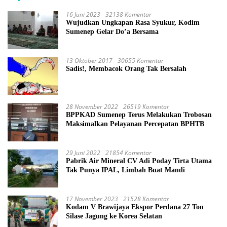
16 Juni 2023
32138 Komentar
Wujudkan Ungkapan Rasa Syukur, Kodim
Sumenep Gelar Do’a Bersama
13 Oktober 2017
30655 Komentar
Sadis!, Membacok Orang Tak Bersalah
28 November 2022
26519 Komentar
BPPKAD Sumenep Terus Melakukan Trobosan
Maksimalkan Pelayanan Percepatan BPHTB
29 Juni 2022
21854 Komentar
Pabrik Air Mineral CV Adi Poday Tirta Utama
Tak Punya IPAL, Limbah Buat Mandi
17 November 2023
21528 Komentar
Kodam V Brawijaya Ekspor Perdana 27 Ton
Silase Jagung ke Korea Selatan