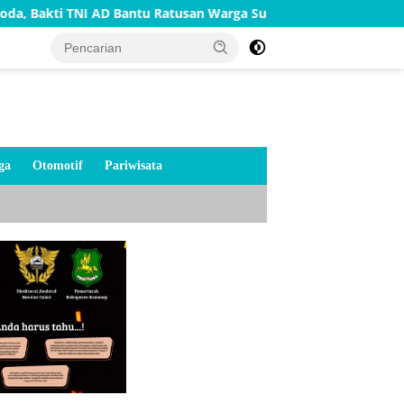
I AD Bantu Ratusan Warga Sumenep
TNI AD Bangun Rumah
ga
Otomotif
Pariwisata