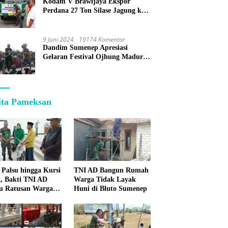
Kodam V Brawijaya Ekspor
Perdana 27 Ton Silase Jagung ke
Korea Selatan
9 Juni 2024
19174 Komentar
Dandim Sumenep Apresiasi
Gelaran Festival Ojhung Madura
di Batu Putih
ita Pameksan
 Palsu hingga Kursi
TNI AD Bangun Rumah
, Bakti TNI AD
Warga Tidak Layak
u Ratusan Warga
Huni di Bluto Sumenep
enep