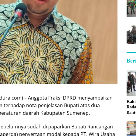
Ber
ura.com) – Anggota Fraksi DPRD menyampaikan
Kaki
erhadap nota penjelasan Bupati atas dua
Roda
peraturan daerah Kabupaten Sumenep.
Bant
Sum
ebelumnya sudah di paparkan Bupati Rancangan
Raperda) penyertaan modal kepada PT. Wira Usaha