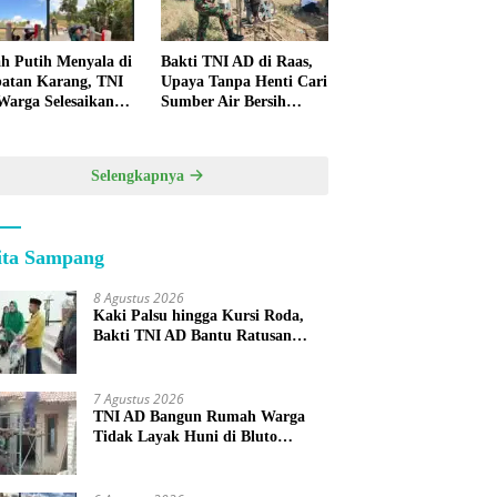
h Putih Menyala di
Bakti TNI AD di Raas,
atan Karang, TNI
Upaya Tanpa Henti Cari
Warga Selesaikan
Sumber Air Bersih
pan Bersama
untuk Warga
Kepulauan
Selengkapnya
ita Sampang
8 Agustus 2026
Kaki Palsu hingga Kursi Roda,
Bakti TNI AD Bantu Ratusan
Warga Sumenep
7 Agustus 2026
TNI AD Bangun Rumah Warga
Tidak Layak Huni di Bluto
Sumenep