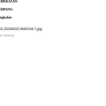
AMEKASAN
AMPANG
ngkalan
an selamat