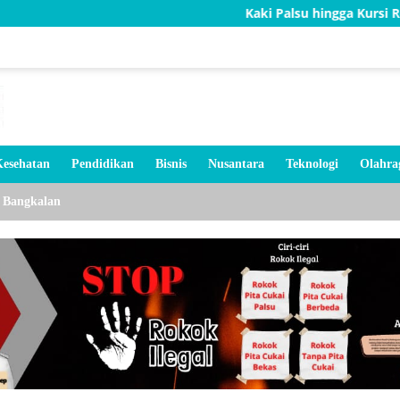
Kaki Palsu hingga Kursi Roda, Bakti TN
esehatan
Pendidikan
Bisnis
Nusantara
Teknologi
Olahra
Bangkalan