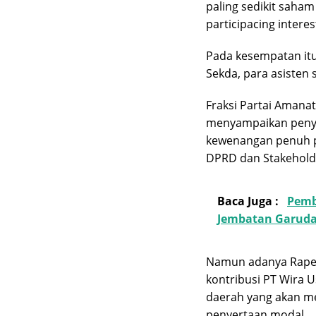
paling sedikit saha
participacing interes
Pada kesempatan itu
Sekda, para asisten 
Fraksi Partai Amanat
menyampaikan peny
kewenangan penuh p
DPRD dan Stakehold
Baca Juga :
Pemb
Jembatan Garuda
Namun adanya Raper
kontribusi PT Wira 
daerah yang akan me
penyertaan modal.