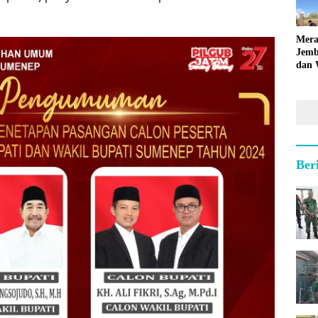
Mera
Jemb
dan 
Hara
Ber