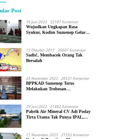
ular Post
16 Juni 2023
32187 Komentar
Wujudkan Ungkapan Rasa
Syukur, Kodim Sumenep Gelar
Do’a Bersama
13 Oktober 2017
30687 Komentar
Sadis!, Membacok Orang Tak
Bersalah
28 November 2022
26531 Komentar
BPPKAD Sumenep Terus
Melakukan Trobosan
Maksimalkan Pelayanan
Percepatan BPHTB
29 Juni 2022
21882 Komentar
Pabrik Air Mineral CV Adi Poday
Tirta Utama Tak Punya IPAL,
Limbah Buat Mandi
17 November 2023
21552 Komentar