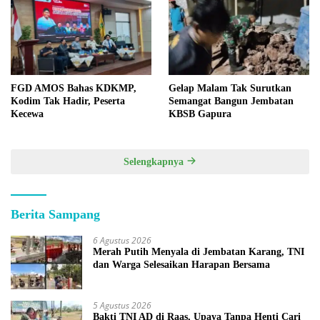
FGD AMOS Bahas KDKMP,
Gelap Malam Tak Surutkan
Kodim Tak Hadir, Peserta
Semangat Bangun Jembatan
Kecewa
KBSB Gapura
Selengkapnya
Berita Sampang
6 Agustus 2026
Merah Putih Menyala di Jembatan Karang, TNI
dan Warga Selesaikan Harapan Bersama
5 Agustus 2026
Bakti TNI AD di Raas, Upaya Tanpa Henti Cari