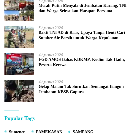
6 Agustus 2026
Merah Putih Menyala di Jembatan Karang, TNI
dan Warga Selesaikan Harapan Bersama
5 Agustus 2026
Bakti TNI AD di Raas, Upaya Tanpa Henti Cari
Sumber Air Bersih untuk Warga Kepulauan
4 Agustus 2026
FGD AMOS Bahas KDKMP, Kodim Tak Hadir,
Peserta Kecewa
4 Agustus 2026
Gelap Malam Tak Surutkan Semangat Bangun
Jembatan KBSB Gapura
Popular Tags
Sumenep
PAMEKASAN
SAMPANG