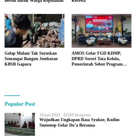
Bersih untuk Warga Kepulauan
Kecewa
Gelap Malam Tak Surutkan
AMOS Gelar FGD KDMP,
Semangat Bangun Jembatan
DPRD Sorori Tata Kelola,
KBSB Gapura
Pemerintah Sebut Program
Nasional
Popular Post
16 Juni 2023
32165 Komentar
Wujudkan Ungkapan Rasa Syukur, Kodim
Sumenep Gelar Do’a Bersama