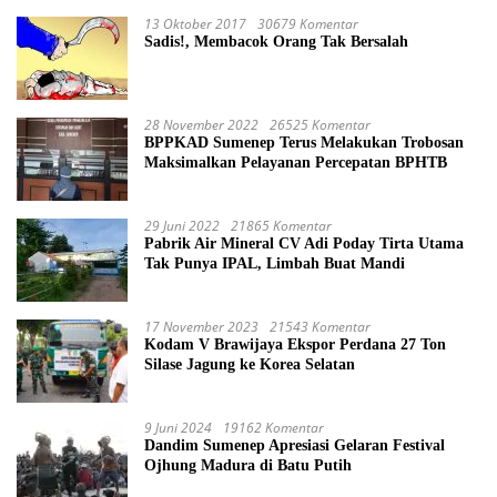
13 Oktober 2017
30679 Komentar
Sadis!, Membacok Orang Tak Bersalah
28 November 2022
26525 Komentar
BPPKAD Sumenep Terus Melakukan Trobosan
Maksimalkan Pelayanan Percepatan BPHTB
29 Juni 2022
21865 Komentar
Pabrik Air Mineral CV Adi Poday Tirta Utama
Tak Punya IPAL, Limbah Buat Mandi
17 November 2023
21543 Komentar
Kodam V Brawijaya Ekspor Perdana 27 Ton
Silase Jagung ke Korea Selatan
9 Juni 2024
19162 Komentar
Dandim Sumenep Apresiasi Gelaran Festival
Ojhung Madura di Batu Putih