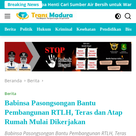
Langsung
paya Tanpa Henti Cari Sumber Air Bersih untuk Warga Kepulauan
Breaking News
ke
konten
Berita
Politik
Hukum
Kriminal
Kesehatan
Pendidikan
Bisnis
Beranda
Berita
Berita
Babinsa Pasongsongan Bantu
Pembangunan RTLH, Teras dan Atap
Rumah Mulai Dikerjakan
Babinsa Pasongsongan Bantu Pembangunan RTLH, Teras