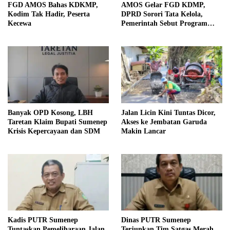
FGD AMOS Bahas KDKMP,
AMOS Gelar FGD KDMP,
Kodim Tak Hadir, Peserta
DPRD Sorori Tata Kelola,
Kecewa
Pemerintah Sebut Program
Nasional
Banyak OPD Kosong, LBH
Jalan Licin Kini Tuntas Dicor,
Taretan Klaim Bupati Sumenep
Akses ke Jembatan Garuda
Krisis Kepercayaan dan SDM
Makin Lancar
Kadis PUTR Sumenep
Dinas PUTR Sumenep
Tuntaskan Pemeliharaan Jalan
Terjunkan Tim Satgas Merah