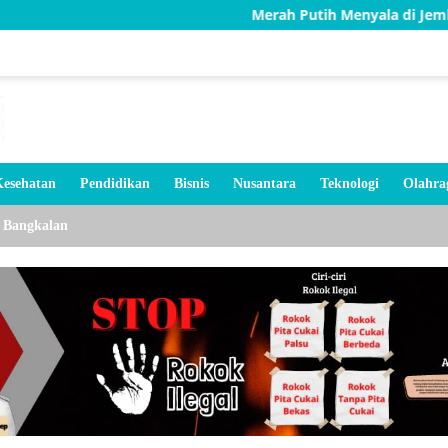
Merah Putih Menyala di Jembatan Karang, TN
esehatan
Pendidikan
Bisnis
Nusantara
Teknologi
Olahra
Bangkalan