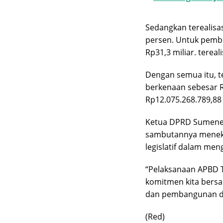
Sedangkan terealisas
persen. Untuk pemb
Rp31,3 miliar. tereal
Dengan semua itu, t
berkenaan sebesar Rp4
Rp12.075.268.789,88
Ketua DPRD Sumenep
sambutannya meneka
legislatif dalam me
“Pelaksanaan APBD 
komitmen kita bers
dan pembangunan dae
(Red)