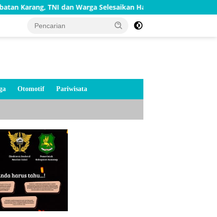
I dan Warga Selesaikan Harapan Bersama
Bakti TNI AD 
ga
Otomotif
Pariwisata