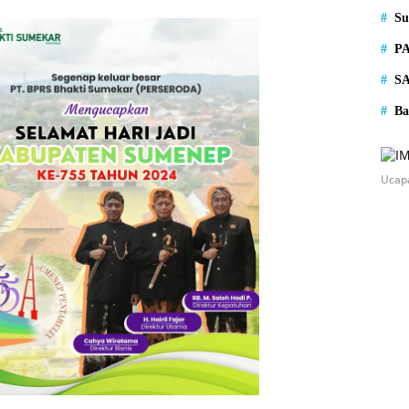
S
P
S
Ba
Ucap