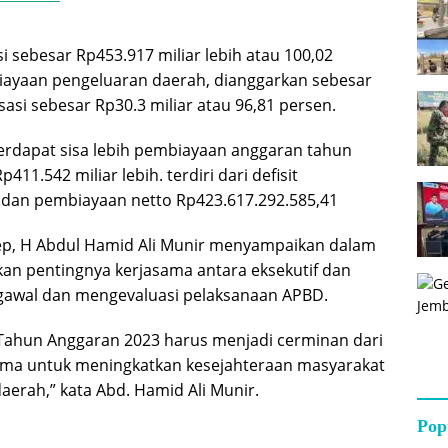
i sebesar Rp453.917 miliar lebih atau 100,02
iayaan pengeluaran daerah, dianggarkan sebesar
isasi sebesar Rp30.3 miliar atau 96,81 persen.
erdapat sisa lebih pembiayaan anggaran tahun
11.542 miliar lebih. terdiri dari defisit
 dan pembiayaan netto Rp423.617.292.585,41
, H Abdul Hamid Ali Munir menyampaikan dalam
n pentingnya kerjasama antara eksekutif dan
ngawal dan mengevaluasi pelaksanaan APBD.
Tahun Anggaran 2023 harus menjadi cerminan dari
ama untuk meningkatkan kesejahteraan masyarakat
rah,” kata Abd. Hamid Ali Munir.
Pop