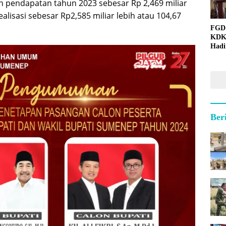
an pendapatan tahun 2023 sebesar Rp 2,469 miliar
ealisasi sebesar Rp2,585 miliar lebih atau 104,67
FGD
KDK
Hadi
Ber