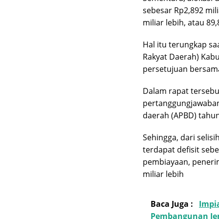
sebesar Rp2,892 mili
miliar lebih, atau 89
Hal itu terungkap s
Rakyat Daerah) Kab
persetujuan bersam
Dalam rapat tersebu
pertanggungjawaban
daerah (APBD) tahun
Sehingga, dari selisi
terdapat defisit sebe
pembiayaan, peneri
miliar lebih
Baca Juga :
Impi
Pembangunan Je