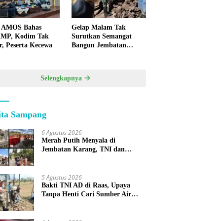
 AMOS Bahas
Gelap Malam Tak
MP, Kodim Tak
Surutkan Semangat
r, Peserta Kecewa
Bangun Jembatan
KBSB Gapura
Selengkapnya
ita Sampang
6 Agustus 2026
Merah Putih Menyala di
Jembatan Karang, TNI dan
Warga Selesaikan Harapan
Bersama
5 Agustus 2026
Bakti TNI AD di Raas, Upaya
Tanpa Henti Cari Sumber Air
Bersih untuk Warga Kepulauan