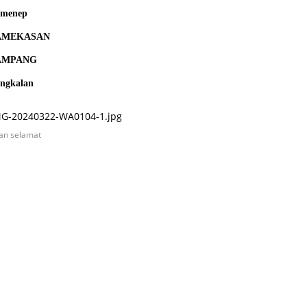
umenep
AMEKASAN
AMPANG
ngkalan
an selamat