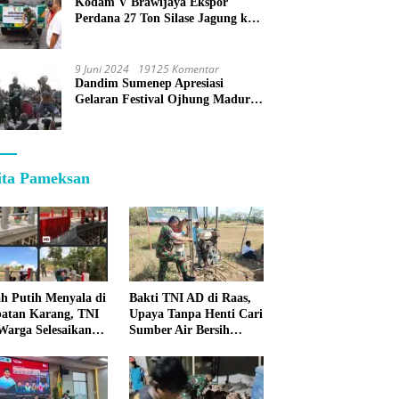
Kodam V Brawijaya Ekspor
Perdana 27 Ton Silase Jagung ke
Korea Selatan
9 Juni 2024
19125 Komentar
Dandim Sumenep Apresiasi
Gelaran Festival Ojhung Madura
di Batu Putih
ita Pameksan
h Putih Menyala di
Bakti TNI AD di Raas,
atan Karang, TNI
Upaya Tanpa Henti Cari
Warga Selesaikan
Sumber Air Bersih
pan Bersama
untuk Warga
Kepulauan