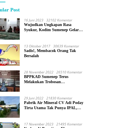
ular Post
16 Juni 2023
32102 Komentar
Wujudkan Ungkapan Rasa
Syukur, Kodim Sumenep Gelar
Do’a Bersama
13 Oktober 2017
30639 Komentar
Sadis!, Membacok Orang Tak
Bersalah
28 November 2022
26510 Komentar
BPPKAD Sumenep Terus
Melakukan Trobosan
Maksimalkan Pelayanan
Percepatan BPHTB
29 Juni 2022
21830 Komentar
Pabrik Air Mineral CV Adi Poday
Tirta Utama Tak Punya IPAL,
Limbah Buat Mandi
17 November 2023
21495 Komentar