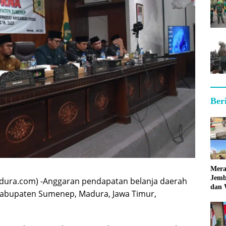
Ber
Mera
Jemb
ura.com) -Anggaran pendapatan belanja daerah
dan 
Kabupaten Sumenep, Madura, Jawa Timur,
Hara