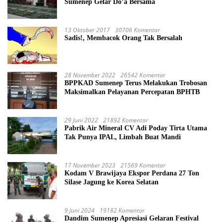
Sumenep Gelar Do’a Bersama
13 Oktober 2017
30706 Komentar
Sadis!, Membacok Orang Tak Bersalah
28 November 2022
26542 Komentar
BPPKAD Sumenep Terus Melakukan Trobosan
Maksimalkan Pelayanan Percepatan BPHTB
29 Juni 2022
21892 Komentar
Pabrik Air Mineral CV Adi Poday Tirta Utama
Tak Punya IPAL, Limbah Buat Mandi
17 November 2023
21569 Komentar
Kodam V Brawijaya Ekspor Perdana 27 Ton
Silase Jagung ke Korea Selatan
9 Juni 2024
19182 Komentar
Dandim Sumenep Apresiasi Gelaran Festival