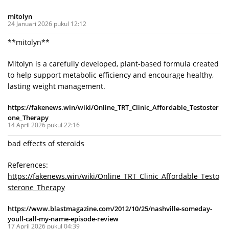
mitolyn
24 Januari 2026 pukul 12:12
**mitolyn**
Mitolyn is a carefully developed, plant-based formula created
to help support metabolic efficiency and encourage healthy,
lasting weight management.
https://fakenews.win/wiki/Online_TRT_Clinic_Affordable_Testoster
one_Therapy
14 April 2026 pukul 22:16
bad effects of steroids
References:
https://fakenews.win/wiki/Online_TRT_Clinic_Affordable_Testo
sterone_Therapy
https://www.blastmagazine.com/2012/10/25/nashville-someday-
youll-call-my-name-episode-review
17 April 2026 pukul 04:39