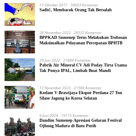
13 Oktober 2017
30693 Komentar
Sadis!, Membacok Orang Tak Bersalah
28 November 2022
26537 Komentar
BPPKAD Sumenep Terus Melakukan Trobosan
Maksimalkan Pelayanan Percepatan BPHTB
29 Juni 2022
21884 Komentar
Pabrik Air Mineral CV Adi Poday Tirta Utama
Tak Punya IPAL, Limbah Buat Mandi
17 November 2023
21560 Komentar
Kodam V Brawijaya Ekspor Perdana 27 Ton
Silase Jagung ke Korea Selatan
9 Juni 2024
19175 Komentar
Dandim Sumenep Apresiasi Gelaran Festival
Ojhung Madura di Batu Putih