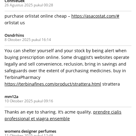
ConnieGek
26 Agustus 2025 pukul 00:28
purchase orlistat online cheap –
https://asacostat.com/#
orlistat us
Osndrhins
8 Oktober 2025 pukul 16:14
You can shelter yourself and your stock by being alert when
buying prescription online. Some druggist’s websites operate
legally and sell convenience, reclusion, bring in savings and
safeguards over the extent of purchasing medicines. buy in
TerbinaPharmacy
https://terbinafines.com/product/strattera.html
strattera
mm12a
10 Oktober 2025 pukul 09:16
Thanks an eye to sharing. It’s acme quality.
prendre cialis
professional et viagra ensemble
womens designer perfumes
11 Oktober 2025 pukul 12:48