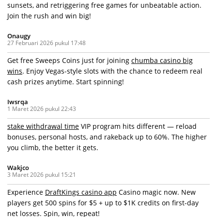
sunsets, and retriggering free games for unbeatable action.
Join the rush and win big!
Onaugy
27 Februari 2026 pukul 17:48
Get free Sweeps Coins just for joining
chumba casino big
wins
. Enjoy Vegas-style slots with the chance to redeem real
cash prizes anytime. Start spinning!
Iwsrqa
1 Maret 2026 pukul 22:43
stake withdrawal time
VIP program hits different — reload
bonuses, personal hosts, and rakeback up to 60%. The higher
you climb, the better it gets.
Wakjco
3 Maret 2026 pukul 15:21
Experience
DraftKings casino app
Casino magic now. New
players get 500 spins for $5 + up to $1K credits on first-day
net losses. Spin, win, repeat!