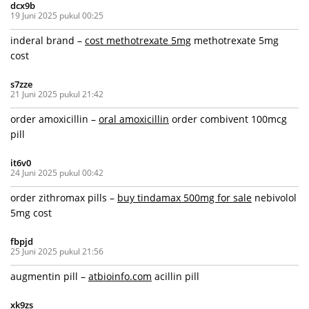
dcx9b
19 Juni 2025 pukul 00:25
inderal brand –
cost methotrexate 5mg
methotrexate 5mg
cost
s7zze
21 Juni 2025 pukul 21:42
order amoxicillin –
oral amoxicillin
order combivent 100mcg
pill
it6v0
24 Juni 2025 pukul 00:42
order zithromax pills –
buy tindamax 500mg for sale
nebivolol
5mg cost
fbpjd
25 Juni 2025 pukul 21:56
augmentin pill –
atbioinfo.com
acillin pill
xk9zs