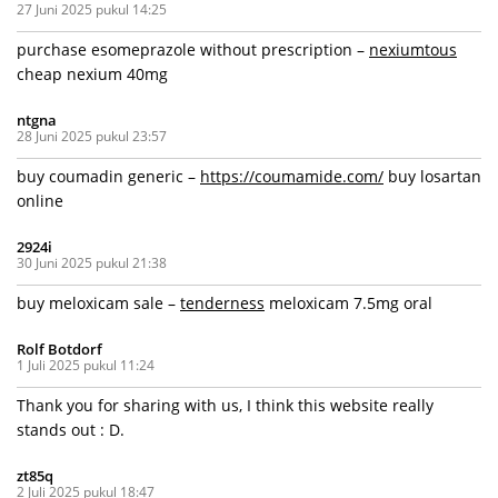
27 Juni 2025 pukul 14:25
purchase esomeprazole without prescription –
nexiumtous
cheap nexium 40mg
ntgna
28 Juni 2025 pukul 23:57
buy coumadin generic –
https://coumamide.com/
buy losartan
online
2924i
30 Juni 2025 pukul 21:38
buy meloxicam sale –
tenderness
meloxicam 7.5mg oral
Rolf Botdorf
1 Juli 2025 pukul 11:24
Thank you for sharing with us, I think this website really
stands out : D.
zt85q
2 Juli 2025 pukul 18:47