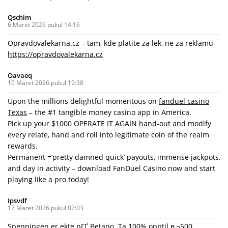
Qschim
6 Maret 2026 pukul 14:16
Opravdovalekarna.cz – tam, kde platite za lek, ne za reklamu
https://opravdovalekarna.cz
Oavaeq
10 Maret 2026 pukul 19:38
Upon the millions delightful momentous on
fanduel casino
Texas
– the #1 tangible money casino app in America.
Pick up your $1000 OPERATE IT AGAIN hand-out and modify
every relate, hand and roll into legitimate coin of the realm
rewards.
Permanent =’pretty damned quick’ payouts, immense jackpots,
and day in activity – download FanDuel Casino now and start
playing like a pro today!
Ipsvdf
17 Maret 2026 pukul 07:03
Spenningen er ekte pГҐ Betano. Ta 100% opptil в‚¬500