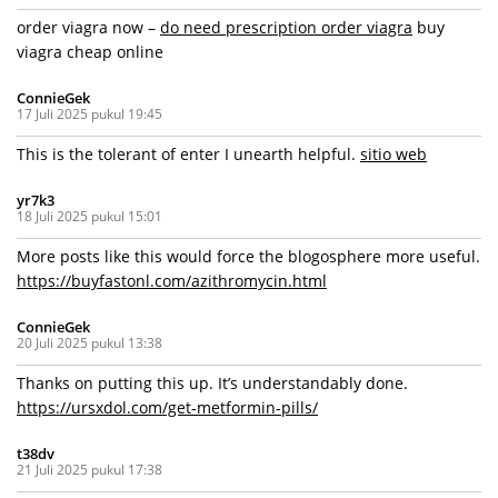
order viagra now –
do need prescription order viagra
buy
viagra cheap online
ConnieGek
17 Juli 2025 pukul 19:45
This is the tolerant of enter I unearth helpful.
sitio web
yr7k3
18 Juli 2025 pukul 15:01
More posts like this would force the blogosphere more useful.
https://buyfastonl.com/azithromycin.html
ConnieGek
20 Juli 2025 pukul 13:38
Thanks on putting this up. It’s understandably done.
https://ursxdol.com/get-metformin-pills/
t38dv
21 Juli 2025 pukul 17:38