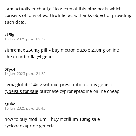
I am actually enchant‚e ‘ to gleam at this blog posts which
consists of tons of worthwhile facts, thanks object of providing
such data.
xk5ig
13 Juni 2025 pukul 09:22
zithromax 250mg pill –
buy metronidazole 200mg online
cheap
order flagyl generic
08yc4
14 Juni 2025 pukul 21:25
semaglutide 14mg without prescription –
buy generic
rybelsus for sale
purchase cyproheptadine online cheap
zg0hc
16 Juni 2025 pukul 20:43
how to buy motilium –
buy motilium 10mg sale
cyclobenzaprine generic