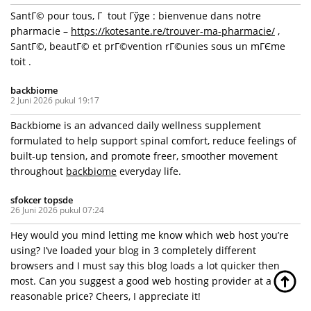
SantГ© pour tous, Г tout Гўge : bienvenue dans notre
pharmacie –
https://kotesante.re/trouver-ma-pharmacie/
,
SantГ©, beautГ© et prГ©vention rГ©unies sous un mГЄme
toit .
backbiome
2 Juni 2026 pukul 19:17
Backbiome is an advanced daily wellness supplement
formulated to help support spinal comfort, reduce feelings of
built-up tension, and promote freer, smoother movement
throughout
backbiome
everyday life.
sfokcer topsde
26 Juni 2026 pukul 07:24
Hey would you mind letting me know which web host you’re
using? I’ve loaded your blog in 3 completely different
browsers and I must say this blog loads a lot quicker then
most. Can you suggest a good web hosting provider at a
reasonable price? Cheers, I appreciate it!