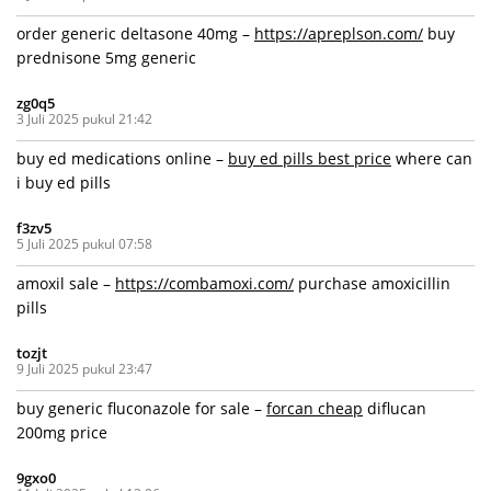
order generic deltasone 40mg –
https://apreplson.com/
buy
prednisone 5mg generic
zg0q5
3 Juli 2025 pukul 21:42
buy ed medications online –
buy ed pills best price
where can
i buy ed pills
f3zv5
5 Juli 2025 pukul 07:58
amoxil sale –
https://combamoxi.com/
purchase amoxicillin
pills
tozjt
9 Juli 2025 pukul 23:47
buy generic fluconazole for sale –
forcan cheap
diflucan
200mg price
9gxo0