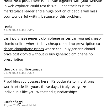
Hello, Neat post. There is an issue together with your website
in web explorer, could test this?K IE nonetheless is the
marketplace leader and a huge portion of people will miss
your wonderful writing because of this problem.
rpaiq
6 Juni 2025 pukul 09:49
can i purchase generic clomiphene prices can you get cheap
clomid online where to buy cheap clomid no prescription
cost
cheap clomiphene prices
where can i buy generic clomid
price cost clomid without rx buy generic clomiphene no
prescription
cheap cialis online canada
9 Juni 2025 pukul 20:08
Proof blog you possess here.. It’s obdurate to find strong
worth article like yours these days. I truly recognize
individuals like you! Withstand guardianship!!
use for flagyl
11 Juni 2025 pukul 14:24