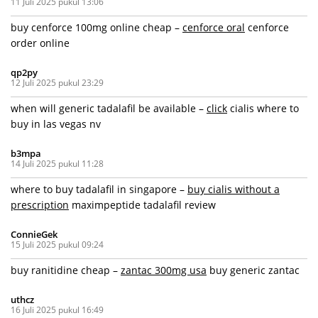
11 Juli 2025 pukul 13:06
buy cenforce 100mg online cheap –
cenforce oral
cenforce
order online
qp2py
12 Juli 2025 pukul 23:29
when will generic tadalafil be available –
click
cialis where to
buy in las vegas nv
b3mpa
14 Juli 2025 pukul 11:28
where to buy tadalafil in singapore –
buy cialis without a
prescription
maximpeptide tadalafil review
ConnieGek
15 Juli 2025 pukul 09:24
buy ranitidine cheap –
zantac 300mg usa
buy generic zantac
uthcz
16 Juli 2025 pukul 16:49