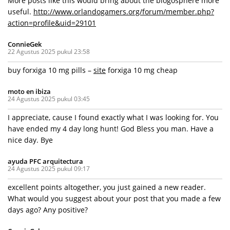
More posts like this would bring about the blogosphere more
useful.
http://www.orlandogamers.org/forum/member.php?
action=profile&uid=29101
ConnieGek
22 Agustus 2025 pukul 23:58
buy forxiga 10 mg pills –
site
forxiga 10 mg cheap
moto en ibiza
24 Agustus 2025 pukul 03:45
I appreciate, cause I found exactly what I was looking for. You
have ended my 4 day long hunt! God Bless you man. Have a
nice day. Bye
ayuda PFC arquitectura
24 Agustus 2025 pukul 09:17
excellent points altogether, you just gained a new reader.
What would you suggest about your post that you made a few
days ago? Any positive?