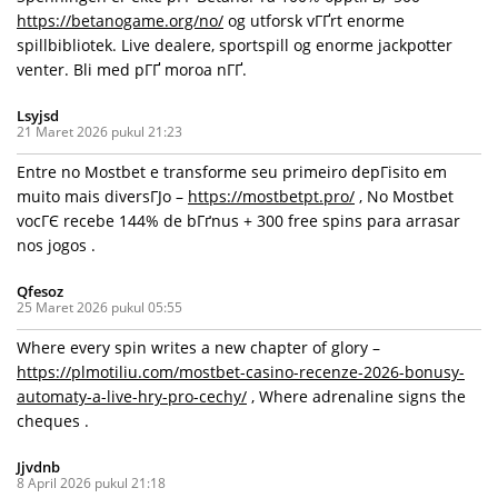
https://betanogame.org/no/
og utforsk vГҐrt enorme
spillbibliotek. Live dealere, sportspill og enorme jackpotter
venter. Bli med pГҐ moroa nГҐ.
Lsyjsd
21 Maret 2026 pukul 21:23
Entre no Mostbet e transforme seu primeiro depГіsito em
muito mais diversГЈo –
https://mostbetpt.pro/
, No Mostbet
vocГЄ recebe 144% de bГґnus + 300 free spins para arrasar
nos jogos .
Qfesoz
25 Maret 2026 pukul 05:55
Where every spin writes a new chapter of glory –
https://plmotiliu.com/mostbet-casino-recenze-2026-bonusy-
automaty-a-live-hry-pro-cechy/
, Where adrenaline signs the
cheques .
Jjvdnb
8 April 2026 pukul 21:18