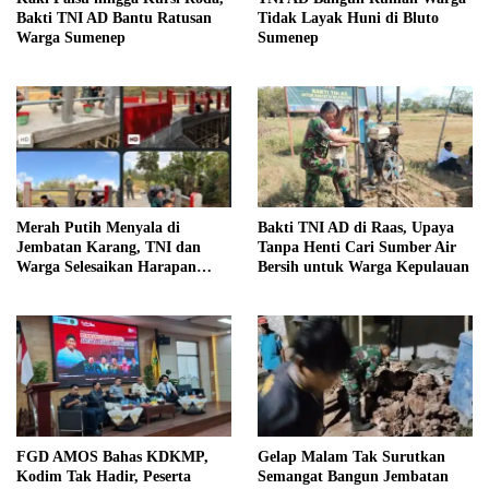
Bakti TNI AD Bantu Ratusan
Tidak Layak Huni di Bluto
Warga Sumenep
Sumenep
Merah Putih Menyala di
Bakti TNI AD di Raas, Upaya
Jembatan Karang, TNI dan
Tanpa Henti Cari Sumber Air
Warga Selesaikan Harapan
Bersih untuk Warga Kepulauan
Bersama
FGD AMOS Bahas KDKMP,
Gelap Malam Tak Surutkan
Kodim Tak Hadir, Peserta
Semangat Bangun Jembatan