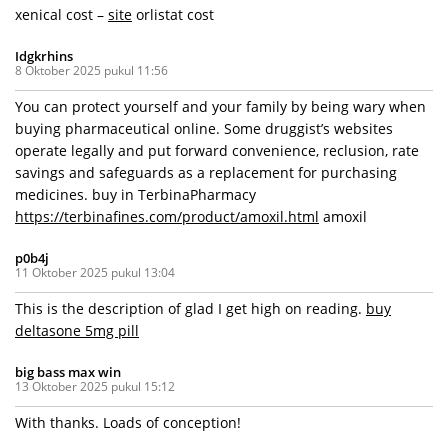
xenical cost –
site
orlistat cost
Idgkrhins
8 Oktober 2025 pukul 11:56
You can protect yourself and your family by being wary when
buying pharmaceutical online. Some druggist’s websites
operate legally and put forward convenience, reclusion, rate
savings and safeguards as a replacement for purchasing
medicines. buy in TerbinaPharmacy
https://terbinafines.com/product/amoxil.html
amoxil
p0b4j
11 Oktober 2025 pukul 13:04
This is the description of glad I get high on reading.
buy
deltasone 5mg pill
big bass max win
13 Oktober 2025 pukul 15:12
With thanks. Loads of conception!