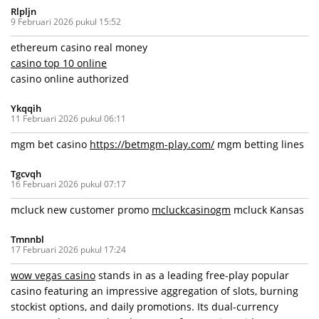
Rlpljn
9 Februari 2026 pukul 15:52
ethereum casino real money
casino top 10 online
casino online authorized
Ykqqih
11 Februari 2026 pukul 06:11
mgm bet casino
https://betmgm-play.com/
mgm betting lines
Tgcvqh
16 Februari 2026 pukul 07:17
mcluck new customer promo
mcluckcasinogm
mcluck Kansas
Tmnnbl
17 Februari 2026 pukul 17:24
wow vegas casino
stands in as a leading free-play popular
casino featuring an impressive aggregation of slots, burning
stockist options, and daily promotions. Its dual-currency