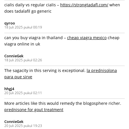
cialis daily vs regular cialis –
https://strongtadafl.com/
when
does tadalafil go generic
qyroo
18 Juli 2025 pukul 00:19
can you buy viagra in thailand –
cheap viagra mexico
cheap
viagra online in uk
ConnieGek
18 Juli 2025 pukul 02:26
The sagacity in this serving is exceptional.
la prednisolona
para que sirve
hhgj4
20 Juli 2025 pukul 02:11
More articles like this would remedy the blogosphere richer.
prednisone for gout treatment
ConnieGek
20 Juli 2025 pukul 19:23