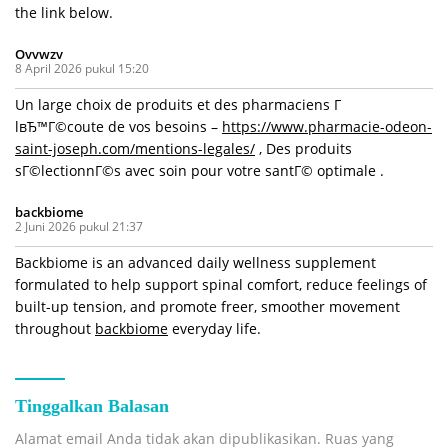
the link below.
Ovvwzv
8 April 2026 pukul 15:20
Un large choix de produits et des pharmaciens Г
lвЂ™Г©coute de vos besoins –
https://www.pharmacie-odeon-
saint-joseph.com/mentions-legales/
, Des produits
sГ©lectionnГ©s avec soin pour votre santГ© optimale .
backbiome
2 Juni 2026 pukul 21:37
Backbiome is an advanced daily wellness supplement
formulated to help support spinal comfort, reduce feelings of
built-up tension, and promote freer, smoother movement
throughout
backbiome
everyday life.
Tinggalkan Balasan
Alamat email Anda tidak akan dipublikasikan.
Ruas yang