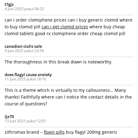
t7gjz
4 Juni 2025 pukul 06:23
can i order clomiphene prices can i buy generic clomid where
to buy clomid pill
can i get clomid prices
where buy cheap
clomid tablets good rx clomiphene order cheap clomid pill
canadian cialis sale
9 Juni 2025 pukul 23:54
The thoroughness in this break down is noteworthy.
does flagyl cause anxiety
11 Juni 2025 pukul 18:10
This is a theme which is virtually to my callousness… Many
thanks! Faithfully where can I notice the contact details in the
course of questions?
ija70
13 Juni 2025 pukul 12:01
zithromax brand –
floxin pills
buy flagyl 200mg generic