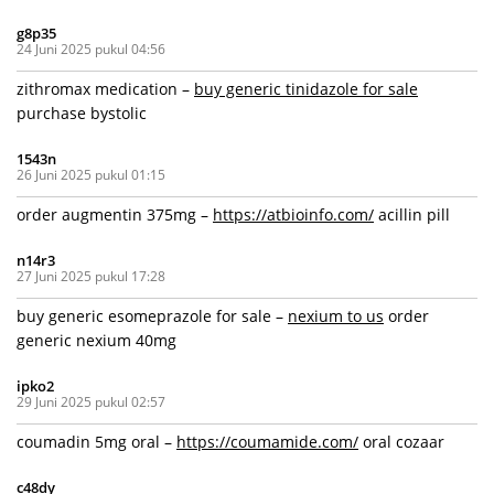
g8p35
24 Juni 2025 pukul 04:56
zithromax medication –
buy generic tinidazole for sale
purchase bystolic
1543n
26 Juni 2025 pukul 01:15
order augmentin 375mg –
https://atbioinfo.com/
acillin pill
n14r3
27 Juni 2025 pukul 17:28
buy generic esomeprazole for sale –
nexium to us
order
generic nexium 40mg
ipko2
29 Juni 2025 pukul 02:57
coumadin 5mg oral –
https://coumamide.com/
oral cozaar
c48dy