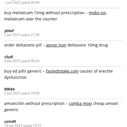
1 Juli 2025 pukul 00:39
buy meloxicam 15mg without prescription –
mobo sin
meloxicam over the counter
yb6ef
2 Juli 2025 pukul 21:36
order deltasone pill –
aprep lson
deltasone 10mg drug
s3y4l
4 Juli 2025 pukul 00:24
buy ed pills generic –
fastedtotake.com
causes of erectile
dysfunction
89b84
5 Juli 2025 pukul 10:09
amoxicillin without prescription –
comba moxi
cheap amoxil
generic
uzmd9
10 Juli 2025 pukul 19:57