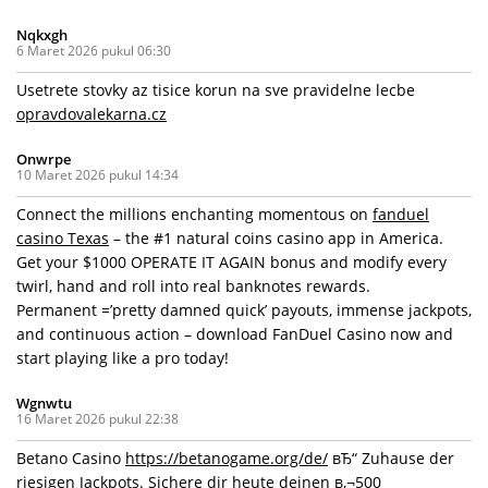
Nqkxgh
6 Maret 2026 pukul 06:30
Usetrete stovky az tisice korun na sve pravidelne lecbe
opravdovalekarna.cz
Onwrpe
10 Maret 2026 pukul 14:34
Connect the millions enchanting momentous on
fanduel
casino Texas
– the #1 natural coins casino app in America.
Get your $1000 OPERATE IT AGAIN bonus and modify every
twirl, hand and roll into real banknotes rewards.
Permanent =’pretty damned quick’ payouts, immense jackpots,
and continuous action – download FanDuel Casino now and
start playing like a pro today!
Wgnwtu
16 Maret 2026 pukul 22:38
Betano Casino
https://betanogame.org/de/
вЂ“ Zuhause der
riesigen Jackpots. Sichere dir heute deinen в‚¬500