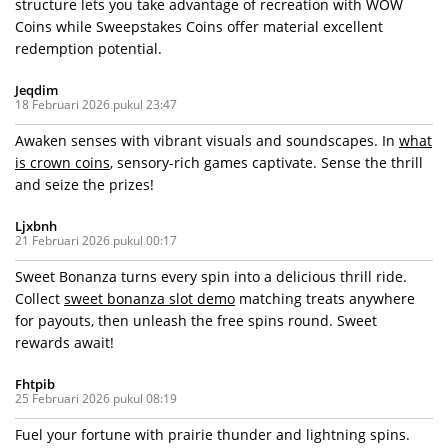
structure lets you take advantage of recreation with WOW
Coins while Sweepstakes Coins offer material excellent
redemption potential.
Jeqdim
18 Februari 2026 pukul 23:47
Awaken senses with vibrant visuals and soundscapes. In
what
is crown coins
, sensory-rich games captivate. Sense the thrill
and seize the prizes!
Ljxbnh
21 Februari 2026 pukul 00:17
Sweet Bonanza turns every spin into a delicious thrill ride.
Collect
sweet bonanza slot demo
matching treats anywhere
for payouts, then unleash the free spins round. Sweet
rewards await!
Fhtpib
25 Februari 2026 pukul 08:19
Fuel your fortune with prairie thunder and lightning spins.