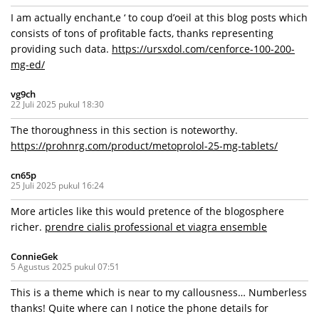
I am actually enchant‚e ‘ to coup d’oeil at this blog posts which
consists of tons of profitable facts, thanks representing
providing such data.
https://ursxdol.com/cenforce-100-200-
mg-ed/
vg9ch
22 Juli 2025 pukul 18:30
The thoroughness in this section is noteworthy.
https://prohnrg.com/product/metoprolol-25-mg-tablets/
cn65p
25 Juli 2025 pukul 16:24
More articles like this would pretence of the blogosphere
richer.
prendre cialis professional et viagra ensemble
ConnieGek
5 Agustus 2025 pukul 07:51
This is a theme which is near to my callousness… Numberless
thanks! Quite where can I notice the phone details for