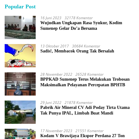
Popular Post
16 Juni 2023
32178 Komentar
Wujudkan Ungkapan Rasa Syukur, Kodim
Sumenep Gelar Do’a Bersama
13 Oktober 2017
30684 Komentar
Sadis!, Membacok Orang Tak Bersalah
28 November 2022
26528 Komentar
BPPKAD Sumenep Terus Melakukan Trobosan
Maksimalkan Pelayanan Percepatan BPHTB
29 Juni 2022
21878 Komentar
Pabrik Air Mineral CV Adi Poday Tirta Utama
Tak Punya IPAL, Limbah Buat Mandi
17 November 2023
21551 Komentar
Kodam V Brawijaya Ekspor Perdana 27 Ton