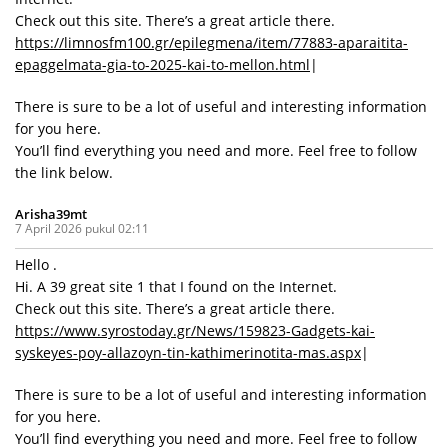
Check out this site. There’s a great article there.
https://limnosfm100.gr/epilegmena/item/77883-aparaitita-
epaggelmata-gia-to-2025-kai-to-mellon.html
|
There is sure to be a lot of useful and interesting information
for you here.
You’ll find everything you need and more. Feel free to follow
the link below.
Arisha39mt
7 April 2026 pukul 02:11
Hello .
Hi. A 39 great site 1 that I found on the Internet.
Check out this site. There’s a great article there.
https://www.syrostoday.gr/News/159823-Gadgets-kai-
syskeyes-poy-allazoyn-tin-kathimerinotita-mas.aspx
|
There is sure to be a lot of useful and interesting information
for you here.
You’ll find everything you need and more. Feel free to follow