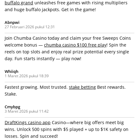
buffalo grand
unleashes free games with rising multipliers
and huge buffalo jackpots. Get in the game!
Abnpwi
27 Februari 2026 pukul 12:31
Join Chumba Casino today and claim your free Sweeps Coins
welcome bonus —
chumba casino $100 free play
! Spin the
reels on top slots and enjoy real prize potential every single
day. Fun starts instantly — play now!
Whiiqh
1 Maret 2026 pukul 18:39
Fastest growing. Most trusted.
stake betting
Best rewards.
Stake.
Cmybpg
3 Maret 2026 pukul 11:42
DraftKings casino app
Casino—where big offers meet big
wins. Unlock 500 spins with $5 played + up to $1K safety on
losses. Spin and succeed!