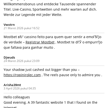
Willkommensbonus und entdecke Tausende spannender
Titel. Live-Casino, Sportwetten und mehr warten auf dich.
Werde zur Legende mit jeder Wette.
Vwotrn
21 Maret 2026 pukul 16:52
Mostbet вЂ“ cassino feito para quem quer sentir a emoГ§ГЈo
de verdade –
Registrar Mostbet
, Mostbet te dГЎ o empurrГЈo
que faltava para ganhar muito .
Djwuds
24 Maret 2026 pukul 23:09
Your shadow just cashed out bigger than you –
https://ropinirolec.com
, The reels pause only to admire you .
Arisha39mt
3 April 2026 pukul 04:35
Hello colleagues
Good evening. A 39 fantastic website 1 that I found on the
Internet.