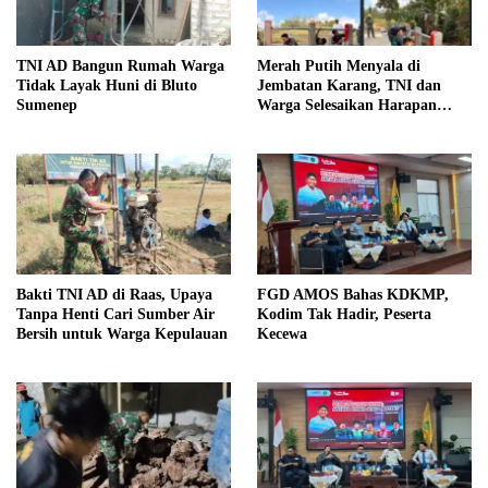
TNI AD Bangun Rumah Warga
Merah Putih Menyala di
Tidak Layak Huni di Bluto
Jembatan Karang, TNI dan
Sumenep
Warga Selesaikan Harapan
Bersama
Bakti TNI AD di Raas, Upaya
FGD AMOS Bahas KDKMP,
Tanpa Henti Cari Sumber Air
Kodim Tak Hadir, Peserta
Bersih untuk Warga Kepulauan
Kecewa