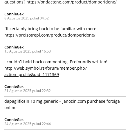
questions?
https://ondactone.com/product/domperidone/
ConnieGek
8 Agustus 2025 pukul 04:52
I’ll certainly bring back to be familiar with more.
https://proisotrepl.com/product/domperidone/
ConnieGek
15 Agustus 2025 pukul 16:53
I couldn’t hold back commenting. Profoundly written!
http://web.symbol.rs/forum/member.php?
action=profile&uid=1171369
ConnieGek
21 Agustus 2025 pukul 22:32
dapagliflozin 10 mg generic –
janozin.com
purchase forxiga
online
ConnieGek
24 Agustus 2025 pukul 22:44