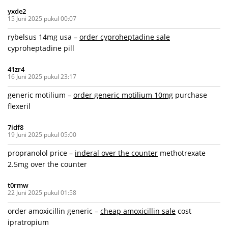
yxde2
15 Juni 2025 pukul 00:07
rybelsus 14mg usa –
order cyproheptadine sale
cyproheptadine pill
41zr4
16 Juni 2025 pukul 23:17
generic motilium –
order generic motilium 10mg
purchase
flexeril
7idf8
19 Juni 2025 pukul 05:00
propranolol price –
inderal over the counter
methotrexate
2.5mg over the counter
t0rmw
22 Juni 2025 pukul 01:58
order amoxicillin generic –
cheap amoxicillin sale
cost
ipratropium