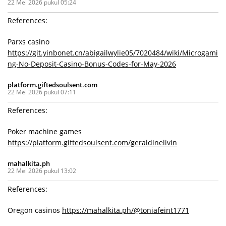
22 Mei 2026 pukul 05:24
References:
Parxs casino
https://git.yinbonet.cn/abigailwylie05/7020484/wiki/Microgami
ng-No-Deposit-Casino-Bonus-Codes-for-May-2026
platform.giftedsoulsent.com
22 Mei 2026 pukul 07:11
References:
Poker machine games
https://platform.giftedsoulsent.com/geraldinelivin
mahalkita.ph
22 Mei 2026 pukul 13:02
References:
Oregon casinos
https://mahalkita.ph/@toniafeint1771