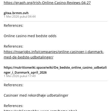
https://graph.org/Irish-Online-Casino-Reviews-04-27
gitea.brmm.ovh
1 Mei 2026 pukul 04:44
References:
Online casino med bedste odds
References:
https://noarjobs.info/companies/online-casinoer-i-danmark-
med-de-bedste-udbetalinger/
https://nutritionwiki.space/wiki/De_bedste_online_casino_udbetali
nger_i_Danmark_april_2026
1 Mei 2026 pukul 17:49
References:
Casinoer med rekordhøje udbetalinger
References: