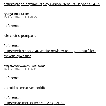
https://graph.org/Rocketplay-Casino–Neosurf-Deposits-04-15
ryu-ga-index.com
15 April 2026 pukul 20:25
References:
Isle casino pompano
References:
https://writerbonsai40.werite.net/how-to-buy-neosurf-for-
rocketplay-casino
https://www.demilked.com/
16 April 2026 pukul 06:11
References:
Steroid alternatives reddit
References:
https://pad.karuka.tech/s/IlWKQ58HoA