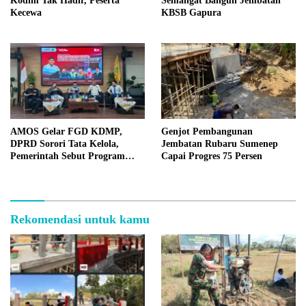
Kodim Tak Hadir, Peserta
Semangat Bangun Jembatan
Kecewa
KBSB Gapura
AMOS Gelar FGD KDMP,
Genjot Pembangunan
DPRD Sorori Tata Kelola,
Jembatan Rubaru Sumenep
Pemerintah Sebut Program
Capai Progres 75 Persen
Nasional
Rekomendasi untuk kamu