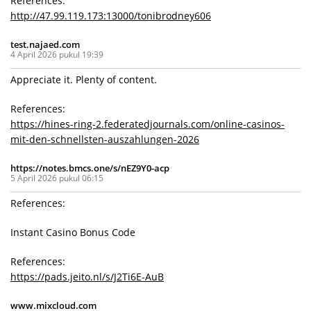
References:
http://47.99.119.173:13000/tonibrodney606
test.najaed.com
4 April 2026 pukul 19:39
Appreciate it. Plenty of content.
References:
https://hines-ring-2.federatedjournals.com/online-casinos-
mit-den-schnellsten-auszahlungen-2026
https://notes.bmcs.one/s/nEZ9Y0-acp
5 April 2026 pukul 06:15
References:
Instant Casino Bonus Code
References:
https://pads.jeito.nl/s/J2Ti6E-AuB
www.mixcloud.com