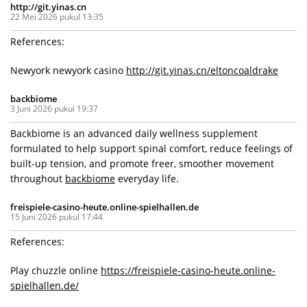
http://git.yinas.cn
22 Mei 2026 pukul 13:35
References:
Newyork newyork casino
http://git.yinas.cn/eltoncoaldrake
backbiome
3 Juni 2026 pukul 19:37
Backbiome is an advanced daily wellness supplement
formulated to help support spinal comfort, reduce feelings of
built-up tension, and promote freer, smoother movement
throughout
backbiome
everyday life.
freispiele-casino-heute.online-spielhallen.de
15 Juni 2026 pukul 17:44
References:
Play chuzzle online
https://freispiele-casino-heute.online-
spielhallen.de/