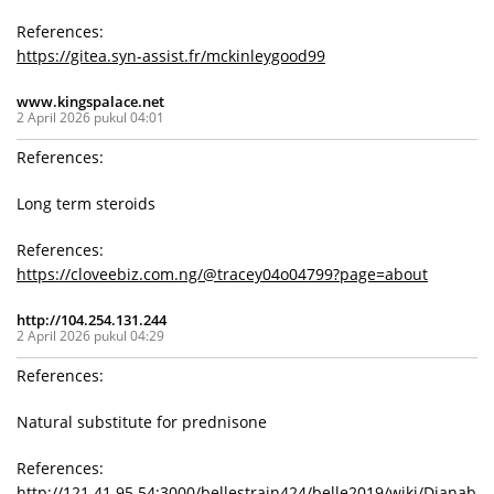
References:
https://gitea.syn-assist.fr/mckinleygood99
www.kingspalace.net
2 April 2026 pukul 04:01
References:
Long term steroids
References:
https://cloveebiz.com.ng/@tracey04o04799?page=about
http://104.254.131.244
2 April 2026 pukul 04:29
References:
Natural substitute for prednisone
References:
http://121.41.95.54:3000/bellestrain424/belle2019/wiki/Dianab