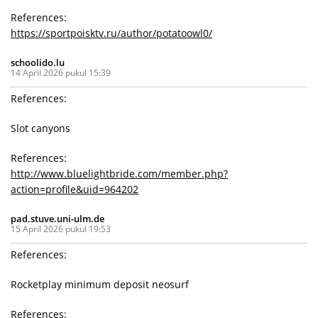
References:
https://sportpoisktv.ru/author/potatoowl0/
schoolido.lu
14 April 2026 pukul 15:39
References:
Slot canyons
References:
http://www.bluelightbride.com/member.php?
action=profile&uid=964202
pad.stuve.uni-ulm.de
15 April 2026 pukul 19:53
References:
Rocketplay minimum deposit neosurf
References: