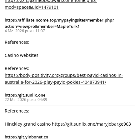
https://xxh5gamebbs.uwan.com/home.php?
mod=space&uid=1479101
https://affiliateincome.top/mypayingsites/member.php?
action=viewpro&member=MapleTurk1
4 Mei 2026 pukul 11:07
References:
Casino websites
References:
https://body-positivity.org/groups/best-payid-casinos-in-
australia-for-2026-play-payid-pokies-404873941/
https://git.sunlix.one
22 Mei 2026 pukul 04:39
References:
Hinckley grand casino
https://git.sunlix.one/maryjobarge963
https://git.yinbonet.cn