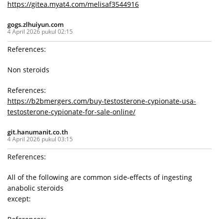
https://gitea.myat4.com/melisaf3544916
gogs.zlhuiyun.com
4 April 2026 pukul 02:15
References:
Non steroids
References:
https://b2bmergers.com/buy-testosterone-cypionate-usa-
testosterone-cypionate-for-sale-online/
git.hanumanit.co.th
4 April 2026 pukul 03:15
References:
All of the following are common side-effects of ingesting
anabolic steroids
except: