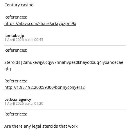
Century casino
References:
https://atavi.com/share/xrkrypzpm9x
iamtube.jp
1 April 2026 pukul 00:45
References:
Steroids|2ahukewjy0cqyv7hnahvpes0khayodxuq4lyoahoecae
qfq
References:
http://1.95.192.200:59300/bonnyconyers2
bv.bcia.agency
1 April 2026 pukul 01:20
References:
Are there any legal steroids that work