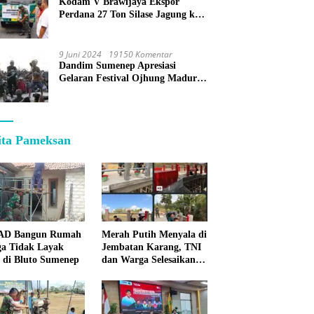
Kodam V Brawijaya Ekspor
Perdana 27 Ton Silase Jagung ke
Korea Selatan
9 Juni 2024
19150 Komentar
Dandim Sumenep Apresiasi
Gelaran Festival Ojhung Madura
di Batu Putih
ita Pameksan
 AD Bangun Rumah
Merah Putih Menyala di
a Tidak Layak
Jembatan Karang, TNI
 di Bluto Sumenep
dan Warga Selesaikan
Harapan Bersama