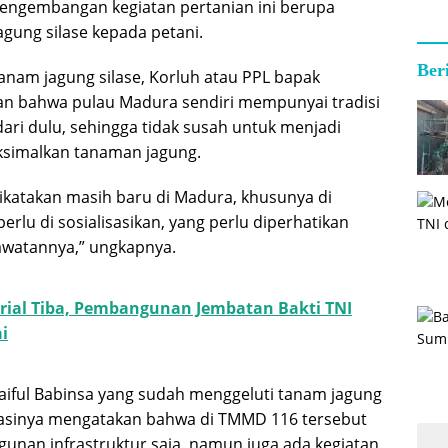
pengembangan kegiatan pertanian ini berupa
gung silase kepada petani.
Ber
nam jagung silase, Korluh atau PPL bapak
 bahwa pulau Madura sendiri mempunyai tradisi
ari dulu, sehingga tidak susah untuk menjadi
simalkan tanaman jagung.
dikatakan masih baru di Madura, khusunya di
rlu di sosialisasikan, yang perlu diperhatikan
rawatannya,” ungkapnya.
rial Tiba, Pembangunan Jembatan Bakti TNI
i
aiful Babinsa yang sudah menggeluti tanam jagung
isasinya mengatakan bahwa di TMMD 116 tersebut
unan infrastruktur saja, namun juga ada kegiatan