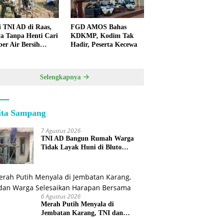
i TNI AD di Raas,
FGD AMOS Bahas
a Tanpa Henti Cari
KDKMP, Kodim Tak
er Air Bersih
Hadir, Peserta Kecewa
k Warga
lauan
Selengkapnya
ita Sampang
7 Agustus 2026
TNI AD Bangun Rumah Warga
Tidak Layak Huni di Bluto
Sumenep
6 Agustus 2026
Merah Putih Menyala di
Jembatan Karang, TNI dan