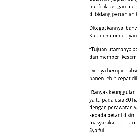
nonfisik dengan men
di bidang pertanian
Ditegaskannya, bah
Kodim Sumenep yang
“Tujuan utamanya ad
dan memberi kesempa
Dirinya berujar bah
panen lebih cepat di
“Banyak keunggulan d
yaitu pada usia 80 ha
dengan perawatan ya
kepada petani disin
masyarakat untuk m
Syaiful.