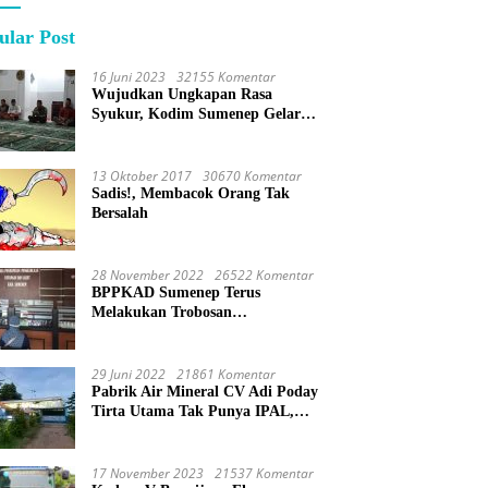
ular Post
16 Juni 2023
32155 Komentar
Wujudkan Ungkapan Rasa
Syukur, Kodim Sumenep Gelar
Do’a Bersama
13 Oktober 2017
30670 Komentar
Sadis!, Membacok Orang Tak
Bersalah
28 November 2022
26522 Komentar
BPPKAD Sumenep Terus
Melakukan Trobosan
Maksimalkan Pelayanan
Percepatan BPHTB
29 Juni 2022
21861 Komentar
Pabrik Air Mineral CV Adi Poday
Tirta Utama Tak Punya IPAL,
Limbah Buat Mandi
17 November 2023
21537 Komentar