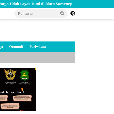
k Huni di Bluto Sumenep
Merah Putih Menyala di Jemba
ga
Otomotif
Pariwisata