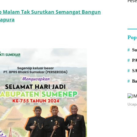
p Malam Tak Surutkan Semangat Bangun
Gapura
Pop
S
P
S
Ba
Ucap