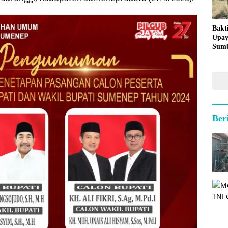
Bakt
Upay
Sumb
untu
Kepu
Ber