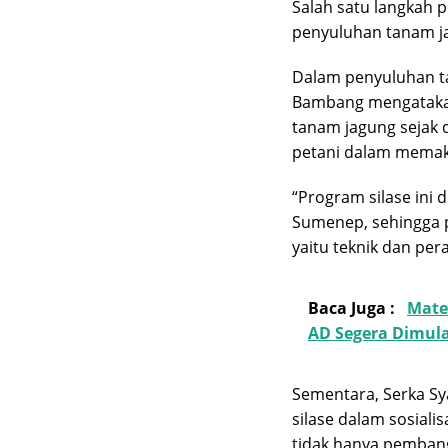
Salah satu langkah 
penyuluhan tanam ja
Dalam penyuluhan ta
Bambang mengatakan
tanam jagung sejak d
petani dalam memak
“Program silase ini 
Sumenep, sehingga pe
yaitu teknik dan pe
Baca Juga :
Mate
AD Segera Dimula
Sementara, Serka Sy
silase dalam sosial
tidak hanya pembang