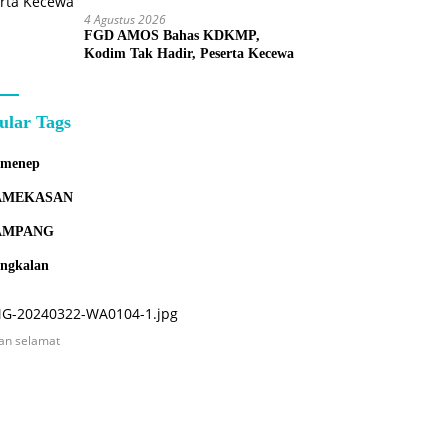
4 Agustus 2026
FGD AMOS Bahas KDKMP,
Kodim Tak Hadir, Peserta Kecewa
ular Tags
umenep
AMEKASAN
AMPANG
ngkalan
an selamat