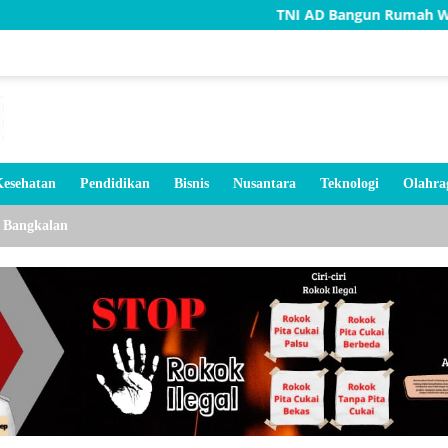
TNI AD Bangun Rumah Warga Tidak Laya
esehatan
Pendidikan
Bisnis
Nusantara
Teknologi
Olahra
Bangkalan