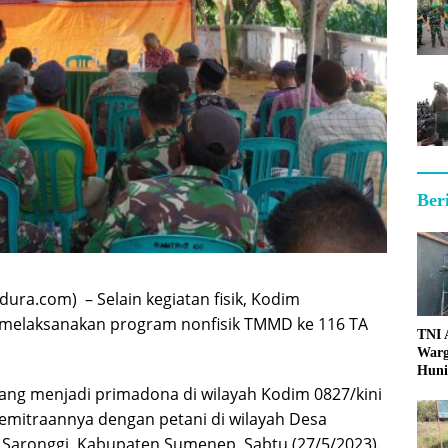
Ber
ra.com) – Selain kegiatan fisik, Kodim
melaksanakan program nonfisik TMMD ke 116 TA
TNI
Warg
Huni
ng menjadi primadona di wilayah Kodim 0827/kini
kemitraannya dengan petani di wilayah Desa
Saronggi, Kabupaten Sumenep. Sabtu (27/5/2023).