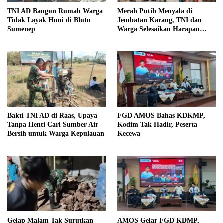
TNI AD Bangun Rumah Warga
Merah Putih Menyala di
Tidak Layak Huni di Bluto
Jembatan Karang, TNI dan
Sumenep
Warga Selesaikan Harapan
Bersama
Bakti TNI AD di Raas, Upaya
FGD AMOS Bahas KDKMP,
Tanpa Henti Cari Sumber Air
Kodim Tak Hadir, Peserta
Bersih untuk Warga Kepulauan
Kecewa
Gelap Malam Tak Surutkan
AMOS Gelar FGD KDMP,