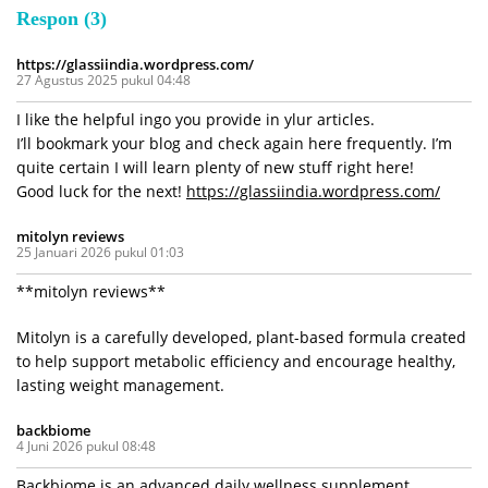
Respon (3)
https://glassiindia.wordpress.com/
27 Agustus 2025 pukul 04:48
I like the helpful ingo you provide in ylur articles.
I’ll bookmark your blog and check again here frequently. I’m
quite certain I will learn plenty of new stuff right here!
Good luck for the next!
https://glassiindia.wordpress.com/
mitolyn reviews
25 Januari 2026 pukul 01:03
**mitolyn reviews**
Mitolyn is a carefully developed, plant-based formula created
to help support metabolic efficiency and encourage healthy,
lasting weight management.
backbiome
4 Juni 2026 pukul 08:48
Backbiome is an advanced daily wellness supplement