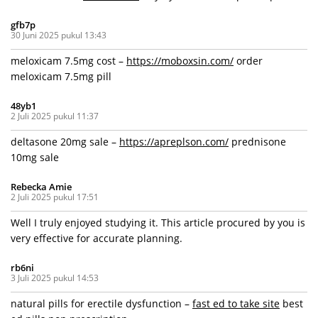
gfb7p
30 Juni 2025 pukul 13:43
meloxicam 7.5mg cost –
https://moboxsin.com/
order
meloxicam 7.5mg pill
48yb1
2 Juli 2025 pukul 11:37
deltasone 20mg sale –
https://apreplson.com/
prednisone
10mg sale
Rebecka Amie
2 Juli 2025 pukul 17:51
Well I truly enjoyed studying it. This article procured by you is
very effective for accurate planning.
rb6ni
3 Juli 2025 pukul 14:53
natural pills for erectile dysfunction –
fast ed to take site
best