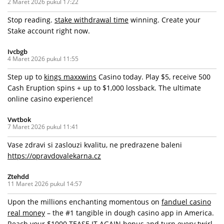
2 Maret 2026 pukul 17:22
Stop reading.
stake withdrawal time
winning. Create your
Stake account right now.
Ivcbgb
4 Maret 2026 pukul 11:55
Step up to
kings maxxwins
Casino today. Play $5, receive 500
Cash Eruption spins + up to $1,000 lossback. The ultimate
online casino experience!
Vwtbok
7 Maret 2026 pukul 11:41
Vase zdravi si zaslouzi kvalitu, ne predrazene baleni
https://opravdovalekarna.cz
Ztehdd
11 Maret 2026 pukul 14:57
Upon the millions enchanting momentous on
fanduel casino
real money
– the #1 tangible in dough casino app in America.
Reach your $1000 TEASE IT AGAIN bonus and turn every twirl,