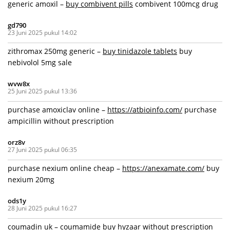
generic amoxil –
buy combivent pills
combivent 100mcg drug
gd790
23 Juni 2025 pukul 14:02
zithromax 250mg generic –
buy tinidazole tablets
buy
nebivolol 5mg sale
wvw8x
25 Juni 2025 pukul 13:36
purchase amoxiclav online –
https://atbioinfo.com/
purchase
ampicillin without prescription
orz8v
27 Juni 2025 pukul 06:35
purchase nexium online cheap –
https://anexamate.com/
buy
nexium 20mg
ods1y
28 Juni 2025 pukul 16:27
coumadin uk –
coumamide
buy hyzaar without prescription