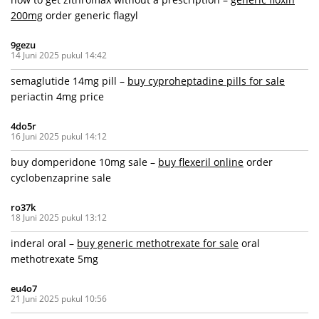
200mg
order generic flagyl
9gezu
14 Juni 2025 pukul 14:42
semaglutide 14mg pill –
buy cyproheptadine pills for sale
periactin 4mg price
4do5r
16 Juni 2025 pukul 14:12
buy domperidone 10mg sale –
buy flexeril online
order
cyclobenzaprine sale
ro37k
18 Juni 2025 pukul 13:12
inderal oral –
buy generic methotrexate for sale
oral
methotrexate 5mg
eu4o7
21 Juni 2025 pukul 10:56