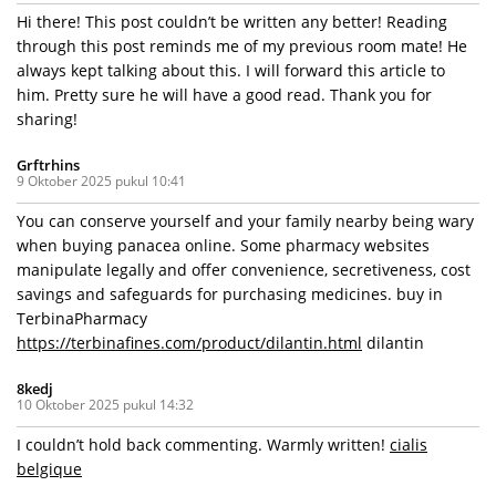
Hi there! This post couldn’t be written any better! Reading
through this post reminds me of my previous room mate! He
always kept talking about this. I will forward this article to
him. Pretty sure he will have a good read. Thank you for
sharing!
Grftrhins
9 Oktober 2025 pukul 10:41
You can conserve yourself and your family nearby being wary
when buying panacea online. Some pharmacy websites
manipulate legally and offer convenience, secretiveness, cost
savings and safeguards for purchasing medicines. buy in
TerbinaPharmacy
https://terbinafines.com/product/dilantin.html
dilantin
8kedj
10 Oktober 2025 pukul 14:32
I couldn’t hold back commenting. Warmly written!
cialis
belgique