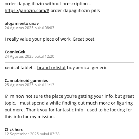
order dapagliflozin without prescription –
https://janozin.com/#
order dapagliflozin pills
alojamiento unav
24 Agustus 2025 pukul 08:03
I really value your piece of work, Great post.
ConnieGek
24 Agustus 2025 pukul 12:20
xenical tablet –
brand orlistat
buy xenical generic
Cannabinoid gummies
25 Agustus 2025 pukul 11:13
I?¦m now not sure the place you’re getting your info, but great
topic. I must spend a while finding out much more or figuring
out more. Thank you for fantastic info I used to be looking for
this info for my mission.
Click here
12 September 2025 pukul 03:38