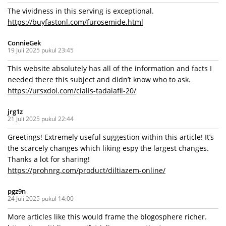
The vividness in this serving is exceptional.
https://buyfastonl.com/furosemide.html
ConnieGek
19 Juli 2025 pukul 23:45
This website absolutely has all of the information and facts I
needed there this subject and didn’t know who to ask.
https://ursxdol.com/cialis-tadalafil-20/
jrg1z
21 Juli 2025 pukul 22:44
Greetings! Extremely useful suggestion within this article! It’s
the scarcely changes which liking espy the largest changes.
Thanks a lot for sharing!
https://prohnrg.com/product/diltiazem-online/
pgz9n
24 Juli 2025 pukul 14:00
More articles like this would frame the blogosphere richer.