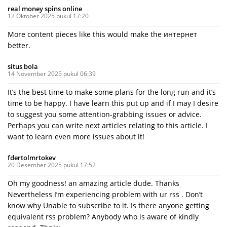
real money spins online
12 Oktober 2025 pukul 17:20
More content pieces like this would make the интернет
better.
situs bola
14 November 2025 pukul 06:39
It’s the best time to make some plans for the long run and it’s
time to be happy. I have learn this put up and if I may I desire
to suggest you some attention-grabbing issues or advice.
Perhaps you can write next articles relating to this article. I
want to learn even more issues about it!
fdertolmrtokev
20 Desember 2025 pukul 17:52
Oh my goodness! an amazing article dude. Thanks
Nevertheless I’m experiencing problem with ur rss . Don’t
know why Unable to subscribe to it. Is there anyone getting
equivalent rss problem? Anybody who is aware of kindly