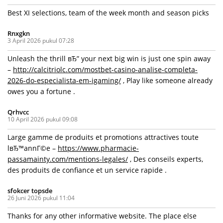
Best XI selections, team of the week month and season picks
Rnxgkn
3 April 2026 pukul 07:28
Unleash the thrill вЂ” your next big win is just one spin away
–
http://calcitriolc.com/mostbet-casino-analise-completa-
2026-do-especialista-em-igaming/
, Play like someone already
owes you a fortune .
Qrhvcc
10 April 2026 pukul 09:08
Large gamme de produits et promotions attractives toute
lвЂ™annГ©e –
https://www.pharmacie-
passamainty.com/mentions-legales/
, Des conseils experts,
des produits de confiance et un service rapide .
sfokcer topsde
26 Juni 2026 pukul 11:04
Thanks for any other informative website. The place else