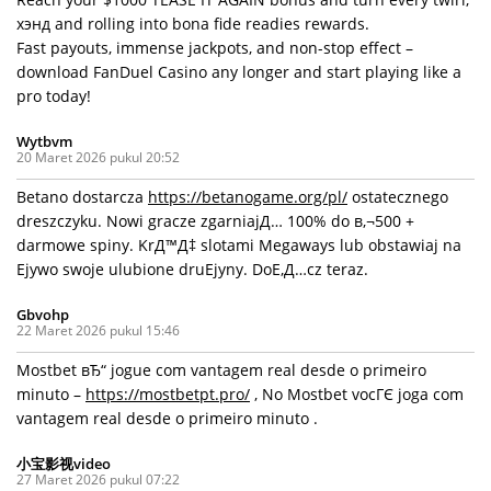
хэнд and rolling into bona fide readies rewards.
Fast payouts, immense jackpots, and non-stop effect –
download FanDuel Casino any longer and start playing like a
pro today!
Wytbvm
20 Maret 2026 pukul 20:52
Betano dostarcza
https://betanogame.org/pl/
ostatecznego
dreszczyku. Nowi gracze zgarniajД… 100% do в‚¬500 +
darmowe spiny. KrД™Д‡ slotami Megaways lub obstawiaj na
Ејywo swoje ulubione druЕјyny. DoЕ‚Д…cz teraz.
Gbvohp
22 Maret 2026 pukul 15:46
Mostbet вЂ“ jogue com vantagem real desde o primeiro
minuto –
https://mostbetpt.pro/
, No Mostbet vocГЄ joga com
vantagem real desde o primeiro minuto .
小宝影视video
27 Maret 2026 pukul 07:22