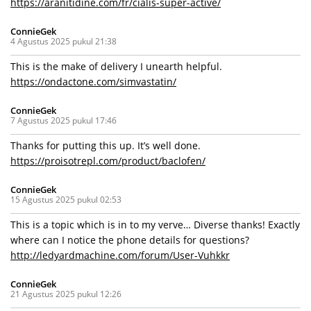
https://aranitidine.com/fr/cialis-super-active/
ConnieGek
4 Agustus 2025 pukul 21:38
This is the make of delivery I unearth helpful.
https://ondactone.com/simvastatin/
ConnieGek
7 Agustus 2025 pukul 17:46
Thanks for putting this up. It’s well done.
https://proisotrepl.com/product/baclofen/
ConnieGek
15 Agustus 2025 pukul 02:53
This is a topic which is in to my verve… Diverse thanks! Exactly
where can I notice the phone details for questions?
http://ledyardmachine.com/forum/User-Vuhkkr
ConnieGek
21 Agustus 2025 pukul 12:26