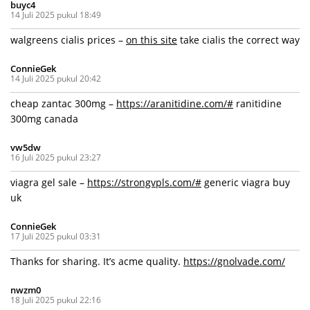
buyc4
14 Juli 2025 pukul 18:49
walgreens cialis prices –
on this site
take cialis the correct way
ConnieGek
14 Juli 2025 pukul 20:42
cheap zantac 300mg –
https://aranitidine.com/#
ranitidine
300mg canada
vw5dw
16 Juli 2025 pukul 23:27
viagra gel sale –
https://strongvpls.com/#
generic viagra buy
uk
ConnieGek
17 Juli 2025 pukul 03:31
Thanks for sharing. It’s acme quality.
https://gnolvade.com/
nwzm0
18 Juli 2025 pukul 22:16