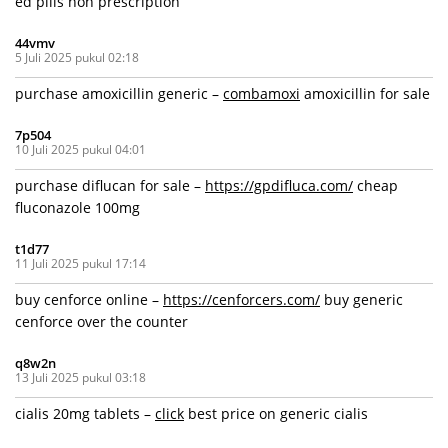
ed pills non prescription
44vmv
5 Juli 2025 pukul 02:18
purchase amoxicillin generic –
combamoxi
amoxicillin for sale
7p504
10 Juli 2025 pukul 04:01
purchase diflucan for sale –
https://gpdifluca.com/
cheap
fluconazole 100mg
t1d77
11 Juli 2025 pukul 17:14
buy cenforce online –
https://cenforcers.com/
buy generic
cenforce over the counter
q8w2n
13 Juli 2025 pukul 03:18
cialis 20mg tablets –
click
best price on generic cialis