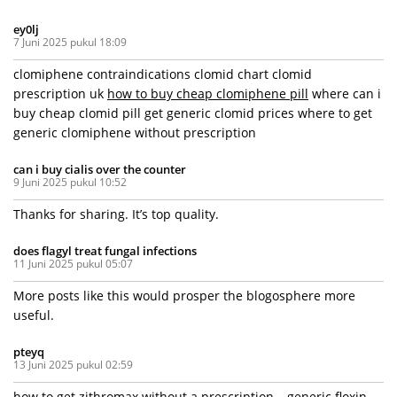
ey0lj
7 Juni 2025 pukul 18:09
clomiphene contraindications clomid chart clomid
prescription uk
how to buy cheap clomiphene pill
where can i
buy cheap clomid pill get generic clomid prices where to get
generic clomiphene without prescription
can i buy cialis over the counter
9 Juni 2025 pukul 10:52
Thanks for sharing. It’s top quality.
does flagyl treat fungal infections
11 Juni 2025 pukul 05:07
More posts like this would prosper the blogosphere more
useful.
pteyq
13 Juni 2025 pukul 02:59
how to get zithromax without a prescription –
generic floxin