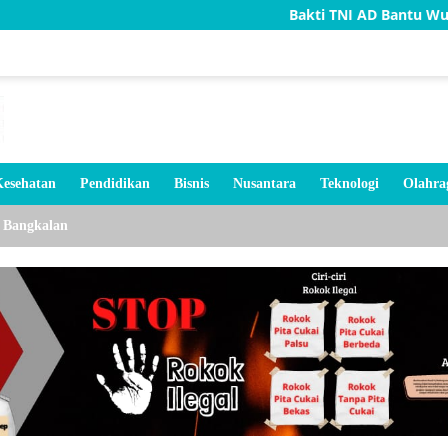
Bakti TNI AD Bantu Wujudkan Rumah 
esehatan
Pendidikan
Bisnis
Nusantara
Teknologi
Olahra
Bangkalan