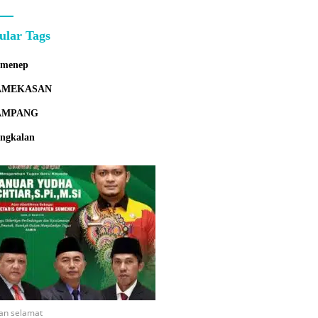
Bersama
ular Tags
umenep
AMEKASAN
AMPANG
ngkalan
an selamat