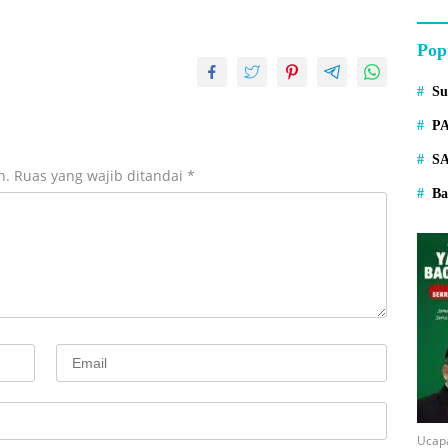
Pop
S
P
S
n.
Ruas yang wajib ditandai
*
Ba
Ucap