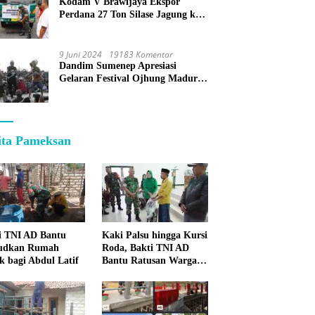
Kodam V Brawijaya Ekspor
Perdana 27 Ton Silase Jagung ke
Korea Selatan
9 Juni 2024
19183 Komentar
Dandim Sumenep Apresiasi
Gelaran Festival Ojhung Madura
di Batu Putih
ita Pameksan
i TNI AD Bantu
Kaki Palsu hingga Kursi
udkan Rumah
Roda, Bakti TNI AD
k bagi Abdul Latif
Bantu Ratusan Warga
Sumenep