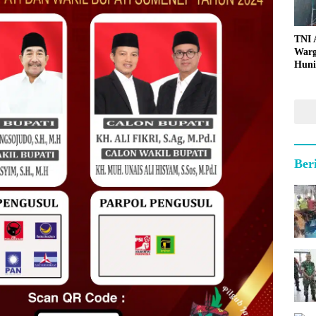
TNI
Warg
Huni
Ber