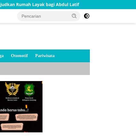
Layak bagi Abdul Latif
Kaki Palsu hingga Kursi Roda, 
ga
Otomotif
Pariwisata