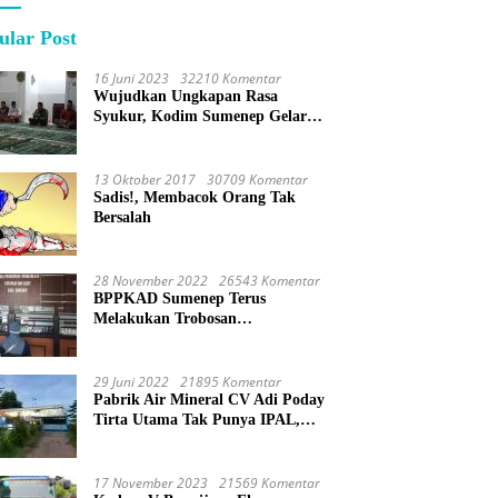
ular Post
16 Juni 2023
32210 Komentar
Wujudkan Ungkapan Rasa
Syukur, Kodim Sumenep Gelar
Do’a Bersama
13 Oktober 2017
30709 Komentar
Sadis!, Membacok Orang Tak
Bersalah
28 November 2022
26543 Komentar
BPPKAD Sumenep Terus
Melakukan Trobosan
Maksimalkan Pelayanan
Percepatan BPHTB
29 Juni 2022
21895 Komentar
Pabrik Air Mineral CV Adi Poday
Tirta Utama Tak Punya IPAL,
Limbah Buat Mandi
17 November 2023
21569 Komentar