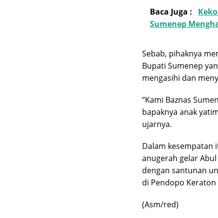
Baca Juga :
Keko
Sumenep Mengha
Sebab, pihaknya mem
Bupati Sumenep yan
mengasihi dan meny
“Kami Baznas Sumen
bapaknya anak yatim
ujarnya.
Dalam kesempatan i
anugerah gelar Abu
dengan santunan un
di Pendopo Keraton
(Asm/red)