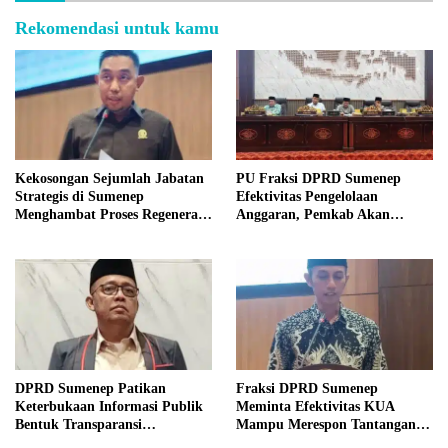
Rekomendasi untuk kamu
Kekosongan Sejumlah Jabatan
PU Fraksi DPRD Sumenep
Strategis di Sumenep
Efektivitas Pengelolaan
Menghambat Proses Regenerasi
Anggaran, Pemkab Akan
Kepemimpinan.
Perbaikan Betkala
DPRD Sumenep Patikan
Fraksi DPRD Sumenep
Keterbukaan Informasi Publik
Meminta Efektivitas KUA
Bentuk Transparansi
Mampu Merespon Tantangan
Masyarakat
Ekonomi