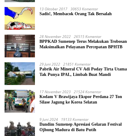
13 Oktober 2017
30653 Komentar
Sadis!, Membacok Orang Tak Bersalah
28 November 2022
26515 Komentar
BPPKAD Sumenep Terus Melakukan Trobosan
Maksimalkan Pelayanan Percepatan BPHTB
29 Juni 2022
21851 Komentar
Pabrik Air Mineral CV Adi Poday Tirta Utama
Tak Punya IPAL, Limbah Buat Mandi
17 November 2023
21524 Komentar
Kodam V Brawijaya Ekspor Perdana 27 Ton
Silase Jagung ke Korea Selatan
9 Juni 2024
19133 Komentar
Dandim Sumenep Apresiasi Gelaran Festival
Ojhung Madura di Batu Putih