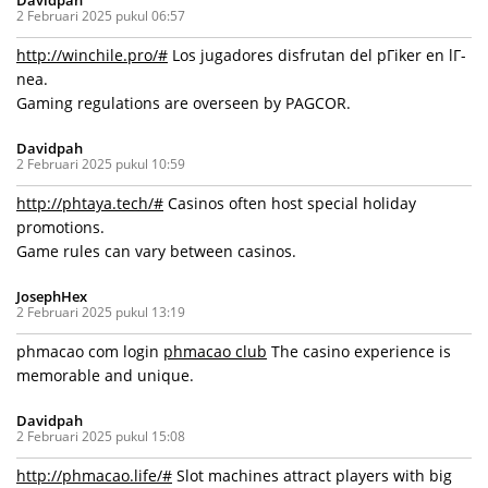
Davidpah
2 Februari 2025 pukul 06:57
http://winchile.pro/#
Los jugadores disfrutan del pГіker en lГ­
nea.
Gaming regulations are overseen by PAGCOR.
Davidpah
2 Februari 2025 pukul 10:59
http://phtaya.tech/#
Casinos often host special holiday
promotions.
Game rules can vary between casinos.
JosephHex
2 Februari 2025 pukul 13:19
phmacao com login
phmacao club
The casino experience is
memorable and unique.
Davidpah
2 Februari 2025 pukul 15:08
http://phmacao.life/#
Slot machines attract players with big