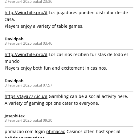
2 Februari 2025 pukul 23:36
http://winchile.pro/#
Los jugadores pueden disfrutar desde
casa.
Players enjoy a variety of table games.
Davidpah
3 Februari 2025 pukul 03:46
http://winchile.pro/#
Los casinos reciben turistas de todo el
mundo.
Players enjoy both fun and excitement in casinos.
Davidpah
3 Februari 2025 pukul 07:57
https://taya777.icu/#
Gambling can be a social activity here.
A variety of gaming options cater to everyone.
JosephHex
3 Februari 2025 pukul 09:30
phmacao com login
phmacao
Casinos often host special