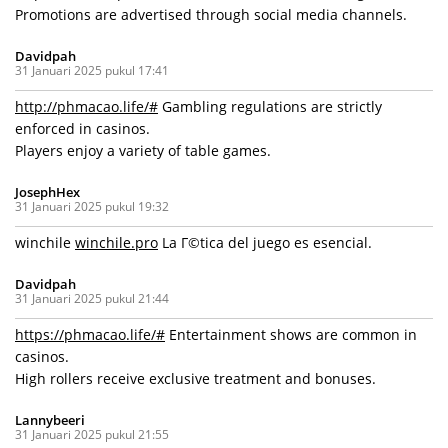
Promotions are advertised through social media channels.
Davidpah
31 Januari 2025 pukul 17:41
http://phmacao.life/#
Gambling regulations are strictly
enforced in casinos.
Players enjoy a variety of table games.
JosephHex
31 Januari 2025 pukul 19:32
winchile
winchile.pro
La Г©tica del juego es esencial.
Davidpah
31 Januari 2025 pukul 21:44
https://phmacao.life/#
Entertainment shows are common in
casinos.
High rollers receive exclusive treatment and bonuses.
Lannybeeri
31 Januari 2025 pukul 21:55