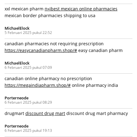
xxl mexican pharm
п»їbest mexican online pharmacies
mexican border pharmacies shipping to usa
MichaelElock
5 Februari 2025 pukul 22:52
canadian pharmacies not requiring prescription
https://easycanadianpharm.shop/#
easy canadian pharm
MichaelElock
6 Februari 2025 pukul 07:09
canadian online pharmacy no prescription
https://megaindiapharm.shop/#
online pharmacy india
Porterneode
6 Februari 2025 pukul 08:29
drugmart
discount drug mart
discount drug mart pharmacy
Porterneode
6 Februari 2025 pukul 19:13