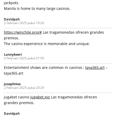
jackpots.
Manila is home to many large casinos.
Davidpah
2 Februari 2025 pukul 19:20
https://winchile.pro/#
Las tragamonedas ofrecen grandes
premios.
The casino experience is memorable and unique.
Lannybeeri
2 Februari 2025 pukul 21:59
Entertainment shows are common in casinos.:
taya365.art
–
taya365.art
JosephHex
2 Februari 2025 pukul 23:29
jugabet casino
jugabet.xyz
Las tragamonedas ofrecen
grandes premios.
Davidpah