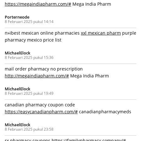
https://megaindiapharm.com/#
Mega India Pharm
Porterneode
8 Februari 2025 pukul 14:14
п»їbest mexican online pharmacies
xxl mexican pharm
purple
pharmacy mexico price list
MichaelElock
8 Februari 2025 pukul 15:36
mail order pharmacy no prescription
http://megaindiapharm.com/#
Mega India Pharm
MichaelElock
8 Februari 2025 pukul 19:49
canadian pharmacy coupon code
https://easycanadianpharm.com/#
canadianpharmacymeds
MichaelElock
8 Februari 2025 pukul 23:58
rx pharmacy coupons
https://familypharmacy.company/#