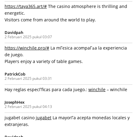
https://taya365.art/#
The casino atmosphere is thrilling and
energetic.
Visitors come from around the world to play.
Davidpah
2 Februari 2025 pukul 03:07
https://winchile.pro/#
La mГєsica acompaГ±a la experiencia
de juego.
Players enjoy a variety of table games.
PatrickCob
2 Februari 2025 pukul 03:31
Hay reglas especГ­ficas para cada juego.:
winchile
– winchile
JosephHex
2 Februari 2025 pukul 04:13
jugabet casino
jugabet
La mayorГ­a acepta monedas locales y
extranjeras.