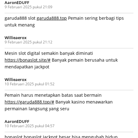
AaronEDUFF
9 Februari 2025 pukul 21:09
garuda888 slot
garuda888.top
Pemain sering berbagi tips
untuk menang
Willieaerox
9 Februari 2025 pukul 21:12
Mesin slot digital semakin banyak diminati
https://bonaslot.site/#
Banyak pemain berusaha untuk
mendapatkan jackpot
Willieaerox
10 Februari 2025 pukul 01:52
Pemain harus menetapkan batas saat bermain
https://garuda888.top/#
Banyak kasino menawarkan
permainan langsung yang seru
AaronEDUFF
10 Februari 2025 pukul 04:57
bonaslot
bonaslot
Jackpot besar bisa mengubah hidup