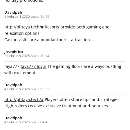
holiday promotions.
Davidpah
3 Februari 2025 pukul 16:19
http://phtaya.tech/#
Resorts provide both gaming and
relaxation options.
Casino visits are a popular tourist attraction.
JosephHex
3 Februari 2025 pukul 19:14
taya777
taya777 login
The gaming floors are always bustling
with excitement.
Davidpah
4 Februari 2025 pukul 00:32
http://phtaya.tech/#
Players often share tips and strategies.
High rollers receive exclusive treatment and bonuses.
Davidpah
4 Februari 2025 pukul 04:45