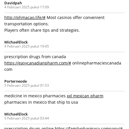
Davidpah
4 Februari 2025 pukul 17:09
http://phmacao.life/#
Most casinos offer convenient
transportation options.
Players often share tips and strategies.
MichaelElock
4 Februari 2025 pukul 19:45
prescription drugs from canada
https://easycanadianpharm.com/#
onlinepharmaciescanada
com
Porterneode
5 Februari 2025 pukul 01:53
medicine in mexico pharmacies
xxl mexican pharm
pharmacies in mexico that ship to usa
MichaelElock
5 Februari 2025 pukul 03:44
prescription drugs online
https://familypharmacy.company/#