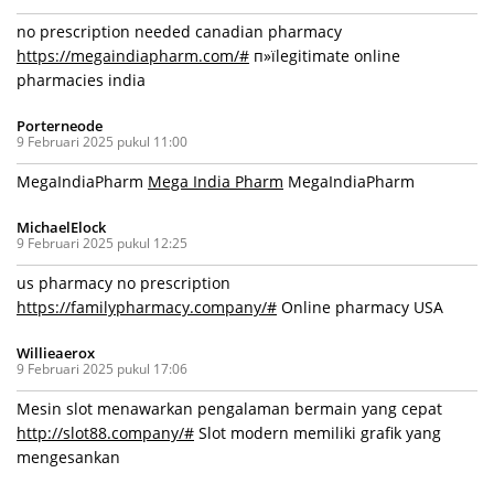
no prescription needed canadian pharmacy
https://megaindiapharm.com/#
п»їlegitimate online
pharmacies india
Porterneode
9 Februari 2025 pukul 11:00
MegaIndiaPharm
Mega India Pharm
MegaIndiaPharm
MichaelElock
9 Februari 2025 pukul 12:25
us pharmacy no prescription
https://familypharmacy.company/#
Online pharmacy USA
Willieaerox
9 Februari 2025 pukul 17:06
Mesin slot menawarkan pengalaman bermain yang cepat
http://slot88.company/#
Slot modern memiliki grafik yang
mengesankan