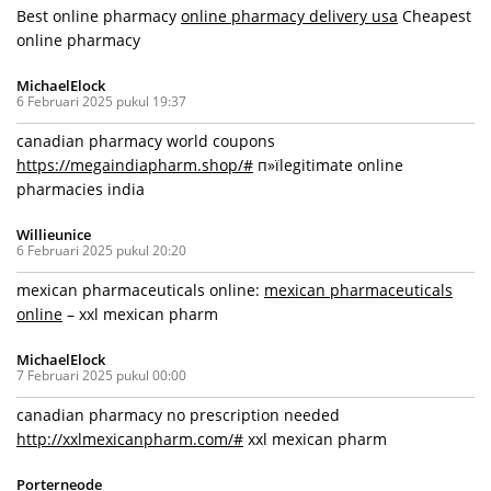
Best online pharmacy
online pharmacy delivery usa
Cheapest
online pharmacy
MichaelElock
6 Februari 2025 pukul 19:37
canadian pharmacy world coupons
https://megaindiapharm.shop/#
п»їlegitimate online
pharmacies india
Willieunice
6 Februari 2025 pukul 20:20
mexican pharmaceuticals online:
mexican pharmaceuticals
online
– xxl mexican pharm
MichaelElock
7 Februari 2025 pukul 00:00
canadian pharmacy no prescription needed
http://xxlmexicanpharm.com/#
xxl mexican pharm
Porterneode