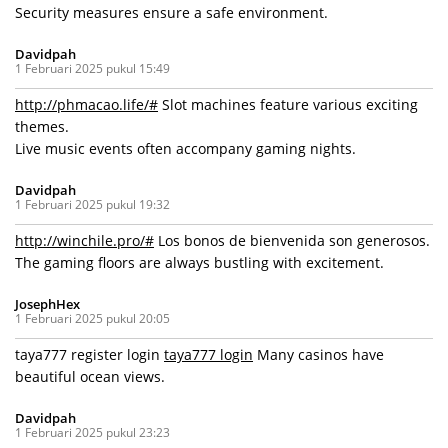
Security measures ensure a safe environment.
Davidpah
1 Februari 2025 pukul 15:49
http://phmacao.life/#
Slot machines feature various exciting
themes.
Live music events often accompany gaming nights.
Davidpah
1 Februari 2025 pukul 19:32
http://winchile.pro/#
Los bonos de bienvenida son generosos.
The gaming floors are always bustling with excitement.
JosephHex
1 Februari 2025 pukul 20:05
taya777 register login
taya777 login
Many casinos have
beautiful ocean views.
Davidpah
1 Februari 2025 pukul 23:23