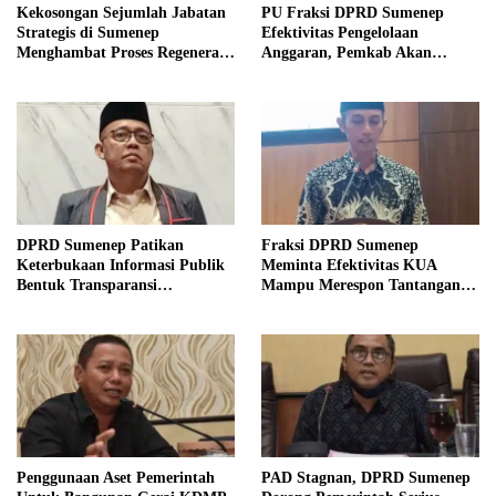
Kekosongan Sejumlah Jabatan
PU Fraksi DPRD Sumenep
Strategis di Sumenep
Efektivitas Pengelolaan
Menghambat Proses Regenerasi
Anggaran, Pemkab Akan
Kepemimpinan.
Perbaikan Betkala
DPRD Sumenep Patikan
Fraksi DPRD Sumenep
Keterbukaan Informasi Publik
Meminta Efektivitas KUA
Bentuk Transparansi
Mampu Merespon Tantangan
Masyarakat
Ekonomi
Penggunaan Aset Pemerintah
PAD Stagnan, DPRD Sumenep